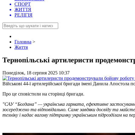
СПОРТ
ЖИТТЯ
РЕЛІГІЯ
Головна
>
Життя
Тернопільські артилеристи продемонстр
Понеділок, 18 серпня 2025 10:37
Військові 44-ї артилерійської бригади імені Данила Апостола 
Про це сповістили на сторінці бригади.
"САУ “Богдана” — українська гармата, ефективне застосування 
зосереджено та відповідально. Саме завдяки досвіду та майсте
техніку і надає вагому підтримку українським підрозділам на пе