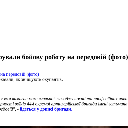
ували бойову роботу на передовій (фото)
показали, як знищують окупантів.
якої вимагає максимальної злагодженості та професійних навичо
рності воїнів 44-ї окремої артилерійської бригади імені гетьм
редовій",
-
йдеться у дописі бригади.