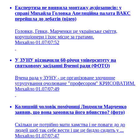
Експертиза не виявила монтажу аудіозаписів: у
справі Михайла Головка Апеляційна палата ВАКС
перейшла до дебатів (відео)
Головки, Гевки, Марченки це українське сміття,
корупціонери і їхнє місце за гратами.
Михайло
01.07/07:52
У ЗУНУ відзначили 60-річчя університету на
святковому засіданні Вченої ради (ФОТО)
Вчена рада у ЗУНУ - це організоване злочинне
угрупування очолюване "професором" КРИСОВАТИМ.
Михайло
01.07/07:49
Колишній чоловік помічниці Людмили Марченко
заявив, що вона замовила його вбивство? (фото)
Скільки це потрібно мати хамства і не поваги до до
людей щоб так себе вести і ще це бидло сидить у ...
Михайло
01.07/07:47