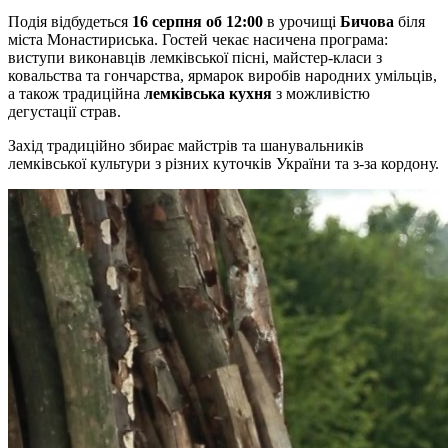
Подія відбудеться
16 серпня об 12:00
в урочищі
Бичова
біля
міста Монастириська. Гостей чекає насичена програма:
виступи виконавців лемківської пісні, майстер-класи з
ковальства та гончарства, ярмарок виробів народних умільців,
а також традиційна
лемківська кухня
з можливістю
дегустації страв.
Захід традиційно збирає майстрів та шанувальників
лемківської культури з різних куточків України та з-за кордону.