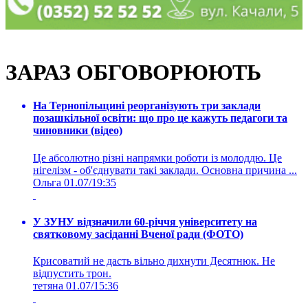
ЗАРАЗ ОБГОВОРЮЮТЬ
На Тернопільщині реорганізують три заклади
позашкільної освіти: що про це кажуть педагоги та
чиновники (відео)
Це абсолютно різні напрямки роботи із молоддю. Це
нігелізм - об'єднувати такі заклади. Основна причина ...
Ольга
01.07/19:35
У ЗУНУ відзначили 60-річчя університету на
святковому засіданні Вченої ради (ФОТО)
Крисоватий не дасть вільно дихнути Десятнюк. Не
відпустить трон.
тетяна
01.07/15:36