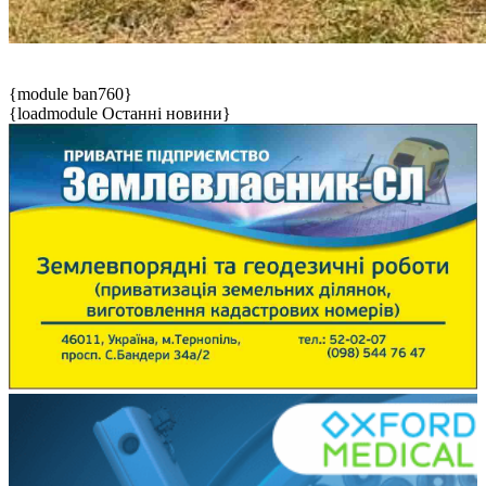
{module ban760}
{loadmodule Останні новини}