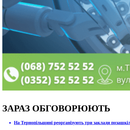
ЗАРАЗ ОБГОВОРЮЮТЬ
На Тернопільщині реорганізують три заклади позашкіль