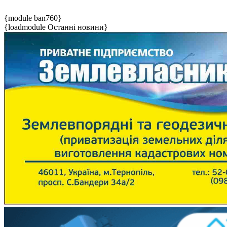
{module ban760}
{loadmodule Останні новини}