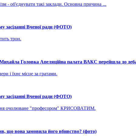
зм - об'єднувати такі заклади. Основна причина ...
му засіданні Вченої ради (ФОТО)
тить трон.
і Михайла Головка Апеляційна палата ВАКС перейшла до дебат
ри і їхнє місце за гратами.
му засіданні Вченої ради (ФОТО)
ування очолюване "професором" КРИСОВАТИМ.
, що вона замовила його вбивство? (фото)