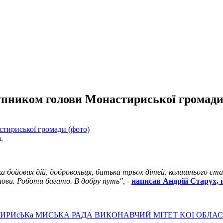
упником голови Монастириської громади
а.
бойових дій, добровольця, батька трьох дітей, колишнього стар
лови. Роботи багато. В добру путь",
-
написав Андрій Старух, 