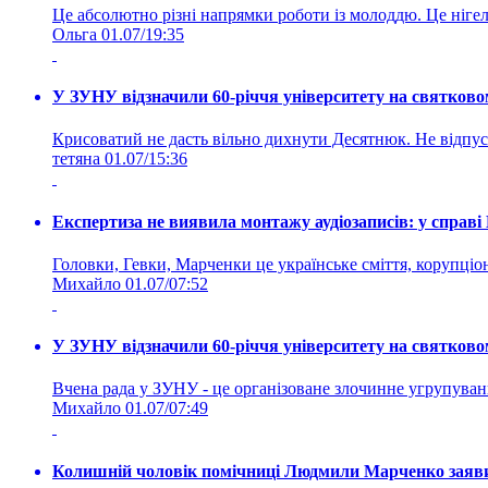
Це абсолютно різні напрямки роботи із молоддю. Це нігелі
Ольга
01.07/19:35
У ЗУНУ відзначили 60-річчя університету на святково
Крисоватий не дасть вільно дихнути Десятнюк. Не відпус
тетяна
01.07/15:36
Експертиза не виявила монтажу аудіозаписів: у справ
Головки, Гевки, Марченки це українське сміття, корупціоне
Михайло
01.07/07:52
У ЗУНУ відзначили 60-річчя університету на святково
Вчена рада у ЗУНУ - це організоване злочинне угруп
Михайло
01.07/07:49
Колишній чоловік помічниці Людмили Марченко заявив