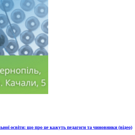
ної освіти: що про це кажуть педагоги та чиновники (відео)