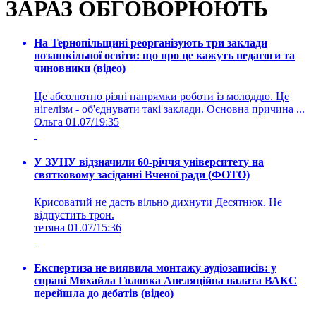
ЗАРАЗ ОБГОВОРЮЮТЬ
На Тернопільщині реорганізують три заклади
позашкільної освіти: що про це кажуть педагоги та
чиновники (відео)
Це абсолютно різні напрямки роботи із молоддю. Це
нігелізм - об'єднувати такі заклади. Основна причина ...
Ольга
01.07/19:35
У ЗУНУ відзначили 60-річчя університету на
святковому засіданні Вченої ради (ФОТО)
Крисоватий не дасть вільно дихнути Десятнюк. Не
відпустить трон.
тетяна
01.07/15:36
Експертиза не виявила монтажу аудіозаписів: у
справі Михайла Головка Апеляційна палата ВАКС
перейшла до дебатів (відео)