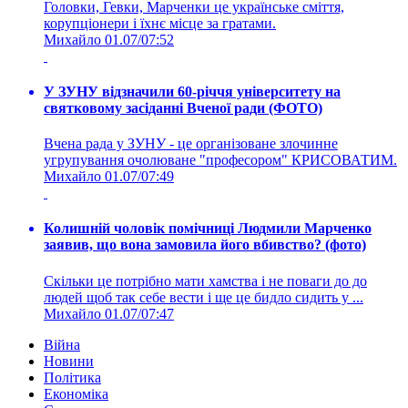
Головки, Гевки, Марченки це українське сміття,
корупціонери і їхнє місце за гратами.
Михайло
01.07/07:52
У ЗУНУ відзначили 60-річчя університету на
святковому засіданні Вченої ради (ФОТО)
Вчена рада у ЗУНУ - це організоване злочинне
угрупування очолюване "професором" КРИСОВАТИМ.
Михайло
01.07/07:49
Колишній чоловік помічниці Людмили Марченко
заявив, що вона замовила його вбивство? (фото)
Скільки це потрібно мати хамства і не поваги до до
людей щоб так себе вести і ще це бидло сидить у ...
Михайло
01.07/07:47
Війна
Новини
Політика
Економіка