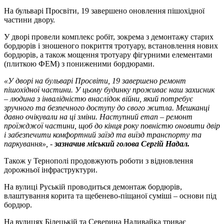
На бульварі Просвіти, 19 завершено оновлення пішохідної
частини двору.
У дворі провели комплекс робіт, зокрема з демонтажу старих
бордюрів і зношеного покриття тротуару, встановлення нових
бордюрів, а також мощення тротуару фігурними елементами
(плиткою ФЕМ) з пониженими бордюрами.
«У дворі на бульварі Просвіти, 19 завершено ремонт
пішохідної частини. У цьому будинку проживає наш захисник
– людина з інвалідністю внаслідок війни, який потребує
зручного та безпечного доступу до свого житла. Мешканці
давно очікували на ці зміни. Наступний етап – ремонт
проїжджої частини, щоб до кінця року повністю оновити двір
і забезпечити комфортний заїзд та виїзд транспорту та
паркування», -
зазначив міський голова Сергій Надал.
Також у Тернополі продовжують роботи з відновлення
дорожньої інфраструктури.
На вулиці Руській проводиться демонтаж бордюрів,
влаштування корита та щебенево-піщаної суміші – основи під
бордюр.
На вулицях Білецькій та Северина Наливайка триває