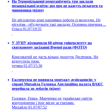
На Тернопільщині реорганізують три заклади
позашкільної освіти: що про це кажуть педагоги та
чиновники (відео)
Це абсолютно різні напрямки роботи із молоддю. Це
нігелізм - об'єднувати такі заклади. Основна причина ...
Ольга
01.07/19:35
У ЗУНУ відзначили 60-річчя університету на
святковому засіданні Вченої ради (ФОТО)
Крисоватий не дасть вільно дихнути Десятнюк. Не
відпустить трон.
тетяна
01.07/15:36
Експертиза не виявила монтажу аудіозаписів: у
справі Михайла Головка Апеляційна палата ВАКС
перейшла до дебатів (відео)
Головки, Гевки, Марченки це українське сміття,
корупціонери і їхнє місце за гратами.
Михайло
01.07/07:52