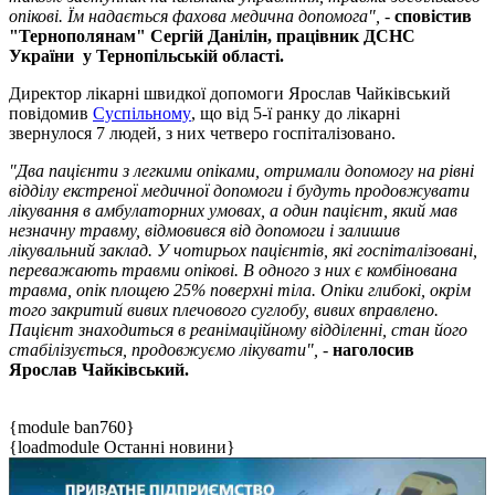
опікові. Їм надається фахова медична допомога",
-
сповістив
"Тернополянам" Сергій Данілін, працівник ДСНС
України у Тернопільській області.
Директор лікарні швидкої допомоги Ярослав Чайківський
повідомив
Суспільному
, що від 5-ї ранку до лікарні
звернулося 7 людей, з них четверо госпіталізовано.
"Два пацієнти з легкими опіками, отримали допомогу на рівні
відділу екстреної медичної допомоги і будуть продовжувати
лікування в амбулаторних умовах, а один пацієнт, який мав
незначну травму, відмовився від допомоги і залишив
лікувальний заклад. У чотирьох пацієнтів, які госпіталізовані,
переважають травми опікові. В одного з них є комбінована
травма, опік площею 25% поверхні тіла. Опіки глибокі, окрім
того закритий вивих плечового суглобу, вивих вправлено.
Пацієнт знаходиться в реанімаційному відділенні, стан його
стабілізується, продовжуємо лікувати",
-
наголосив
Ярослав Чайківський.
{module ban760}
{loadmodule Останні новини}