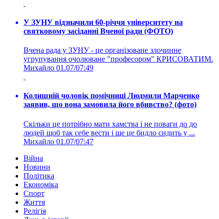
У ЗУНУ відзначили 60-річчя університету на
святковому засіданні Вченої ради (ФОТО)
Вчена рада у ЗУНУ - це організоване злочинне
угрупування очолюване "професором" КРИСОВАТИМ.
Михайло
01.07/07:49
Колишній чоловік помічниці Людмили Марченко
заявив, що вона замовила його вбивство? (фото)
Скільки це потрібно мати хамства і не поваги до до
людей щоб так себе вести і ще це бидло сидить у ...
Михайло
01.07/07:47
Війна
Новини
Політика
Економіка
Спорт
Життя
Релігія