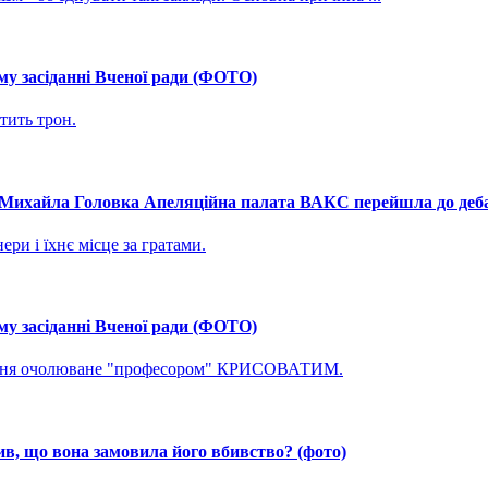
му засіданні Вченої ради (ФОТО)
тить трон.
і Михайла Головка Апеляційна палата ВАКС перейшла до дебат
ри і їхнє місце за гратами.
му засіданні Вченої ради (ФОТО)
ування очолюване "професором" КРИСОВАТИМ.
, що вона замовила його вбивство? (фото)