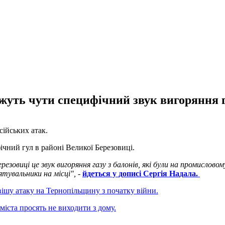
жуть чути специфічний звук вигоряння г
осійських атак.
чний гул в районі Великої Березовиці.
ерезовиці це звук вигоряння газу з балонів, які були на промисло
ятувальники на місці",
-
йдеться у дописі Сергія Надала.
ішу атаку на Тернопільщину з початку війни.
міста просять не виходити з дому.