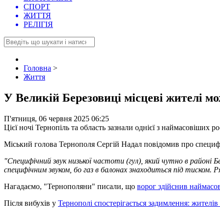
СПОРТ
ЖИТТЯ
РЕЛІГІЯ
Головна
>
Життя
У Великій Березовиці місцеві жителі мо
П'ятниця, 06 червня 2025 06:25
Цієї ночі Тернопіль та область зазнали однієї з наймасовіших р
Міський голова Тернополя Сергій Надал повідомив про специфі
"Специфічний звук низької частоти (гул), який чутно в районі Б
специфічним звуком, бо газ в балонах знаходиться під тиском. Р
Нагадаємо, "Тернополяни" писали, що
ворог здійснив наймасов
Після вибухів у
Тернополі спостерігається задимлення: жителів 