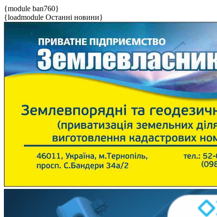
{module ban760}
{loadmodule Останні новини}