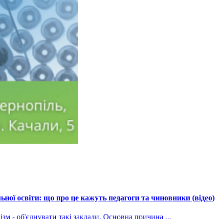
ної освіти: що про це кажуть педагоги та чиновники (відео)
зм - об'єднувати такі заклади. Основна причина ...