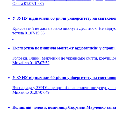
Ольга
01.07/19:35
У ЗУНУ відзначили 60-річчя університету на святково
Крисоватий не дасть вільно дихнути Десятнюк. Не відпус
тетяна
01.07/15:36
Експертиза не виявила монтажу аудіозаписів: у справ
Головки, Гевки, Марченки це українське сміття, корупціоне
Михайло
01.07/07:52
У ЗУНУ відзначили 60-річчя університету на святково
Вчена рада у ЗУНУ - це організоване злочинне угруп
Михайло
01.07/07:49
Колишній чоловік помічниці Людмили Марченко заявив