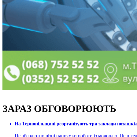
ЗАРАЗ ОБГОВОРЮЮТЬ
На Тернопільщині реорганізують три заклади позашкіль
Це абсолютно різні напрямки роботи із молоддю. Це нігелі