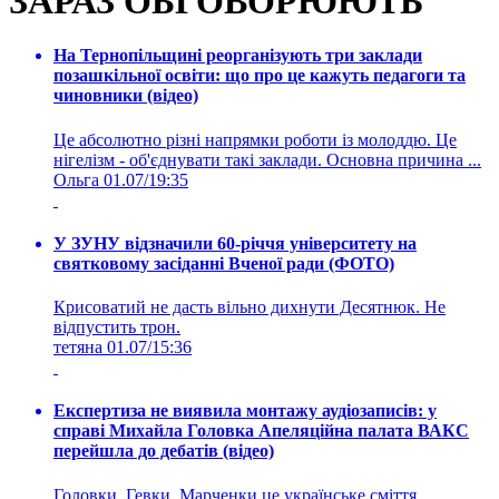
ЗАРАЗ ОБГОВОРЮЮТЬ
На Тернопільщині реорганізують три заклади
позашкільної освіти: що про це кажуть педагоги та
чиновники (відео)
Це абсолютно різні напрямки роботи із молоддю. Це
нігелізм - об'єднувати такі заклади. Основна причина ...
Ольга
01.07/19:35
У ЗУНУ відзначили 60-річчя університету на
святковому засіданні Вченої ради (ФОТО)
Крисоватий не дасть вільно дихнути Десятнюк. Не
відпустить трон.
тетяна
01.07/15:36
Експертиза не виявила монтажу аудіозаписів: у
справі Михайла Головка Апеляційна палата ВАКС
перейшла до дебатів (відео)
Головки, Гевки, Марченки це українське сміття,