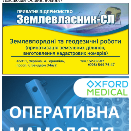
{loadmodule Останні новини}