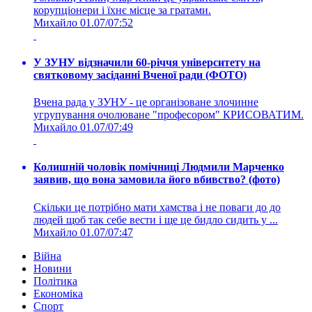
корупціонери і їхнє місце за гратами.
Михайло
01.07/07:52
У ЗУНУ відзначили 60-річчя університету на
святковому засіданні Вченої ради (ФОТО)
Вчена рада у ЗУНУ - це організоване злочинне
угрупування очолюване "професором" КРИСОВАТИМ.
Михайло
01.07/07:49
Колишній чоловік помічниці Людмили Марченко
заявив, що вона замовила його вбивство? (фото)
Скільки це потрібно мати хамства і не поваги до до
людей щоб так себе вести і ще це бидло сидить у ...
Михайло
01.07/07:47
Війна
Новини
Політика
Економіка
Спорт