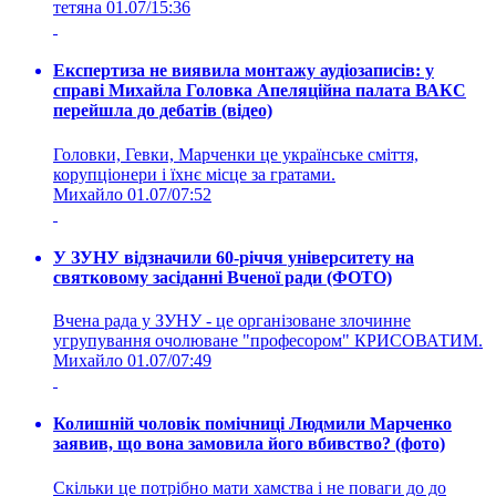
тетяна
01.07/15:36
Експертиза не виявила монтажу аудіозаписів: у
справі Михайла Головка Апеляційна палата ВАКС
перейшла до дебатів (відео)
Головки, Гевки, Марченки це українське сміття,
корупціонери і їхнє місце за гратами.
Михайло
01.07/07:52
У ЗУНУ відзначили 60-річчя університету на
святковому засіданні Вченої ради (ФОТО)
Вчена рада у ЗУНУ - це організоване злочинне
угрупування очолюване "професором" КРИСОВАТИМ.
Михайло
01.07/07:49
Колишній чоловік помічниці Людмили Марченко
заявив, що вона замовила його вбивство? (фото)
Скільки це потрібно мати хамства і не поваги до до