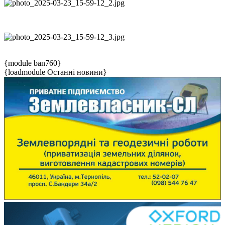
{module ban760}
{loadmodule Останні новини}