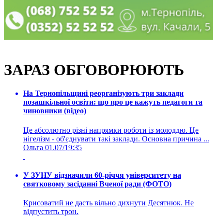
ЗАРАЗ ОБГОВОРЮЮТЬ
На Тернопільщині реорганізують три заклади
позашкільної освіти: що про це кажуть педагоги та
чиновники (відео)
Це абсолютно різні напрямки роботи із молоддю. Це
нігелізм - об'єднувати такі заклади. Основна причина ...
Ольга
01.07/19:35
У ЗУНУ відзначили 60-річчя університету на
святковому засіданні Вченої ради (ФОТО)
Крисоватий не дасть вільно дихнути Десятнюк. Не
відпустить трон.