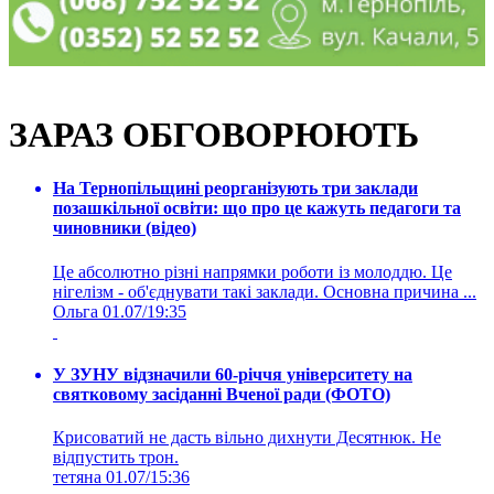
ЗАРАЗ ОБГОВОРЮЮТЬ
На Тернопільщині реорганізують три заклади
позашкільної освіти: що про це кажуть педагоги та
чиновники (відео)
Це абсолютно різні напрямки роботи із молоддю. Це
нігелізм - об'єднувати такі заклади. Основна причина ...
Ольга
01.07/19:35
У ЗУНУ відзначили 60-річчя університету на
святковому засіданні Вченої ради (ФОТО)
Крисоватий не дасть вільно дихнути Десятнюк. Не
відпустить трон.
тетяна
01.07/15:36