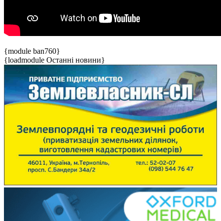
{module ban760}
{loadmodule Останні новини}