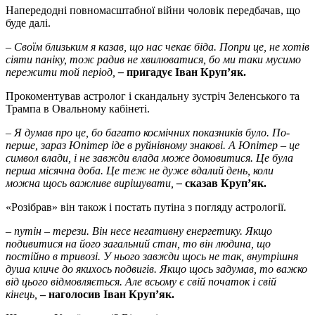
Напередодні повномасштабної війни чоловік передбачав, що
буде далі.
– Своїм близьким я казав, що нас чекає біда. Попри це, не хотів
сіяти паніку, тож радив не хвилюватися, бо ми таки мусимо
пережити той період,
–
пригадує Іван Круп
’
як.
Прокоментував астролог і скандальну зустріч Зеленського та
Трампа в Овальному кабінеті.
– Я думав про це, бо багато космічних показників було. По-
перше, зараз Юпітер іде в руйнівному знакові. А Юпітер – це
символ влади, і не завжди влада може домовитися. Це була
перша місячна доба. Це теж не дуже вдалий день, коли
можна щось важливе вирішувати,
–
сказав Круп
’
як.
«Розібрав» він також і постать путіна з погляду астрології.
– путін – терези. Він несе негативну енергетику. Якщо
подивитися на його загальний стан, то він людина, що
постійно в тривозі. У нього завжди щось не так, внутрішня
душа кличе до якихось подвигів. Якщо щось задумав, то важко
від цього відмовляється. Але всьому є свій початок і свій
кінець,
– наголосив Іван Круп’як.