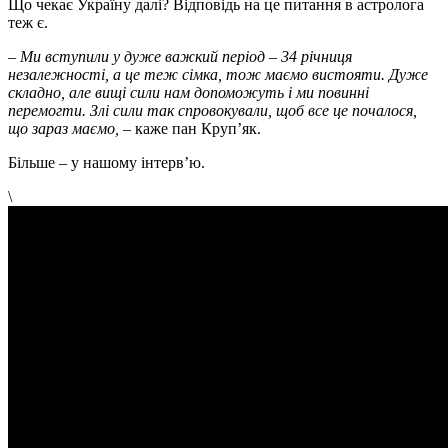
Що чекає Україну далі? Відповідь на це питання в астролога
теж є.
– Ми вступили у дуже важкий період – 34 річниця
незалежності, а це теж сімка, тож маємо вистояти. Дуже
складно, але вищі сили нам допоможуть і ми повинні
перемогти. Злі сили так спровокували, щоб все це почалося,
що зараз маємо,
–
каже пан Круп’як.
Більше – у нашому інтерв’ю.
\