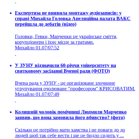
Експертиза не виявила монтажу аудіозаписів: у
справі Михайла Головка Апеляційна палата ВАКС
перейшла до дебатів (відео)
Головки, Гевки, Марченки це українське сміття,
корупціонери і їхнє місце за гратами.
Михайло
01.07/07:52
У ЗУНУ відзначили 60-річчя університету на
святковому засіданні Вченої ради (ФОТО)
Вчена рада у ЗУНУ - це організоване злочинне
угрупування очолюване "професором" КРИСОВАТИМ.
Михайло
01.07/07:49
Колишній чоловік помічниці Людмили Марченко
заявив, що вона замовила його вбивство? (фото)
Скільки це потрібно мати хамства і не поваги до до
людей щоб так себе вести і ще це бидло сидить у ...