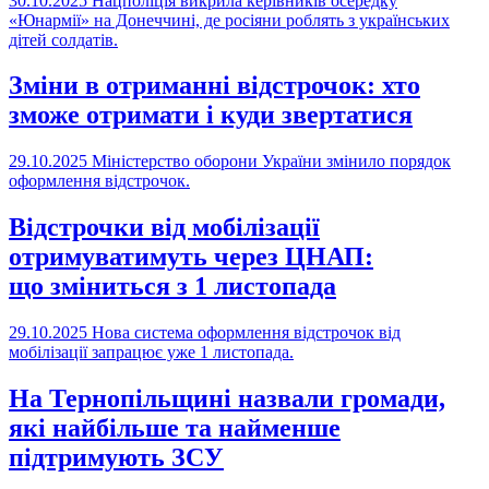
30.10.2025
Нацполіція викрила керівників осередку
«Юнармії» на Донеччині, де росіяни роблять з українських
дітей солдатів.
Зміни в отриманні відстрочок: хто
зможе отримати і куди звертатися
29.10.2025
Міністерство оборони України змінило порядок
оформлення відстрочок.
Відстрочки від мобілізації
отримуватимуть через ЦНАП:
що зміниться з 1 листопада
29.10.2025
Нова система оформлення відстрочок від
мобілізації запрацює уже 1 листопада.
На Тернопільщині назвали громади,
які найбільше та найменше
підтримують ЗСУ