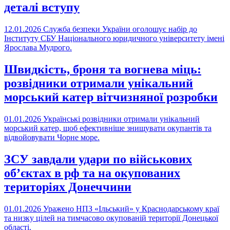
деталі вступу
12.01.2026
Служба безпеки України оголошує набір до
Інституту СБУ Національного юридичного університету імені
Ярослава Мудрого.
Швидкість, броня та вогнева міць:
розвідники отримали унікальний
морський катер вітчизняної розробки
01.01.2026
Українські розвідники отримали унікальний
морський катер, щоб ефективніше знищувати окупантів та
відвойовувати Чорне море.
ЗСУ завдали удари по військових
обʼєктах в рф та на окупованих
територіях Донеччини
01.01.2026
Уражено НПЗ «Ільський» у Краснодарському краї
та низку цілей на тимчасово окупованій території Донецької
області.