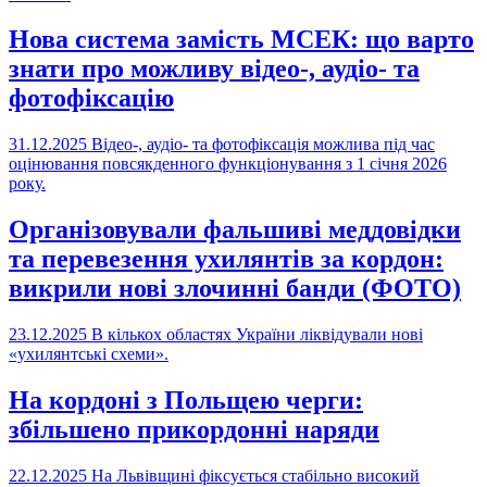
Нова система замість МСЕК: що варто
знати про можливу відео-, аудіо- та
фотофіксацію
31.12.2025
Відео-, аудіо- та фотофіксація можлива під час
оцінювання повсякденного функціонування з 1 січня 2026
року.
Організовували фальшиві меддовідки
та перевезення ухилянтів за кордон:
викрили нові злочинні банди (ФОТО)
23.12.2025
В кількох областях України ліквідували нові
«ухилянтські схеми».
На кордоні з Польщею черги:
збільшено прикордонні наряди
22.12.2025
На Львівщині фіксується стабільно високий