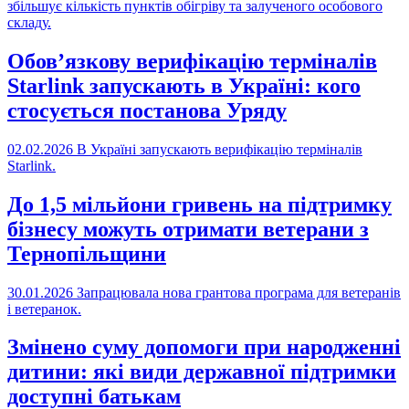
збільшує кількість пунктів обігріву та залученого особового
складу.
Обов’язкову верифікацію терміналів
Starlink запускають в Україні: кого
стосується постанова Уряду
02.02.2026
В Україні запускають верифікацію терміналів
Starlink.
До 1,5 мільйони гривень на підтримку
бізнесу можуть отримати ветерани з
Тернопільщини
30.01.2026
Запрацювала нова грантова програма для ветеранів
і ветеранок.
Змінено суму допомоги при народженні
дитини: які види державної підтримки
доступні батькам