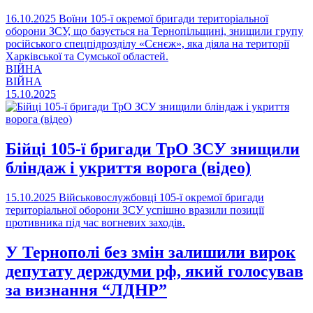
16.10.2025
Воїни 105-ї окремої бригади територіальної
оборони ЗСУ, що базується на Тернопільщині, знищили групу
російського спецпідрозділу «Сєнєж», яка діяла на території
Харківської та Сумської областей.
ВІЙНА
ВІЙНА
15.10.2025
Бійці 105-ї бригади ТрО ЗСУ знищили
бліндаж і укриття ворога (відео)
15.10.2025
Військовослужбовці 105-ї окремої бригади
територіальної оборони ЗСУ успішно вразили позиції
противника під час вогневих заходів.
У Тернополі без змін залишили вирок
депутату держдуми рф, який голосував
за визнання “ЛДНР”