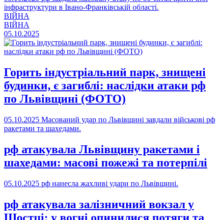
інфраструктури в Івано-Франківській області.
ВІЙНА
ВІЙНА
05.10.2025
Горить індустріальний парк, знищені
будинки, є загиблі: наслідки атаки рф
по Львівщині (ФОТО)
05.10.2025
Масований удар по Львівщині завдали військові рф
ракетами та шахедами.
рф атакувала Львівщину ракетами і
шахедами: масові пожежі та потерпілі
05.10.2025
рф нанесла жахливі удари по Львівщині.
рф атакувала залізничний вокзал у
Шостці: у вогні опинилися потяги та