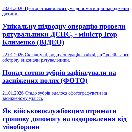
23.01.2026
Цьогоріч змінилася сума допомоги при народженні
дитини.
Унікальну підводну операцію провели
рятувальники ДСНС, - міністр Ігор
Клименко (ВІДЕО)
22.01.2026
Складну підводну операцію з ліквідації російського
обстрілу виконали рятувальники.
Понад сотню зубрів зафіксували на
засніжених полях (ФОТО)
21.01.2026
Стадо зубрів вдалося сфотографувати на
засніженому узліссі.
Як військовослужбовцям отримати
грошову допомогу на оздоровлення від
міноборони