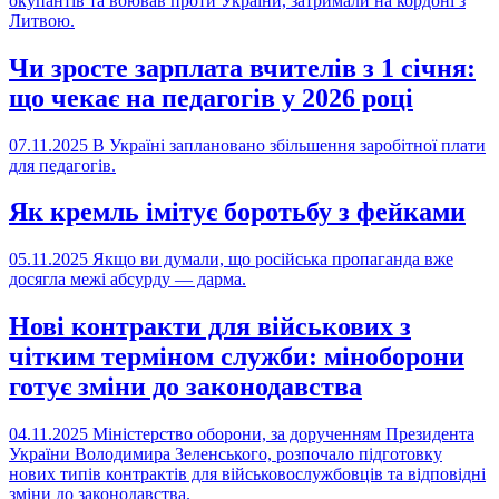
окупантів та воював проти України, затримали на кордоні з
Литвою.
Чи зросте зарплата вчителів з 1 січня:
що чекає на педагогів у 2026 році
07.11.2025
В Україні заплановано збільшення заробітної плати
для педагогів.
Як кремль імітує боротьбу з фейками
05.11.2025
Якщо ви думали, що російська пропаганда вже
досягла межі абсурду — дарма.
Нові контракти для військових з
чітким терміном служби: міноборони
готує зміни до законодавства
04.11.2025
Міністерство оборони, за дорученням Президента
України Володимира Зеленського, розпочало підготовку
нових типів контрактів для військовослужбовців та відповідні
зміни до законодавства.