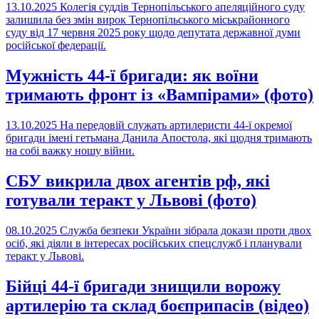
13.10.2025
Колегія суддів Тернопільського апеляційного суду
залишила без змін вирок Тернопільського міськрайонного
суду від 17 червня 2025 року щодо депутата державної думи
російської федерації.
Мужність 44-ї бригади: як воїни
тримають фронт із «Вампірами» (фото)
13.10.2025
На передовій служать артилеристи 44-ї окремої
бригади імені гетьмана Данила Апостола, які щодня тримають
на собі важку ношу війни.
СБУ викрила двох агентів рф, які
готували теракт у Львові (фото)
08.10.2025
Служба безпеки України зібрала докази проти двох
осіб, які діяли в інтересах російських спецслужб і планували
теракт у Львові.
Бійці 44-ї бригади знищили ворожу
артилерію та склад боєприпасів (відео)