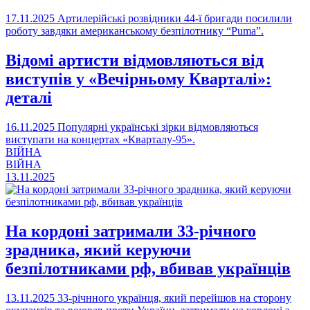
17.11.2025
Артилерійські розвідники 44-ї бригади посилили
роботу завдяки американському безпілотнику “Puma”.
Відомі артисти відмовляються від
виступів у «Вечірньому Кварталі»:
деталі
16.11.2025
Популярні українські зірки відмовляються
виступати на концертах «Кварталу-95».
ВІЙНА
ВІЙНА
13.11.2025
На кордоні затримали 33-річного
зрадника, який керуючи
безпілотниками рф, вбивав українців
13.11.2025
33-річнного українця, який перейшов на сторону