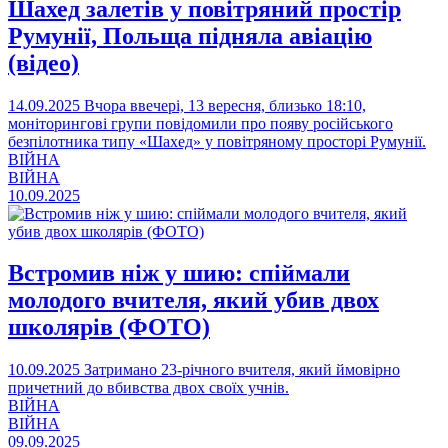
Шахед залетів у повітряний простір
Румунії, Польща підняла авіацію
(відео)
14.09.2025
Вчора ввечері, 13 вересня, близько 18:10,
моніторингові групи повідомили про появу російського
безпілотника типу «Шахед» у повітряному просторі Румунії.
ВІЙНА
ВІЙНА
10.09.2025
Встромив ніж у шию: спіймали
молодого вчителя, який убив двох
школярів (ФОТО)
10.09.2025
Затримано 23-річного вчителя, який ймовірно
причетний до вбивства двох своїх учнів.
ВІЙНА
ВІЙНА
09.09.2025