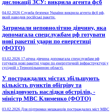
дислокації ЗСУ: викрила агента фсб
04.02.2026
Служба безпеки України викрила агента фсб рф,
який наводив російські ракети.
Затримали неповнолітню дівчину, яка
допомагала спецслужбам рф готувати
нові ракетні удари по енергетиці
(ФОТО)
03.02.2026
17-річна дівчина допомагала спецслужбам рф
готувати нові ракетні удари по енергетичній інфраструктурі у
сусідній з Тернопільщиною області.
У постраждалих містах збільшують
кількість пунктів обігріву та
ліквідовують наслідки обстрілів, -
міністр МВС Клименко (ФОТО)
03.02.2026
Для підтримки мешканців постраждалих міст МВС