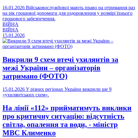
16.01.2026
Військовослужбовці мають право на отримання раз
на рік грошової допомоги для оздоровлення у розмірі їхнього
грошового забезпечення.
ВІЙНА
ВІЙНА
15.01.2026
Викрили 9 схем втечі ухилянтів за
межі України – організаторів
затримано (ФОТО)
15.01.2026
У різних регіонах України викрили ще 9
«ухилянтських схем».
На лінії «112» прийматимуть виклики
про критичну ситуацію: відсутність
світла, опалення та води, - міністр
МВС Клименко