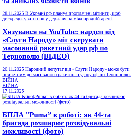
та зниклих безвісти воїнів
28.11.2025
В Україні рф планує проплачені мітинги, щоб
дискредитувати нашу державу на міжнародній арені.
Хизувався на YouTube: нардеп від
«Слуги Народу» міг скерувати
масований ракетний удар рф по
Тернополю (ВІДЕО)
20.11.2025
Народний депутат від «Слуги Народу» може бути
причетним до масованого ракетного удару рф по Тернополю.
ВІЙНА
ВІЙНА
17.11.2025
БПЛА "Puma” в роботі: як 44-та
бригада розширює розвідувальні
можливості (фото)