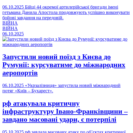
06.10.2025
Бійці 44 окремої артилерійської бригади імені
гетьмана Данила Апостола продовжують успішно виконувати
бойові завдання на передовій.
ВІЙНА
ВІЙНА
06.10.2025
Запустили новий поїзд з Києва до
Румунії: курсуватиме до міжнародних
аеропортів
06.10.2025
«Укрзалізниця» запустила новий міжнародний
потяг «Київ – Бухарест».
рф атакувала критичну
інфраструктуру Івано-Франківщини –
завдано масовані удари, є потерпілі
05.10.2025
рф завдала масовану атаку по об’єктах критичної