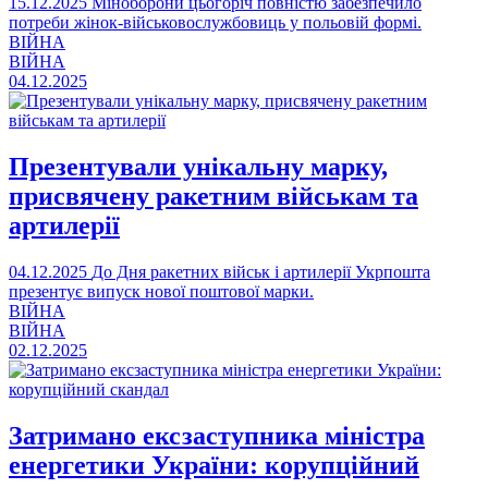
15.12.2025
Міноборони цьогоріч повністю забезпечило
потреби жінок-військовослужбовиць у польовій формі.
ВІЙНА
ВІЙНА
04.12.2025
Презентували унікальну марку,
присвячену ракетним військам та
артилерії
04.12.2025
До Дня ракетних військ і артилерії Укрпошта
презентує випуск нової поштової марки.
ВІЙНА
ВІЙНА
02.12.2025
Затримано ексзаступника міністра
енергетики України: корупційний