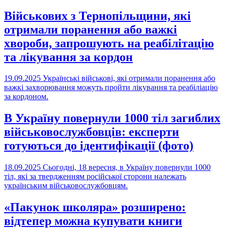
Військових з Тернопільщини, які
отримали поранення або важкі
хвороби, запрошують на реабілітацію
та лікування за кордон
19.09.2025
Українські військові, які отримали поранення або
важкі захворювання можуть пройти лікування та реабіліацію
за кордоном.
В Україну повернули 1000 тіл загиблих
військовослужбовців: експерти
готуються до ідентифікації (фото)
18.09.2025
Сьогодні, 18 вересня, в Україну повернули 1000
тіл, які за твердженням російської сторони належать
українським військовослужбовцям.
«Пакунок школяра» розширено:
відтепер можна купувати книги