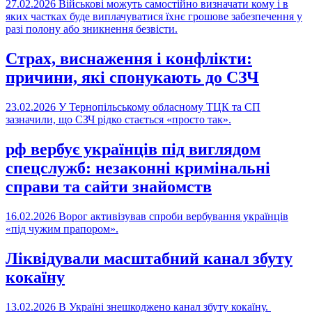
27.02.2026
Військові можуть самостійно визначати кому і в
яких частках буде виплачуватися їхнє грошове забезпечення у
разі полону або зникнення безвісти.
Страх, виснаження і конфлікти:
причини, які спонукають до СЗЧ
23.02.2026
У Тернопільському обласному ТЦК та СП
зазначили, що СЗЧ рідко стається «просто так».
рф вербує українців під виглядом
спецслужб: незаконні кримінальні
справи та сайти знайомств
16.02.2026
Ворог активізував спроби вербування українців
«під чужим прапором».
Ліквідували масштабний канал збуту
кокаїну
13.02.2026
В Україні знешкоджено канал збуту кокаїну.