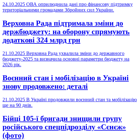
24.10.2025
ОВА оприлюднила дані про фінансову підтримку
територіальними громадами Збройних сил України.
Верховна Рада підтримала зміни до
держбюджету: на оборону спрямують
додаткові 324 млрд грн
21.10.2025
Верховна Рада ухвалила зміни до державного
бюджету-2025 та визначила основні параметри бюджету на
2026 рік.
Воєнний стан і мобілізацію в Україні
знову продовжено: деталі
21.10.2025
В Україні продовжили воєнний стан та мобілізацію
ще на 90 днів.
Бійці 105-ї бригади знищили групу
російського спецпідрозділу «Сєнєж»
(фото)