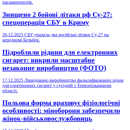
пасажиропотік.
Знищено 2 бойові літаки рф Су-27:
спецоперація СБУ в Криму
20.12.2025
СБУ уразила два російські літаки Су-27 на
аеродромі Бельбек.
Підробляли рідини для електронних
сигарет: викрили масштабне
незаконне виробництво (ФОТО)
17.12.2025
Ліквідовано виробництво фальсифікованих рідин
для електронних сигарет у сусідній з Тернопільщиною
області.
Польова форма враховує фізіологічні
особливості: міноборони забезпечило
жінок-військовослужбовиць