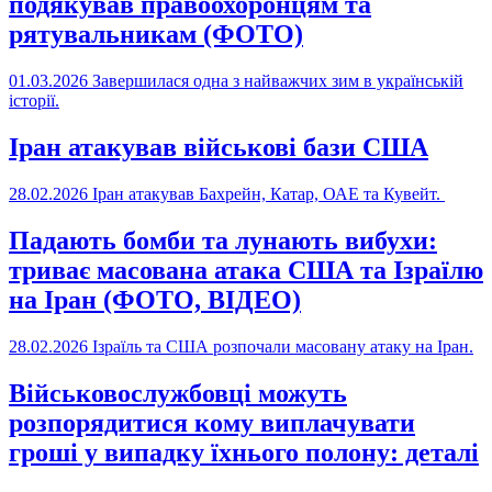
подякував правоохоронцям та
рятувальникам (ФОТО)
01.03.2026
Завершилася одна з найважчих зим в українській
історії.
Іран атакував військові бази США
28.02.2026
Іран атакував Бахрейн, Катар, ОАЕ та Кувейт.
Падають бомби та лунають вибухи:
триває масована атака США та Ізраїлю
на Іран (ФОТО, ВІДЕО)
28.02.2026
Ізраїль та США розпочали масовану атаку на Іран.
Військовослужбовці можуть
розпорядитися кому виплачувати
гроші у випадку їхнього полону: деталі