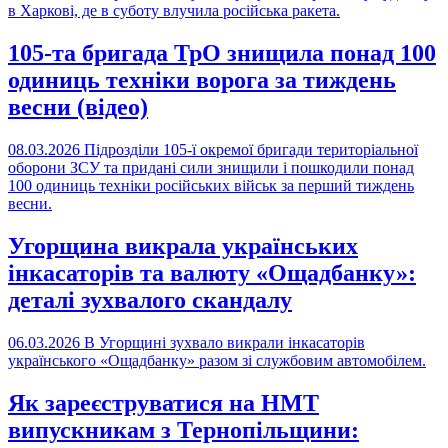
в Харкові, де в суботу влучила російська ракета.
105-та бригада ТрО знищила понад 100
одиниць техніки ворога за тиждень
весни (відео)
08.03.2026
Підрозділи 105-ї окремої бригади територіальної
оборони ЗСУ та придані сили знищили і пошкодили понад
100 одиниць техніки російських військ за перший тиждень
весни.
Угорщина викрала українських
інкасаторів та валюту «Ощадбанку»:
деталі зухвалого скандалу
06.03.2026
В Угорщині зухвало викрали інкасаторів
українського «Ощадбанку» разом зі службовим автомобілем.
Як зареєструватися на НМТ
випускникам з Тернопільщини: