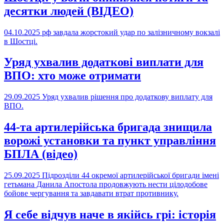
десятки людей (ВІДЕО)
04.10.2025
рф завдала жорстокий удар по залізничному вокзалі
в Шостці.
Уряд ухвалив додаткові виплати для
ВПО: хто може отримати
29.09.2025
Уряд ухвалив рішення про додаткову виплату для
ВПО.
44-та артилерійська бригада знищила
ворожі установки та пункт управління
БПЛА (відео)
25.09.2025
Підрозділи 44 окремої артилерійської бригади імені
гетьмана Данила Апостола продовжують нести цілодобове
бойове чергування та завдавати втрат противнику.
Я себе відчув наче в якійсь грі: історія