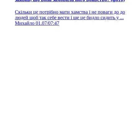
Скільки це потрібно мати хамства і не поваги до до
людей щоб так себе вести і ще це бидло сидить у ...
Михайло
01.07/07:47