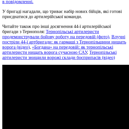
в повідомленні.
У бригаді нагадали, що триває набір нових бійців, які готові
приєднатися до артилерійської команди.
Читайте також про інші досягнення 44-ї артилерійської
бригади з Тернополя:
Тернопільські артилеристи
продемонстрували бойову роботу на передовій (фото),
Влучні
постріли 44-ї артбригади: як гармаші з Тернопільщини нищать
ворога (відео)
,
«Богдана» на передовій: як тернопільські
артилеристи нищать ворога сучасною САУ
,
Тернопільські
артилеристи знищили ворожі склади боєприпасів (відео)