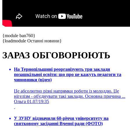
{module ban760}
{loadmodule Останні новини}
ЗАРАЗ ОБГОВОРЮЮТЬ
На Тернопільщині реорганізують три заклади
позашкільної освіти: що про це кажуть педагоги та
чиновники (відео)
Це абсолютно різні напрямки роботи із молоддю. Це
нігелізм - об'єднувати такі заклади. Основна причина ...
Ольга
01.07/19:35
У ЗУНУ відзначили 60-річчя університету на
святковому засіданні Вченої ради (ФОТО)