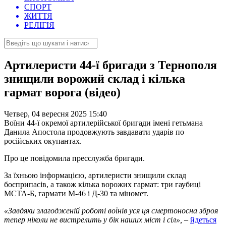
СПОРТ
ЖИТТЯ
РЕЛІГІЯ
Артилеристи 44-ї бригади з Тернополя
знищили ворожий склад і кілька
гармат ворога (відео)
Четвер, 04 вересня 2025 15:40
Воїни 44-ї окремої артилерійської бригади імені гетьмана
Данила Апостола продовжують завдавати ударів по
російських окупантах.
Про це повідомила пресслужба бригади.
За їхньою інформацією, артилеристи знищили склад
боєприпасів, а також кілька ворожих гармат: три гаубиці
МСТА-Б, гармати М-46 і Д-30 та міномет.
«Завдяки злагодженій роботі воїнів уся ця смертоносна зброя
тепер ніколи не вистрелить у бік наших міст і сіл»,
–
йдеться