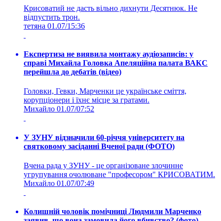
Крисоватий не дасть вільно дихнути Десятнюк. Не
відпустить трон.
тетяна
01.07/15:36
Експертиза не виявила монтажу аудіозаписів: у
справі Михайла Головка Апеляційна палата ВАКС
перейшла до дебатів (відео)
Головки, Гевки, Марченки це українське сміття,
корупціонери і їхнє місце за гратами.
Михайло
01.07/07:52
У ЗУНУ відзначили 60-річчя університету на
святковому засіданні Вченої ради (ФОТО)
Вчена рада у ЗУНУ - це організоване злочинне
угрупування очолюване "професором" КРИСОВАТИМ.
Михайло
01.07/07:49
Колишній чоловік помічниці Людмили Марченко
заявив, що вона замовила його вбивство? (фото)