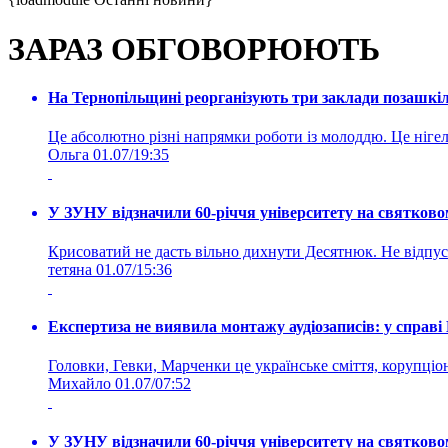
ЗАРАЗ ОБГОВОРЮЮТЬ
На Тернопільщині реорганізують три заклади позашкіль
Це абсолютно різні напрямки роботи із молоддю. Це нігелі
Ольга
01.07/19:35
У ЗУНУ відзначили 60-річчя університету на святково
Крисоватий не дасть вільно дихнути Десятнюк. Не відпус
тетяна
01.07/15:36
Експертиза не виявила монтажу аудіозаписів: у справ
Головки, Гевки, Марченки це українське сміття, корупціоне
Михайло
01.07/07:52
У ЗУНУ відзначили 60-річчя університету на святково