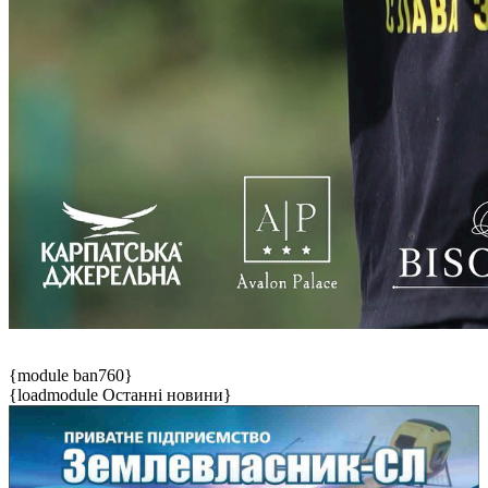
{module ban760}
{loadmodule Останні новини}