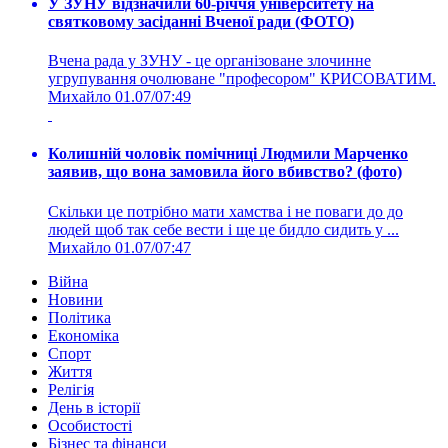
У ЗУНУ відзначили 60-річчя університету на
святковому засіданні Вченої ради (ФОТО)
Вчена рада у ЗУНУ - це організоване злочинне
угрупування очолюване "професором" КРИСОВАТИМ.
Михайло
01.07/07:49
Колишній чоловік помічниці Людмили Марченко
заявив, що вона замовила його вбивство? (фото)
Скільки це потрібно мати хамства і не поваги до до
людей щоб так себе вести і ще це бидло сидить у ...
Михайло
01.07/07:47
Війна
Новини
Політика
Економіка
Спорт
Життя
Релігія
День в історії
Особистості
Бізнес та фінанси