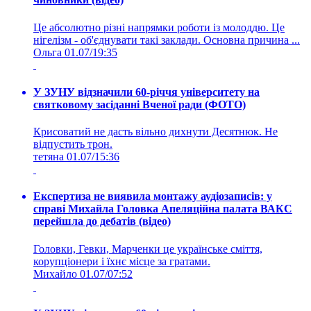
Це абсолютно різні напрямки роботи із молоддю. Це
нігелізм - об'єднувати такі заклади. Основна причина ...
Ольга
01.07/19:35
У ЗУНУ відзначили 60-річчя університету на
святковому засіданні Вченої ради (ФОТО)
Крисоватий не дасть вільно дихнути Десятнюк. Не
відпустить трон.
тетяна
01.07/15:36
Експертиза не виявила монтажу аудіозаписів: у
справі Михайла Головка Апеляційна палата ВАКС
перейшла до дебатів (відео)
Головки, Гевки, Марченки це українське сміття,
корупціонери і їхнє місце за гратами.
Михайло
01.07/07:52