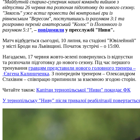
"Майбутній спаринг-суперник нашої команди вийшов з
відпустки 26 червня та розпочав підготовку до нового сезону.
"Звягель" уже встиг провести дві контрольні гри із
рівненським "Вересом", поступившись із рахунком 3:1 та
розгромно переміг аматорський "Колос" із Полонного із
рахунком 5:1",
–
повідомили
у пресслужбі "Ниви".
Матч відбудеться сьогодні, 10 липня, на стадіоні "Ювілейний"
у місті Броди на Львівщині. Початок зустрічі – о 15:00.
Нагадаємо, 17 червня жовто-зелені повернулись із відпустки
та розпочали підготовку до нового сезону. Під час першого
тренування
гравцям представили нового головного тренера –
Євгена Калиниченка
. З попереднім тренером – Олександром
Стахівим – співпрацю припинили за взаємною згодою сторін.
Читайте також:
Капітан тернопільської "Ниви" покидає ФК
У тернопільську "Ниву" після тривалої реабілітації повертаєть