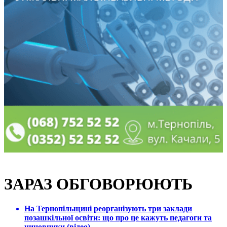
ЗАРАЗ ОБГОВОРЮЮТЬ
На Тернопільщині реорганізують три заклади
позашкільної освіти: що про це кажуть педагоги та
чиновники (відео)