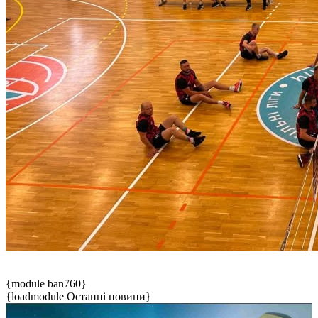
{module ban760}
{loadmodule Останні новини}