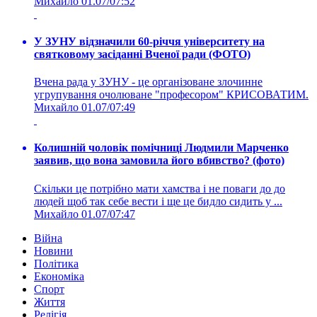
Михайло
01.07/07:52
У ЗУНУ відзначили 60-річчя університету на
святковому засіданні Вченої ради (ФОТО)
Вчена рада у ЗУНУ - це організоване злочинне
угрупування очолюване "професором" КРИСОВАТИМ.
Михайло
01.07/07:49
Колишній чоловік помічниці Людмили Марченко
заявив, що вона замовила його вбивство? (фото)
Скільки це потрібно мати хамства і не поваги до до
людей щоб так себе вести і ще це бидло сидить у ...
Михайло
01.07/07:47
Війна
Новини
Політика
Економіка
Спорт
Життя
Релігія