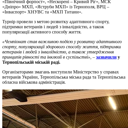
«Північний форпост», «Нескорені – Кривий Ріг», МСК
«Дніпро» МХП, «Яструби МХП» із Тернополя, ВРЦ –
«Інваспорт» ХНУВС та «МХП Титани».
Турнір провели з метою розвитку адаптивного спорту,
підтримки ветеранів і людей з інвалідністю, а також
популяризації активного способу життя.
«Чемпіонат став важливою подією у розвитку адаптивного
спорту, популяризації здорового способу життя, підтримки
ветеранів і людей з інвалідністю, а також утвердження
принципів рівності та інклюзії в суспільстві»,
–
зазначили
у
Тернопільській міській раді.
Організаторами змагань виступили Міністерство у справах
ветеранів України, Тернопільська міська рада та Тернопільська
обласна військова адміністрація.