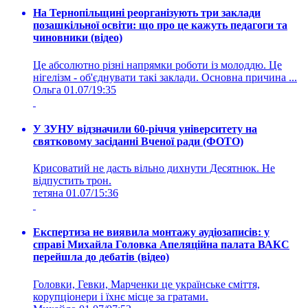
На Тернопільщині реорганізують три заклади
позашкільної освіти: що про це кажуть педагоги та
чиновники (відео)
Це абсолютно різні напрямки роботи із молоддю. Це
нігелізм - об'єднувати такі заклади. Основна причина ...
Ольга
01.07/19:35
У ЗУНУ відзначили 60-річчя університету на
святковому засіданні Вченої ради (ФОТО)
Крисоватий не дасть вільно дихнути Десятнюк. Не
відпустить трон.
тетяна
01.07/15:36
Експертиза не виявила монтажу аудіозаписів: у
справі Михайла Головка Апеляційна палата ВАКС
перейшла до дебатів (відео)
Головки, Гевки, Марченки це українське сміття,
корупціонери і їхнє місце за гратами.