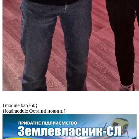
{module ban760}
{loadmodule Останні новини}