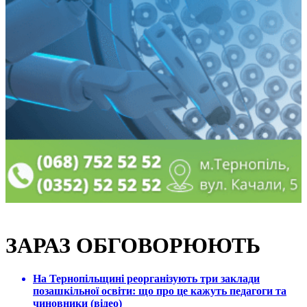
ЗАРАЗ ОБГОВОРЮЮТЬ
На Тернопільщині реорганізують три заклади
позашкільної освіти: що про це кажуть педагоги та
чиновники (відео)