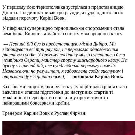
У першому бою тернополянка зустрілася з представницею
Дніпра. Поєдинок тривав три раунди, а судді одноголосно
віддали перемогу Каріні Вовк.
У півфіналі суперницею тернопільської спортсменки стала
чемпіонка Європи та майстер спорту міжнародного класу.
— Перший бій був із представницею міста Дніпро. Ми
відбоксували всі три раунди, і я перемогла одноголосним
рішенням суддів. У другому поєдинку моєю суперницею була
чемпіонка Європи, майстер спорту міжнародного класу. Це
був дуже рівний бій, але судді віддали перемогу саме їй.
Незважаючи на результат, я задоволена своїм виступом і
отримала дуже цінний досвід,
— розповіла Каріна Вовк.
За словами спортсменки, участь у турнірі такого рівня стала
важливим етапом підготовки до наступних стартів та
можливістю перевірити свої сили у протистоянні з
найкращими боксерками країни.
Тренером Каріни Вовк є Руслан Фірман.