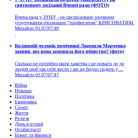
святковому засіданні Вченої ради (ФОТО)
Вчена рада у ЗУНУ - це організоване злочинне
угрупування очолюване "професором" КРИСОВАТИМ.
Михайло
01.07/07:49
Колишній чоловік помічниці Людмили Марченко
заявив, що вона замовила його вбивство? (фото)
Скільки це потрібно мати хамства і не поваги до до
людей щоб так себе вести і ще це бидло сидить у ...
Михайло
01.07/07:47
Війна
Новини
Політика
Економіка
Спорт
Життя
Релігія
День в історії
Особистості
Бізнес та фінанси