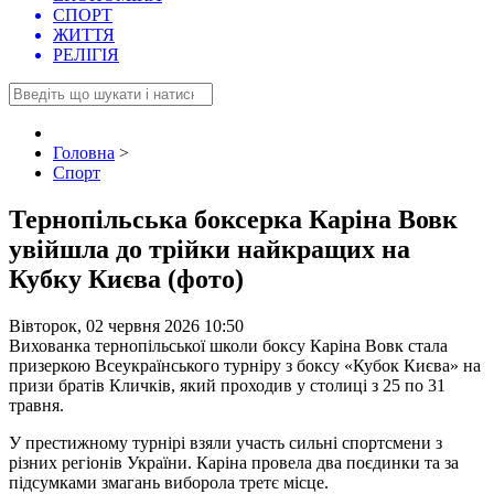
СПОРТ
ЖИТТЯ
РЕЛІГІЯ
Головна
>
Спорт
Тернопільська боксерка Каріна Вовк
увійшла до трійки найкращих на
Кубку Києва (фото)
Вівторок, 02 червня 2026 10:50
Вихованка тернопільської школи боксу Каріна Вовк стала
призеркою Всеукраїнського турніру з боксу «Кубок Києва» на
призи братів Кличків, який проходив у столиці з 25 по 31
травня.
У престижному турнірі взяли участь сильні спортсмени з
різних регіонів України. Каріна провела два поєдинки та за
підсумками змагань виборола третє місце.