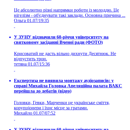
Це абсолютно різні напрямки роботи із молоддю. Це
нігелізм - об'єднувати такі заклади. Основна причина ...
Ольга
01.07/19:35
У ЗУНУ відзначили 60-річчя університету на
святковому засіданні Вченої ради (ФОТО)
Крисоватий не дасть вільно дихнути Десятнюк. Не
відпустить трон.
тетяна
01.07/15:36
Експертиза не виявила монтажу аудіозаписів: у
справі Михайла Головка Апеляційна палата ВАКС
перейшла до дебатів (відео)
Головки, Гевки, Марченки це українське сміття,
корупціонери і їхнє місце за гратами.
Михайло
01.07/07:52
У ЗУНУ відзначили 60-річчя університету на