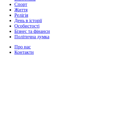
Спорт
Життя
Релігія
День в історії
Особистості
Бізнес та фінанси
Політична думка
Про нас
Контакти