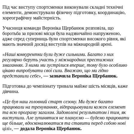
Під час виступу спортсменки виконували складні технічні
елементи, демонстрували фізичну підготовку, координацію,
хореографічну майстерність.
Учасниця команди Вероніка Щербанюк розповіла, що
боротьба за призові місця була надзвичайно напруженою,
адже серед суперниць були спортсменки високого рівня, які
мають значний досвід виступів на міжнародній арені.
«Наші конкурентки були дуже сильними. Багато з них
регулярно беруть участь у міжнародних престижних
змаганнях. З ними ми зустрілися вперше, тому було особливо
цікаво випробувати свої сили. Вважаю, що ми гідно
представили себе»,
—
зазначила Вероніка Щербанюк.
Підготовка до чемпіонату тривала майже шість місяців, каже
дівчина.
«Це був наш головний старт сезону. Ми дуже багато
працювали на тренуваннях, відпрацьовували кожен елемент
та всю програму загалом. Задоволені результатом і тим, як
виступили. Але зупинятися не плануємо — будемо працювати
ще більше, вдосконалюватися та ставити перед собою нові
цілі»,
—
додала Вероніка Щербанюк.