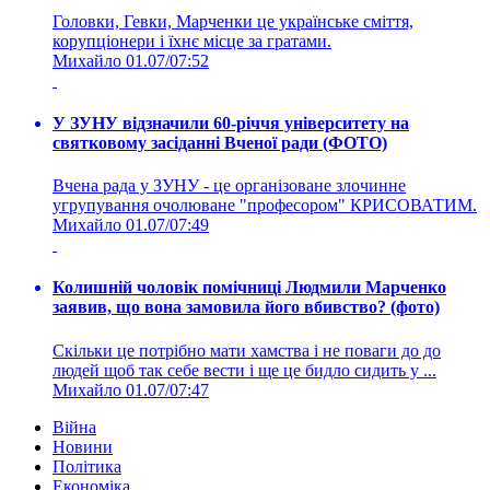
Головки, Гевки, Марченки це українське сміття,
корупціонери і їхнє місце за гратами.
Михайло
01.07/07:52
У ЗУНУ відзначили 60-річчя університету на
святковому засіданні Вченої ради (ФОТО)
Вчена рада у ЗУНУ - це організоване злочинне
угрупування очолюване "професором" КРИСОВАТИМ.
Михайло
01.07/07:49
Колишній чоловік помічниці Людмили Марченко
заявив, що вона замовила його вбивство? (фото)
Скільки це потрібно мати хамства і не поваги до до
людей щоб так себе вести і ще це бидло сидить у ...
Михайло
01.07/07:47
Війна
Новини
Політика
Економіка