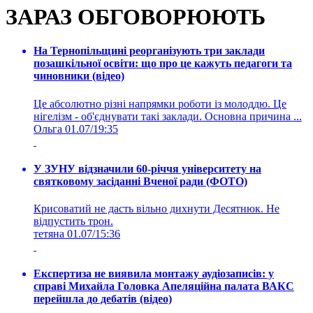
ЗАРАЗ ОБГОВОРЮЮТЬ
На Тернопільщині реорганізують три заклади
позашкільної освіти: що про це кажуть педагоги та
чиновники (відео)
Це абсолютно різні напрямки роботи із молоддю. Це
нігелізм - об'єднувати такі заклади. Основна причина ...
Ольга
01.07/19:35
У ЗУНУ відзначили 60-річчя університету на
святковому засіданні Вченої ради (ФОТО)
Крисоватий не дасть вільно дихнути Десятнюк. Не
відпустить трон.
тетяна
01.07/15:36
Експертиза не виявила монтажу аудіозаписів: у
справі Михайла Головка Апеляційна палата ВАКС
перейшла до дебатів (відео)