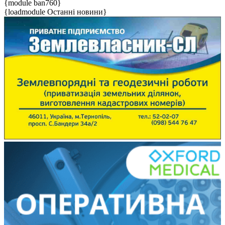
{module ban760}
{loadmodule Останні новини}