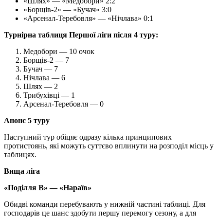
«Шлях» — «Медобори» 2:2
«Борщів-2» — «Бучач» 3:0
«Арсенал-Теребовля» — «Нічлава» 0:1
Турнірна таблиця Першої ліги після 4 туру:
Медобори — 10 очок
Борщів-2 — 7
Бучач — 7
Нічлава — 6
Шлях — 2
Трибухівці — 1
Арсенал-Теребовля — 0
Анонс 5 туру
Наступний тур обіцяє одразу кілька принципових
протистоянь, які можуть суттєво вплинути на розподіл місць у
таблицях.
Вища ліга
«Поділля В» — «Нараїв»
Обидві команди перебувають у нижній частині таблиці. Для
господарів це шанс здобути першу перемогу сезону, а для