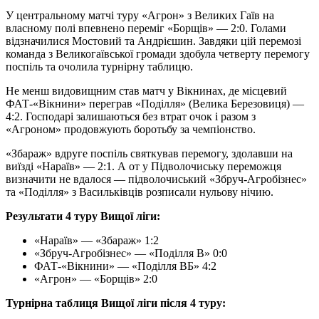
У центральному матчі туру «Агрон» з Великих Гаїв на
власному полі впевнено переміг «Борщів» — 2:0. Голами
відзначилися Мостовий та Андрієшин. Завдяки цій перемозі
команда з Великогаївської громади здобула четверту перемогу
поспіль та очолила турнірну таблицю.
Не менш видовищним став матч у Вікнинах, де місцевий
ФАТ-«Вікнини» переграв «Поділля» (Велика Березовиця) —
4:2. Господарі залишаються без втрат очок і разом з
«Агроном» продовжують боротьбу за чемпіонство.
«Збараж» вдруге поспіль святкував перемогу, здолавши на
виїзді «Нараїв» — 2:1. А от у Підволочиську переможця
визначити не вдалося — підволочиський «Збруч-Агробізнес»
та «Поділля» з Васильківців розписали нульову нічию.
Результати 4 туру Вищої ліги:
«Нараїв» — «Збараж» 1:2
«Збруч-Агробізнес» — «Поділля В» 0:0
ФАТ-«Вікнини» — «Поділля ВБ» 4:2
«Агрон» — «Борщів» 2:0
Турнірна таблиця Вищої ліги після 4 туру: