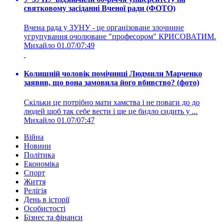
святковому засіданні Вченої ради (ФОТО)
Вчена рада у ЗУНУ - це організоване злочинне
угрупування очолюване "професором" КРИСОВАТИМ.
Михайло
01.07/07:49
Колишній чоловік помічниці Людмили Марченко
заявив, що вона замовила його вбивство? (фото)
Скільки це потрібно мати хамства і не поваги до до
людей щоб так себе вести і ще це бидло сидить у ...
Михайло
01.07/07:47
Війна
Новини
Політика
Економіка
Спорт
Життя
Релігія
День в історії
Особистості
Бізнес та фінанси