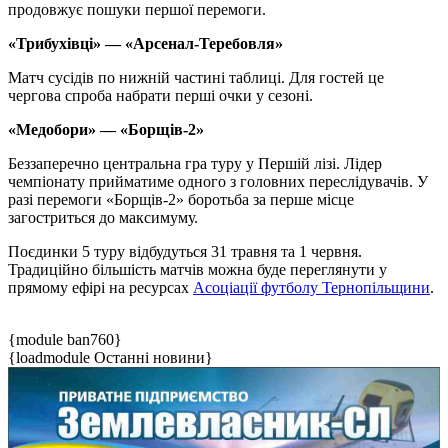
продовжує пошуки першої перемоги.
«Трибухівці» — «Арсенал-Теребовля»
Матч сусідів по нижній частині таблиці. Для гостей це
чергова спроба набрати перші очки у сезоні.
«Медобори» — «Борщів-2»
Беззаперечно центральна гра туру у Першій лізі. Лідер
чемпіонату прийматиме одного з головних переслідувачів. У
разі перемоги «Борщів-2» боротьба за перше місце
загостриться до максимуму.
Поєдинки 5 туру відбудуться 31 травня та 1 червня.
Традиційно більшість матчів можна буде переглянути у
прямому ефірі на ресурсах
Асоціації футболу Тернопільщини
.
{module ban760}
{loadmodule Останні новини}