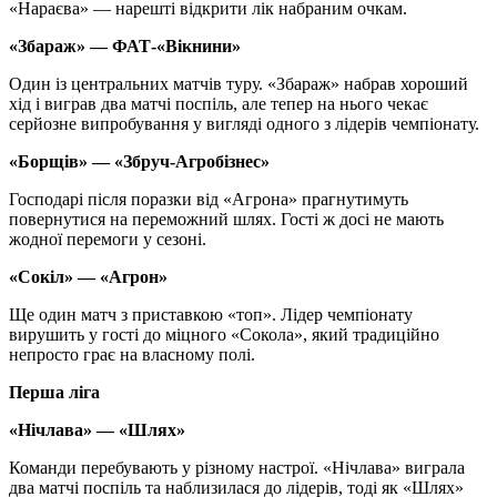
«Нараєва» — нарешті відкрити лік набраним очкам.
«Збараж» — ФАТ-«Вікнини»
Один із центральних матчів туру. «Збараж» набрав хороший
хід і виграв два матчі поспіль, але тепер на нього чекає
серйозне випробування у вигляді одного з лідерів чемпіонату.
«Борщів» — «Збруч-Агробізнес»
Господарі після поразки від «Агрона» прагнутимуть
повернутися на переможний шлях. Гості ж досі не мають
жодної перемоги у сезоні.
«Сокіл» — «Агрон»
Ще один матч з приставкою «топ». Лідер чемпіонату
вирушить у гості до міцного «Сокола», який традиційно
непросто грає на власному полі.
Перша ліга
«Нічлава» — «Шлях»
Команди перебувають у різному настрої. «Нічлава» виграла
два матчі поспіль та наблизилася до лідерів, тоді як «Шлях»