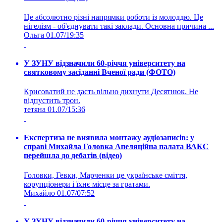
Це абсолютно різні напрямки роботи із молоддю. Це
нігелізм - об'єднувати такі заклади. Основна причина ...
Ольга
01.07/19:35
У ЗУНУ відзначили 60-річчя університету на
святковому засіданні Вченої ради (ФОТО)
Крисоватий не дасть вільно дихнути Десятнюк. Не
відпустить трон.
тетяна
01.07/15:36
Експертиза не виявила монтажу аудіозаписів: у
справі Михайла Головка Апеляційна палата ВАКС
перейшла до дебатів (відео)
Головки, Гевки, Марченки це українське сміття,
корупціонери і їхнє місце за гратами.
Михайло
01.07/07:52
У ЗУНУ відзначили 60-річчя університету на