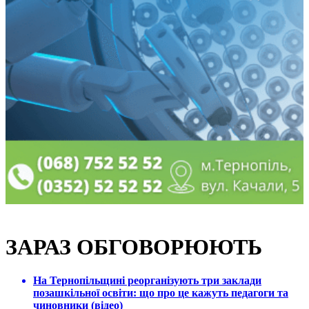
ЗАРАЗ ОБГОВОРЮЮТЬ
На Тернопільщині реорганізують три заклади
позашкільної освіти: що про це кажуть педагоги та
чиновники (відео)