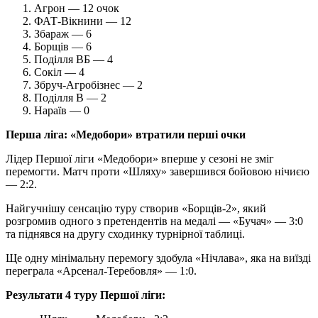
Агрон — 12 очок
ФАТ-Вікнини — 12
Збараж — 6
Борщів — 6
Поділля ВБ — 4
Сокіл — 4
Збруч-Агробізнес — 2
Поділля В — 2
Нараїв — 0
Перша ліга: «Медобори» втратили перші очки
Лідер Першої ліги «Медобори» вперше у сезоні не зміг
перемогти. Матч проти «Шляху» завершився бойовою нічиєю
— 2:2.
Найгучнішу сенсацію туру створив «Борщів-2», який
розгромив одного з претендентів на медалі — «Бучач» — 3:0
та піднявся на другу сходинку турнірної таблиці.
Ще одну мінімальну перемогу здобула «Нічлава», яка на виїзді
переграла «Арсенал-Теребовля» — 1:0.
Результати 4 туру Першої ліги: