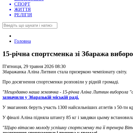
СПОРТ
ЖИТТЯ
РЕЛІГІЯ
Головна
15-річна спортсменка зі Збаража виборо
П'ятниця, 29 травня 2026 08:30
Збаражанка Аліна Литвин стала призеркою чемпіонату світу.
Про досягнення спортсменки розповіли у рідній громаді.
"Нещодавно наша землячка - 15-річна Аліна Литвин виборола "с
зазначили у Збаразькій міській раді.
У змаганнях беруть участь 1300 найсильніших атлетів з 50-ти кр
У фіналі Аліна підняла штангу 85 кг і завдяки цьому встановил
"Щиро вітаємо молоду успішну спортсменку та її тренера Вітал
досягнення спортсменки і тренера у громаді.