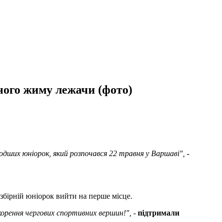
чного жиму лежачи (фото)
одших юніорок, який розпочався 22 травня у Варшаві",
-
 збірній юніорок вийти на перше місце.
корення чергових спортивних вершин!",
-
підтримали