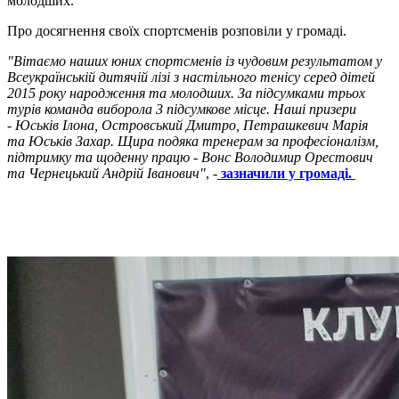
молодших.
Про досягнення своїх спортсменів розповіли у громаді.
"Вітаємо наших юних спортсменів із чудовим результатом у
Всеукраїнській дитячій лізі з настільного тенісу серед дітей
2015 року народження та молодших. За підсумками трьох
турів команда виборола 3 підсумкове місце. Наші призери
- Юськів Ілона, Островський Дмитро, Петрашкевич Марія
та Юськів Захар. Щира подяка тренерам за професіоналізм,
підтримку та щоденну працю - Вонс Володимир Орестович
та Чернецький Андрій Іванович"
, -
зазначили у громаді.