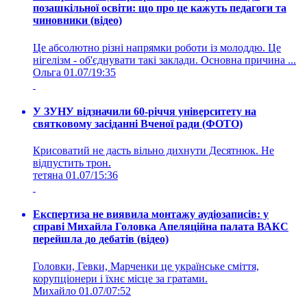
позашкільної освіти: що про це кажуть педагоги та
чиновники (відео)
Це абсолютно різні напрямки роботи із молоддю. Це
нігелізм - об'єднувати такі заклади. Основна причина ...
Ольга
01.07/19:35
У ЗУНУ відзначили 60-річчя університету на
святковому засіданні Вченої ради (ФОТО)
Крисоватий не дасть вільно дихнути Десятнюк. Не
відпустить трон.
тетяна
01.07/15:36
Експертиза не виявила монтажу аудіозаписів: у
справі Михайла Головка Апеляційна палата ВАКС
перейшла до дебатів (відео)
Головки, Гевки, Марченки це українське сміття,
корупціонери і їхнє місце за гратами.
Михайло
01.07/07:52