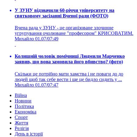
У ЗУНУ відзначили 60-річчя університету на
святковому засіданні Вченої ради (ФОТО)
Вчена рада у ЗУНУ - це організоване злочинне
угрупування очолюване "професором" КРИСОВАТИМ.
Михайло
01.07/07:49
Колишній чоловік помічниці Людмили Марченко
заявив, що вона замовила його вбивство? (фото)
Скільки це потрібно мати хамства і не поваги до до
людей щоб так себе вести і ще це бидло сидить у ...
Михайло
01.07/07:47
Війна
Новини
Політика
Економіка
Спорт
Життя
Релігія
День в історії