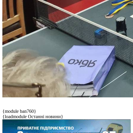
{module ban760}
{loadmodule Останні новини}