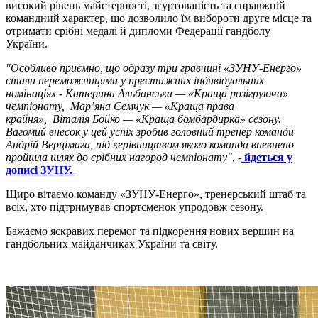
високий рівень майстерності, згуртованість та справжній
командний характер, що дозволило їм вибороти друге місце та
отримати срібні медалі й дипломи Федерації гандболу
України.
"Особливо приємно, що одразу три гравчині «ЗУНУ-Енерго»
стали переможницями у престижних індивідуальних
номінаціях - Катерина Альбанська — «Краща розігруюча»
чемпіонату, Мар’яна Семчук — «Краща права
крайня», Віталія Бойко — «Краща бомбардирка» сезону.
Вагомий внесок у цей успіх зробив головний тренер команди
Андрій Верцімага, під керівництвом якого команда впевнено
пройшла шлях до срібних нагород чемпіонату",
-
йдеться у
дописі ЗУНУ.
Щиро вітаємо команду «ЗУНУ-Енерго», тренерський штаб та
всіх, хто підтримував спортсменок упродовж сезону.
Бажаємо яскравих перемог та підкорення нових вершин на
гандбольних майданчиках України та світу.