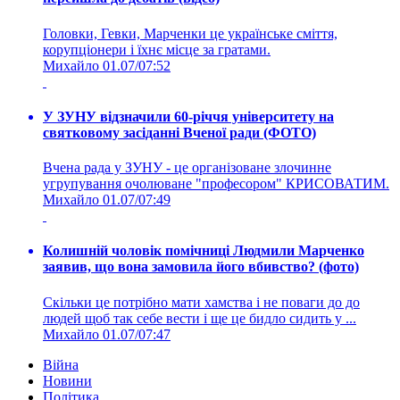
Головки, Гевки, Марченки це українське сміття,
корупціонери і їхнє місце за гратами.
Михайло
01.07/07:52
У ЗУНУ відзначили 60-річчя університету на
святковому засіданні Вченої ради (ФОТО)
Вчена рада у ЗУНУ - це організоване злочинне
угрупування очолюване "професором" КРИСОВАТИМ.
Михайло
01.07/07:49
Колишній чоловік помічниці Людмили Марченко
заявив, що вона замовила його вбивство? (фото)
Скільки це потрібно мати хамства і не поваги до до
людей щоб так себе вести і ще це бидло сидить у ...
Михайло
01.07/07:47
Війна
Новини
Політика