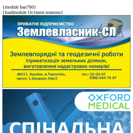
{module ban760}
{loadmodule Останні новини}