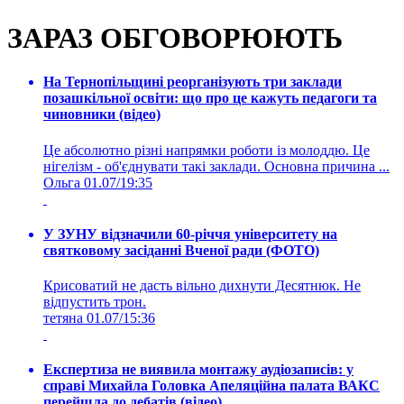
ЗАРАЗ ОБГОВОРЮЮТЬ
На Тернопільщині реорганізують три заклади
позашкільної освіти: що про це кажуть педагоги та
чиновники (відео)
Це абсолютно різні напрямки роботи із молоддю. Це
нігелізм - об'єднувати такі заклади. Основна причина ...
Ольга
01.07/19:35
У ЗУНУ відзначили 60-річчя університету на
святковому засіданні Вченої ради (ФОТО)
Крисоватий не дасть вільно дихнути Десятнюк. Не
відпустить трон.
тетяна
01.07/15:36
Експертиза не виявила монтажу аудіозаписів: у
справі Михайла Головка Апеляційна палата ВАКС
перейшла до дебатів (відео)