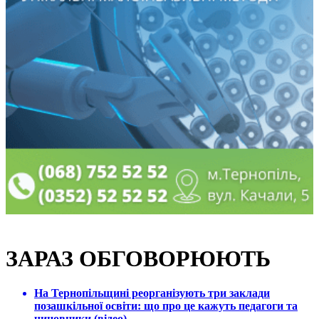
ЗАРАЗ ОБГОВОРЮЮТЬ
На Тернопільщині реорганізують три заклади
позашкільної освіти: що про це кажуть педагоги та
чиновники (відео)