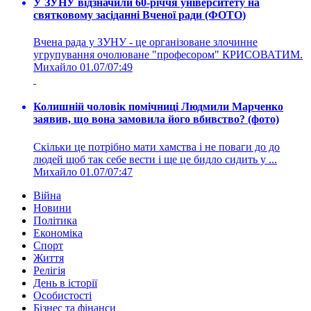
У ЗУНУ відзначили 60-річчя університету на
святковому засіданні Вченої ради (ФОТО)
Вчена рада у ЗУНУ - це організоване злочинне
угрупування очолюване "професором" КРИСОВАТИМ.
Михайло
01.07/07:49
Колишній чоловік помічниці Людмили Марченко
заявив, що вона замовила його вбивство? (фото)
Скільки це потрібно мати хамства і не поваги до до
людей щоб так себе вести і ще це бидло сидить у ...
Михайло
01.07/07:47
Війна
Новини
Політика
Економіка
Спорт
Життя
Релігія
День в історії
Особистості
Бізнес та фінанси