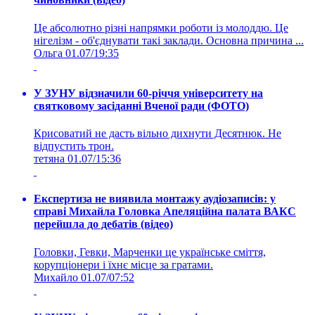
Це абсолютно різні напрямки роботи із молоддю. Це
нігелізм - об'єднувати такі заклади. Основна причина ...
Ольга
01.07/19:35
У ЗУНУ відзначили 60-річчя університету на
святковому засіданні Вченої ради (ФОТО)
Крисоватий не дасть вільно дихнути Десятнюк. Не
відпустить трон.
тетяна
01.07/15:36
Експертиза не виявила монтажу аудіозаписів: у
справі Михайла Головка Апеляційна палата ВАКС
перейшла до дебатів (відео)
Головки, Гевки, Марченки це українське сміття,
корупціонери і їхнє місце за гратами.
Михайло
01.07/07:52