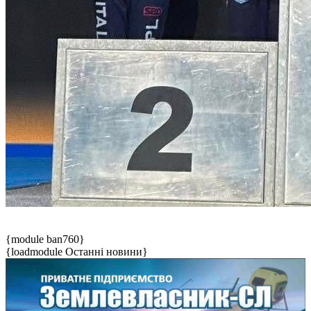
{module ban760}
{loadmodule Останні новини}