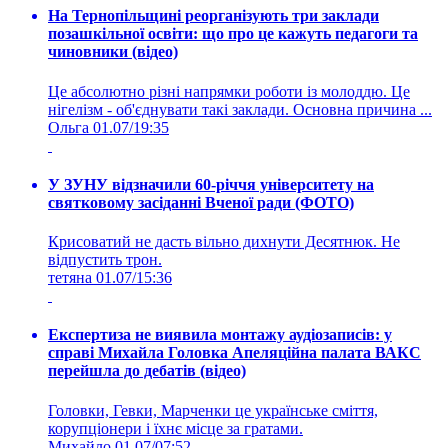
На Тернопільщині реорганізують три заклади
позашкільної освіти: що про це кажуть педагоги та
чиновники (відео)
Це абсолютно різні напрямки роботи із молоддю. Це
нігелізм - об'єднувати такі заклади. Основна причина ...
Ольга
01.07/19:35
У ЗУНУ відзначили 60-річчя університету на
святковому засіданні Вченої ради (ФОТО)
Крисоватий не дасть вільно дихнути Десятнюк. Не
відпустить трон.
тетяна
01.07/15:36
Експертиза не виявила монтажу аудіозаписів: у
справі Михайла Головка Апеляційна палата ВАКС
перейшла до дебатів (відео)
Головки, Гевки, Марченки це українське сміття,
корупціонери і їхнє місце за гратами.
Михайло
01.07/07:52