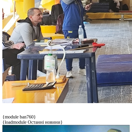
{module ban760}
{loadmodule Останні новини}