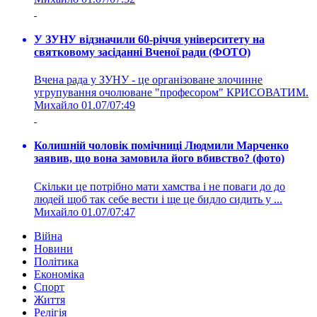
У ЗУНУ відзначили 60-річчя університету на
святковому засіданні Вченої ради (ФОТО)
Вчена рада у ЗУНУ - це організоване злочинне
угрупування очолюване "професором" КРИСОВАТИМ.
Михайло
01.07/07:49
Колишній чоловік помічниці Людмили Марченко
заявив, що вона замовила його вбивство? (фото)
Скільки це потрібно мати хамства і не поваги до до
людей щоб так себе вести і ще це бидло сидить у ...
Михайло
01.07/07:47
Війна
Новини
Політика
Економіка
Спорт
Життя
Релігія