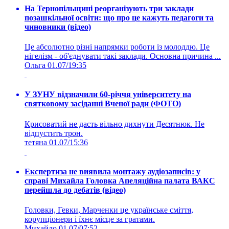
На Тернопільщині реорганізують три заклади
позашкільної освіти: що про це кажуть педагоги та
чиновники (відео)
Це абсолютно різні напрямки роботи із молоддю. Це
нігелізм - об'єднувати такі заклади. Основна причина ...
Ольга
01.07/19:35
У ЗУНУ відзначили 60-річчя університету на
святковому засіданні Вченої ради (ФОТО)
Крисоватий не дасть вільно дихнути Десятнюк. Не
відпустить трон.
тетяна
01.07/15:36
Експертиза не виявила монтажу аудіозаписів: у
справі Михайла Головка Апеляційна палата ВАКС
перейшла до дебатів (відео)
Головки, Гевки, Марченки це українське сміття,
корупціонери і їхнє місце за гратами.
Михайло
01.07/07:52