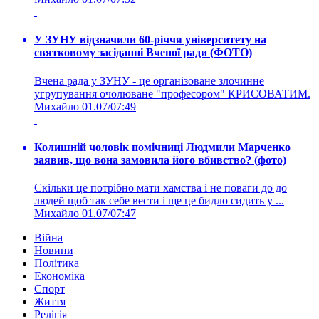
У ЗУНУ відзначили 60-річчя університету на
святковому засіданні Вченої ради (ФОТО)
Вчена рада у ЗУНУ - це організоване злочинне
угрупування очолюване "професором" КРИСОВАТИМ.
Михайло
01.07/07:49
Колишній чоловік помічниці Людмили Марченко
заявив, що вона замовила його вбивство? (фото)
Скільки це потрібно мати хамства і не поваги до до
людей щоб так себе вести і ще це бидло сидить у ...
Михайло
01.07/07:47
Війна
Новини
Політика
Економіка
Спорт
Життя
Релігія