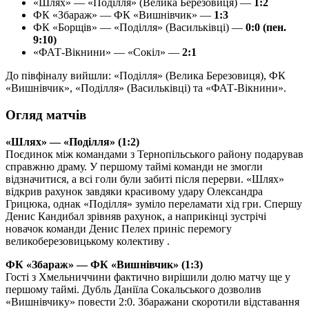
«Шлях» — «Поділля» (Велика Березовиця) —
1:2
ФК «Збараж» — ФК «Вишнівчик» —
1:3
ФК «Борщів» — «Поділля» (Васильківці) —
0:0 (пен.
9:10)
«ФАТ-Вікнини» — «Сокіл» —
2:1
До півфіналу вийшли: «Поділля» (Велика Березовиця), ФК
«Вишнівчик», «Поділля» (Васильківці) та «ФАТ-Вікнини».
Огляд матчів
«Шлях» — «Поділля» (1:2)
Поєдинок між командами з Тернопільського району подарував
справжню драму. У першому таймі команди не змогли
відзначитися, а всі голи були забиті після перерви. «Шлях»
відкрив рахунок завдяки красивому удару Олександра
Грицюка, однак «Поділля» зуміло переламати хід гри. Спершу
Денис Кандибал зрівняв рахунок, а наприкінці зустрічі
новачок команди Денис Пелех приніс перемогу
великоберезовицькому колективу .
ФК «Збараж» — ФК «Вишнівчик» (1:3)
Гості з Хмельниччини фактично вирішили долю матчу ще у
першому таймі. Дубль Даніїла Сокальського дозволив
«Вишнівчику» повести 2:0. Збаражани скоротили відставання