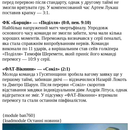
перед перервою після стандарту, однак у другому таймі не
змогли врятувати гру. У компенсований час Артем Лукаш
поставив крапку — 3:1.
ФК «Борщів» — «Поділля» (0:0, пен. 9:10)
Найбільш напружений матч чвертьфіналу. Упродовж
основного часу команди не змогли забити, хоча мали кілька
хороших моментів. Переможець визначався у серії пенальті,
яка стала справжнім випробуванням нервів. Команди
виконали по 11 ударів, а вирішальним став сейв голкіпера
«Поділля» Тимофія Шеремети, який приніс його команді
перемогу — 10:9 у серії.
«ФАТ-Вікнини» — «Сокіл» (2:1)
Молода команда з Гусятинщини зробила вагому заявку ще у
першому таймі, забивши двічі — відзначилися Назарій Локоть
та Дмитро Шарун. Після перерви «Сокіл» скоротив
відставання завдяки індивідуальним діям Андрія Літуса, однак
відігратися не зміг. У підсумку «ФАТ-Вікнини» втримали
перемогу та стали останнім півфіналістом.
{module ban760}
{loadmodule Останні новини}