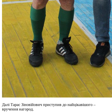
Далі Тарас Зіновійович приступив до найцікавішого –
вручення нагород.