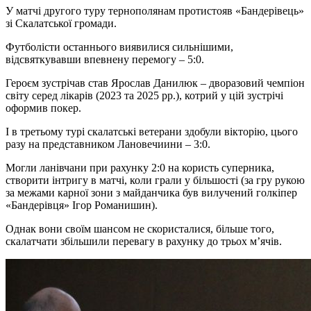
У матчі другого туру тернополянам протистояв «Бандерівець»
зі Скалатської громади.
Футболісти останнього виявилися сильнішими,
відсвяткувавши впевнену перемогу – 5:0.
Героєм зустрічав став Ярослав Данилюк – дворазовий чемпіон
світу серед лікарів (2023 та 2025 рр.), котрий у цій зустрічі
оформив покер.
І в третьому турі скалатські ветерани здобули вікторію, цього
разу на представником Лановечиини – 3:0.
Могли ланівчани при рахунку 2:0 на користь суперника,
створити інтригу в матчі, коли грали у більшості (за гру рукою
за межами карної зони з майданчика був вилучений голкіпер
«Бандерівця» Ігор Романишин).
Однак вони своїм шансом не скористалися, більше того,
скалатчати збільшили перевагу в рахунку до трьох м’ячів.