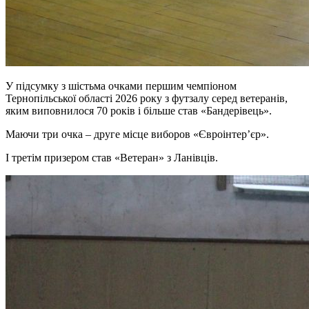
У підсумку з шістьма очками першим чемпіоном
Тернопільської області 2026 року з футзалу серед ветеранів,
яким виповнилося 70 років і більше став «Бандерівець».
Маючи три очка – друге місце виборов «Євроінтер’єр».
І третім призером став «Ветеран» з Ланівців.