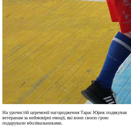
На урочистій церемонії нагородження Тарас Юрик подякував
ветеранам за неймовірні емоції, які вони своєю грою
подарували вболівальниками.