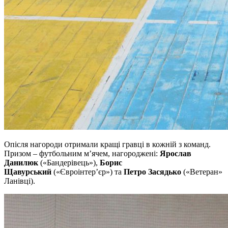
Опісля нагороди отримали кращі гравці в кожній з команд.
Призом – футбольним м’ячем, нагороджені:
Ярослав
Данилюк
(«Бандерівець»),
Борис
Щавурський
(«Євроінтер’єр») та
Петро Засядько
(«Ветеран»
Ланівці).