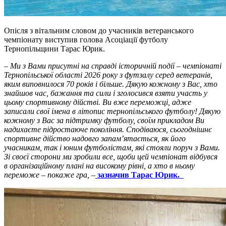
Опісля з вітальним словом до учасників ветеранського
чемпіонату виступив голова Асоціації футболу
Тернопільщини Тарас
Юрик.
– Ми з Вами присутні на справді історичній події – чемпіонаті
Тернопільської області 2026 року з футзалу серед ветеранів,
яким виповнилося 70 років і більше. Дякую кожному з Вас, хто
знайшов час, бажання та сили і зголосився взяти участь у
цьому спортивному дійстві. Ви вже переможці, адже
записали свої імена в літопис тернопільського футболу! Дякую
кожному з Вас за підтримку футболу, своїм прикладом Ви
надихаєте підростаюче покоління. Сподіваюся, сьогоднішнє
спортивне дійство надовго запам’ятається, як його
учасникам, так і юним футболістам, які стояли поруч з Вами.
Зі своєї сторони ми зробили все, щоби цей чемпіонат відбувся
в організаційному плані на високому рівні, а хто в ньому
переможе – покаже гра,
–
зазначив Тарас Юрик.