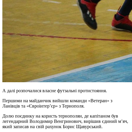
А далі розпочалися власне футзальні протистояння.
Першими на майданчик вийшли команди «Ветеран» з
Ланівців та «Євроінтер’єр» з Тернополя.
Долю поєдинку на користь тернополян, де капітаном був
легендарний Володимир Венгринович, вирішив єдиний м’яч,
який записав на свій рахунок Борис Щавурський.