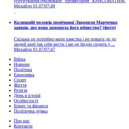
угрупування очолюване "професором" КРИСОВАТИМ.
Михайло
01.07/07:49
Колишній чоловік помічниці Людмили Марченко
заявив, що вона замовила його вбивство? (фото)
Скільки це потрібно мати хамства і не поваги до до
людей щоб так себе вести і ще це бидло сидить у ...
Михайло
01.07/07:47
Війна
Новини
Політика
Економіка
Спорт
Життя
Релігія
День в історії
Особистості
Бізнес та фінанси
Політична думка
Про нас
Контакти