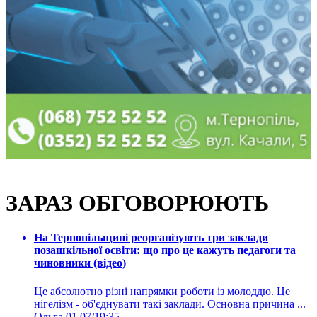
ЗАРАЗ ОБГОВОРЮЮТЬ
На Тернопільщині реорганізують три заклади
позашкільної освіти: що про це кажуть педагоги та
чиновники (відео)
Це абсолютно різні напрямки роботи із молоддю. Це
нігелізм - об'єднувати такі заклади. Основна причина ...
Ольга
01.07/19:35