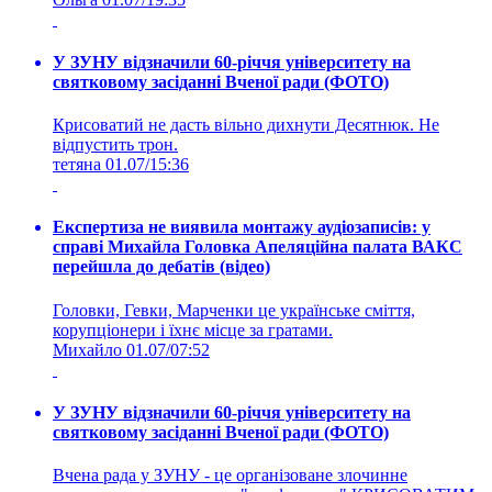
У ЗУНУ відзначили 60-річчя університету на
святковому засіданні Вченої ради (ФОТО)
Крисоватий не дасть вільно дихнути Десятнюк. Не
відпустить трон.
тетяна
01.07/15:36
Експертиза не виявила монтажу аудіозаписів: у
справі Михайла Головка Апеляційна палата ВАКС
перейшла до дебатів (відео)
Головки, Гевки, Марченки це українське сміття,
корупціонери і їхнє місце за гратами.
Михайло
01.07/07:52
У ЗУНУ відзначили 60-річчя університету на
святковому засіданні Вченої ради (ФОТО)
Вчена рада у ЗУНУ - це організоване злочинне