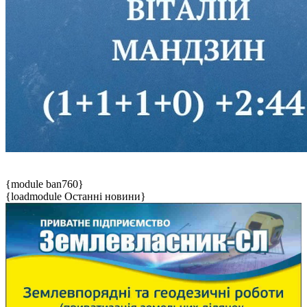
{module ban760}
{loadmodule Останні новини}