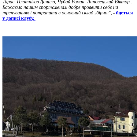
Тарас, Плотніков Данило, Чубай Роман, Липовецький Віктор .
Бажаємо нашим спортсменам добре проявити себе на
тренуваннях і потрапити в основний склад збірної"
,
-
йдеться
у дописі клубу.