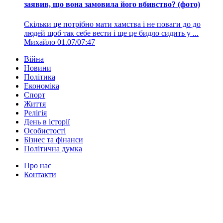
заявив, що вона замовила його вбивство? (фото)
Скільки це потрібно мати хамства і не поваги до до
людей щоб так себе вести і ще це бидло сидить у ...
Михайло
01.07/07:47
Війна
Новини
Політика
Економіка
Спорт
Життя
Релігія
День в історії
Особистості
Бізнес та фінанси
Політична думка
Про нас
Контакти