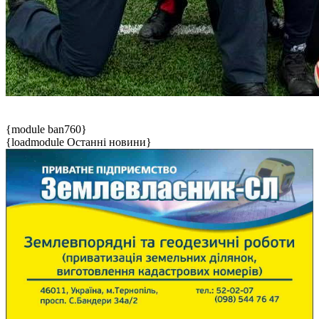
{module ban760}
{loadmodule Останні новини}