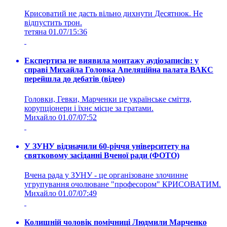
Крисоватий не дасть вільно дихнути Десятнюк. Не
відпустить трон.
тетяна
01.07/15:36
Експертиза не виявила монтажу аудіозаписів: у
справі Михайла Головка Апеляційна палата ВАКС
перейшла до дебатів (відео)
Головки, Гевки, Марченки це українське сміття,
корупціонери і їхнє місце за гратами.
Михайло
01.07/07:52
У ЗУНУ відзначили 60-річчя університету на
святковому засіданні Вченої ради (ФОТО)
Вчена рада у ЗУНУ - це організоване злочинне
угрупування очолюване "професором" КРИСОВАТИМ.
Михайло
01.07/07:49
Колишній чоловік помічниці Людмили Марченко