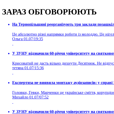
ЗАРАЗ ОБГОВОРЮЮТЬ
На Тернопільщині реорганізують три заклади позашкіль
Це абсолютно різні напрямки роботи із молоддю. Це нігелі
Ольга
01.07/19:35
У ЗУНУ відзначили 60-річчя університету на святково
Крисоватий не дасть вільно дихнути Десятнюк. Не відпус
тетяна
01.07/15:36
Експертиза не виявила монтажу аудіозаписів: у справ
Головки, Гевки, Марченки це українське сміття, корупціоне
Михайло
01.07/07:52
У ЗУНУ відзначили 60-річчя університету на святково