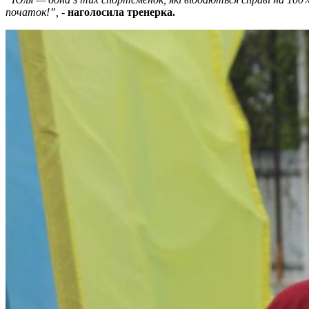
початок!”, -
наголосила тренерка.