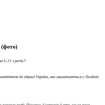
 (фото)
 U-15 з регбі-7.
андидаток до збірної України, яка змагатиметься у Лісабоні
 великого регбі. Пишаюсь її успіхами й вірю, що це лише