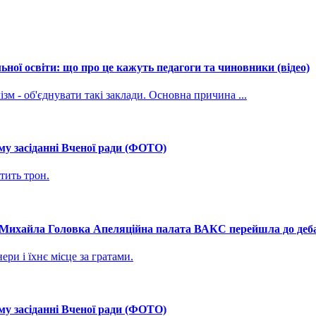
ної освіти: що про це кажуть педагоги та чиновники (відео)
зм - об'єднувати такі заклади. Основна причина ...
му засіданні Вченої ради (ФОТО)
тить трон.
і Михайла Головка Апеляційна палата ВАКС перейшла до дебат
ри і їхнє місце за гратами.
му засіданні Вченої ради (ФОТО)