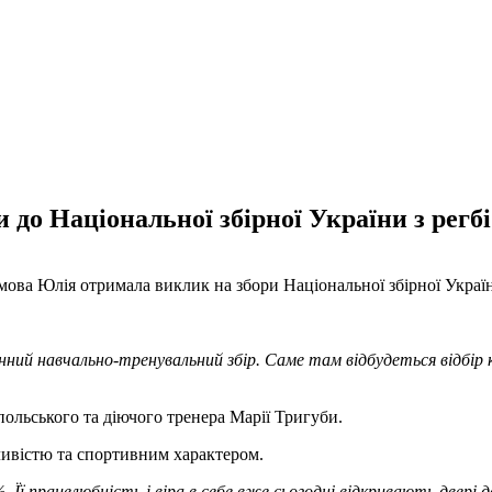
до Національної збірної України з регбі
а Юлія отримала виклик на збори Національної збірної України
ний навчально-тренувальний збір. Саме там відбудеться відбір к
льського та діючого тренера Марії Тригуби.
ливістю та спортивним характером.
Її працелюбність і віра в себе вже сьогодні відкривають двері до