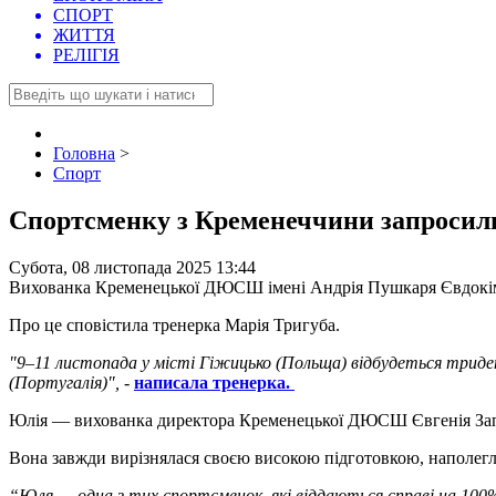
СПОРТ
ЖИТТЯ
РЕЛІГІЯ
Головна
>
Спорт
Спортсменку з Кременеччини запросили 
Субота, 08 листопада 2025 13:44
Вихованка Кременецької ДЮСШ імені Андрія Пушкаря Євдокімов
Про це сповістила тренерка Марія Тригуба.
"9–11 листопада у місті Гіжицько (Польща) відбудеться триден
(Португалія)",
-
написала тренерка.
Юлія — вихованка директора Кременецької ДЮСШ Євгенія Запо
Вона завжди вирізнялася своєю високою підготовкою, наполег
“Юля — одна з тих спортсменок, які віддаються справі на 100%. 