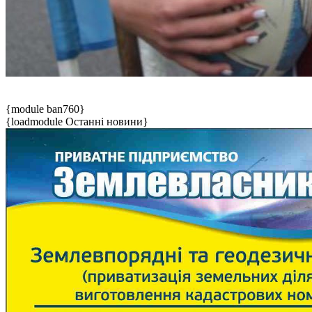
{module ban760}
{loadmodule Останні новини}