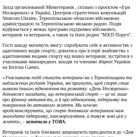
Захід організований Мінветеранів , спільно з проєктом «Ігри
Нескорених» в Україні, Центром стратегічних комунікацій
Stratcom Ukraine, Тернопільською обласною військовою
адміністрацією та Тернопільською міською радою. Подія
відбувається у межах програми підтримки військових,
ветеранів та ветеранок, а також та їхніх родин "МХП Поруч".
Гості заходу матимуть змогу: спробувати себе в активностях з
адаптивних видів спорту; дізнатись про історії знайомства з
адаптивними видами спорту від інших ветеранів; зустрітися з
учасниками міжнародних заходів та членами збірної України
на Invictus Games.
«Учасниками події стануть ветерани/-ки з Тернопільщини та
наближених регіонів України, які прагнуть, щоб спорт став
шляхом їхнього відновлення та розвитку. «День Нескорених»
допоможе нагадати, що ветеранський спорт — це не лише
про фізичну активність, а й про відновлення, підтримку та
повернення до активного життя. Ми хочемо
продемонструвати, що спорт допомагає ветеранам/-кам
знаходити підтримку, взаєморозуміння, а також нові цілі у
житті», -
зазначили у ТОВА.
Ветеранів та їхніх близьких запрошують приєднатися до «Дня