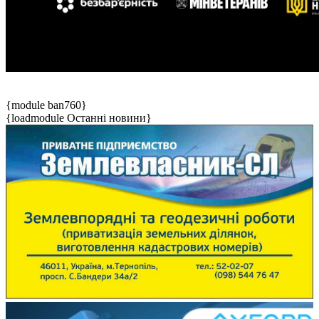
{module ban760}
{loadmodule Останні новини}