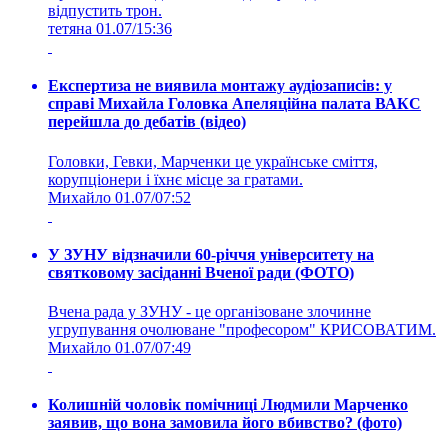
відпустить трон.
тетяна
01.07/15:36
Експертиза не виявила монтажу аудіозаписів: у
справі Михайла Головка Апеляційна палата ВАКС
перейшла до дебатів (відео)
Головки, Гевки, Марченки це українське сміття,
корупціонери і їхнє місце за гратами.
Михайло
01.07/07:52
У ЗУНУ відзначили 60-річчя університету на
святковому засіданні Вченої ради (ФОТО)
Вчена рада у ЗУНУ - це організоване злочинне
угрупування очолюване "професором" КРИСОВАТИМ.
Михайло
01.07/07:49
Колишній чоловік помічниці Людмили Марченко
заявив, що вона замовила його вбивство? (фото)