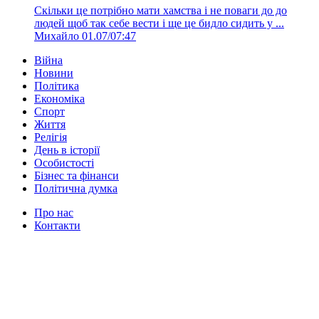
Скільки це потрібно мати хамства і не поваги до до
людей щоб так себе вести і ще це бидло сидить у ...
Михайло
01.07/07:47
Війна
Новини
Політика
Економіка
Спорт
Життя
Релігія
День в історії
Особистості
Бізнес та фінанси
Політична думка
Про нас
Контакти