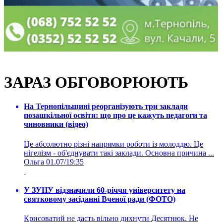
ЗАРАЗ ОБГОВОРЮЮТЬ
На Тернопільщині реорганізують три заклади
позашкільної освіти: що про це кажуть педагоги та
чиновники (відео)
Це абсолютно різні напрямки роботи із молоддю. Це
нігелізм - об'єднувати такі заклади. Основна причина ...
Ольга
01.07/19:35
У ЗУНУ відзначили 60-річчя університету на
святковому засіданні Вченої ради (ФОТО)
Крисоватий не дасть вільно дихнути Десятнюк. Не