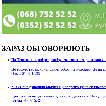
ЗАРАЗ ОБГОВОРЮЮТЬ
На Тернопільщині реорганізують три заклади позашкіль
Це абсолютно різні напрямки роботи із молоддю. Це нігелі
Ольга
01.07/19:35
У ЗУНУ відзначили 60-річчя університету на святково
Крисоватий не дасть вільно дихнути Десятнюк. Не відпус
тетяна
01.07/15:36