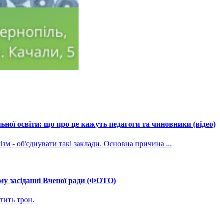
ної освіти: що про це кажуть педагоги та чиновники (відео)
зм - об'єднувати такі заклади. Основна причина ...
му засіданні Вченої ради (ФОТО)
тить трон.