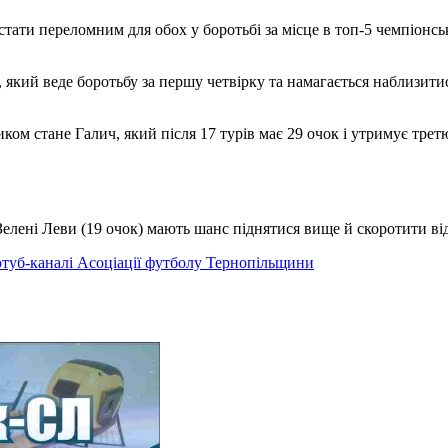
стати переломним для обох у боротьбі за місце в топ-5 чемпіонсь
 який веде боротьбу за першу четвірку та намагається наблизитис
ком стане Галич, який після 17 турів має 29 очок і утримує трет
як Зелені Леви (19 очок) мають шанс піднятися вище й скоротити в
туб-каналі Асоціації футболу Тернопільщини