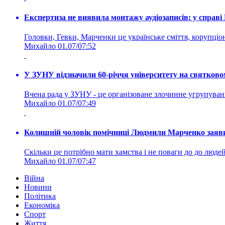
Експертиза не виявила монтажу аудіозаписів: у справ
Головки, Гевки, Марченки це українське сміття, корупціоне
Михайло
01.07/07:52
У ЗУНУ відзначили 60-річчя університету на святково
Вчена рада у ЗУНУ - це організоване злочинне угруп
Михайло
01.07/07:49
Колишній чоловік помічниці Людмили Марченко заявив
Скільки це потрібно мати хамства і не поваги до до людей 
Михайло
01.07/07:47
Війна
Новини
Політика
Економіка
Спорт
Життя