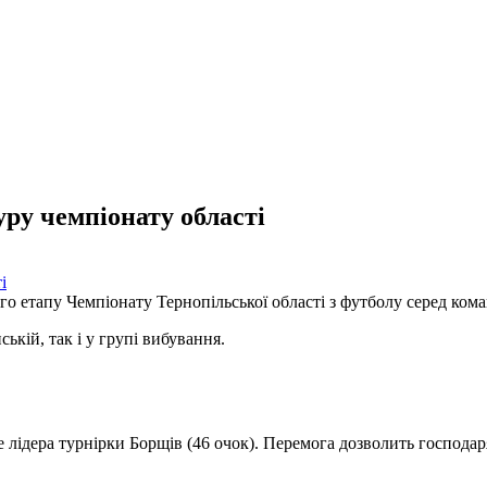
уру чемпіонату області
го етапу Чемпіонату Тернопільської області з футболу серед кома
кій, так і у групі вибування.
лідера турнірки Борщів (46 очок). Перемога дозволить господар