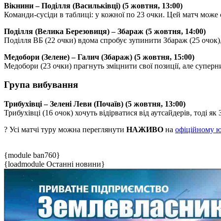
Вікнини – Поділля (Васильківці) (5 жовтня, 13:00)
Команди-сусіди в таблиці: у кожної по 23 очки. Цей матч може 
Поділля (Велика Березовиця) – Збараж (5 жовтня, 14:00)
Поділля ВБ (22 очки) вдома спробує зупинити Збараж (25 очок),
Медобори (Зелене) – Галич (Збараж) (5 жовтня, 15:00)
Медобори (23 очки) прагнуть зміцнити свої позиції, але суперни
Група вибування
Трибухівці – Зелені Леви (Почаїв) (5 жовтня, 13:00)
Трибухівці (16 очок) хочуть відірватися від аутсайдерів, тоді 
? Усі матчі туру можна переглянути
НАЖИВО
на
офіційному ю
{module ban760}
{loadmodule Останні новини}