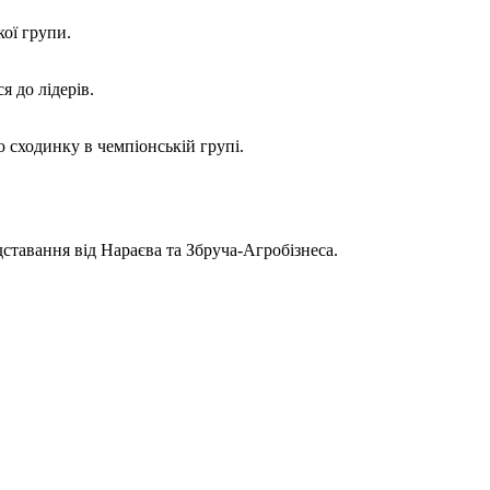
кої групи.
я до лідерів.
ю сходинку в чемпіонській групі.
ідставання від Нараєва та Збруча-Агробізнеса.