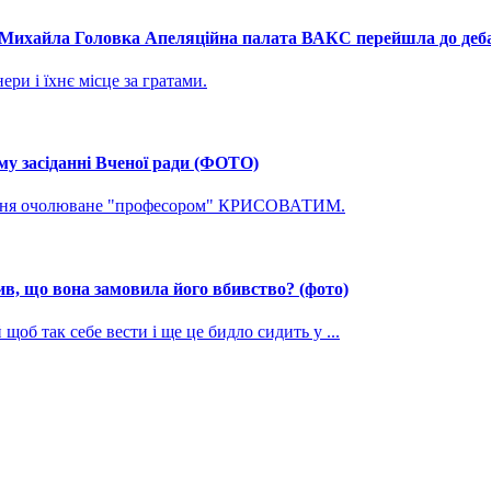
і Михайла Головка Апеляційна палата ВАКС перейшла до дебат
ри і їхнє місце за гратами.
му засіданні Вченої ради (ФОТО)
ування очолюване "професором" КРИСОВАТИМ.
, що вона замовила його вбивство? (фото)
щоб так себе вести і ще це бидло сидить у ...