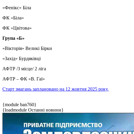
«Фенікс» Біла
ФК «Біла»
ФК «Цвітова»
Група «Б»
«Вікторія» Великі Бірки
«Захід» Бурдяківці
АФТР /3 місце/ 2 ліга
АФТР – ФК «В. Гаї»
Старт змагань заплановано на 12 жовтня 2025 року.
{module ban760}
{loadmodule Останні новини}