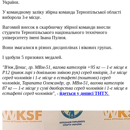
України.
У командному заліку збірна команда Тернопільської області
виборола 3-е місце.
Вагомий внесок в скарбничку збірної команди внесли
студенти Тернопільського національного технічного
університету імені Івана Пулюя.
Вони змагалися в різних дисциплінах і вікових групах.
І здобули 5 призових медалей.
"В'юк Денис, гр. МВм-51, вагова категорія +95 кг — 1-е місце в
Р12 (ривок гирі з довільною зміною рук) серед юніорів, 3-е місце
серед чоловіків і 1-е місце в естафеті (поштовх) серед
чоловіків, Тарапата Олександр, гр. МВм-51, вагова категорія
87 кг — 1-е місце у сумі двоборства серед чоловіків і 1-е місце в
естафеті серед чоловіків",
-
йдеться у дописі ТНТУ.