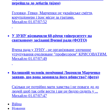
перейшла до дебатів (відео)
Головки, Гевки, Марченки це українське сміття,
корупціонери і їхнє місце за гратами.
Михайло
01.07/07:52
У ЗУНУ відзначили 60-річчя університету на
святковому засіданні Вченої ради (ФОТО)
Вчена рада у ЗУНУ - це організоване злочинне
угрупування очолюване "професором" КРИСОВАТИМ.
Михайло
01.07/07:49
Колишній чоловік помічниці Людмили Марченко
заявив, що вона замовила його вбивство? (фото)
Скільки це потрібно мати хамства і не поваги до до
людей щоб так себе вести і ще це бидло сидить у ...
Михайло
01.07/07:47
Війна
Новини