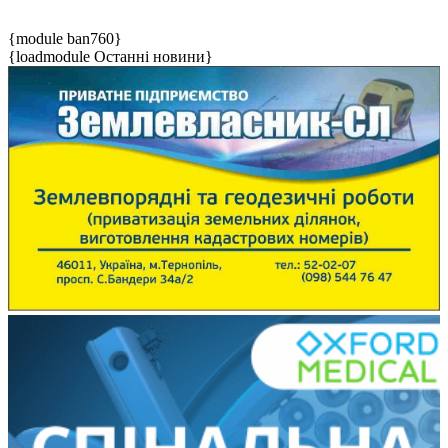
{module ban760}
{loadmodule Останні новини}