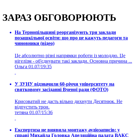
ЗАРАЗ ОБГОВОРЮЮТЬ
На Тернопільщині реорганізують три заклади
позашкільної освіти: що про це кажуть педагоги та
чиновники (відео)
Це абсолютно різні напрямки роботи із молоддю. Це
нігелізм - об'єднувати такі заклади. Основна причина ...
Ольга
01.07/19:35
У ЗУНУ відзначили 60-річчя університету на
святковому засіданні Вченої ради (ФОТО)
Крисоватий не дасть вільно дихнути Десятнюк. Не
відпустить трон.
тетяна
01.07/15:36
Експертиза не виявила монтажу аудіозаписів: у
справі Михайла Головка Апеляційна палата ВАКС