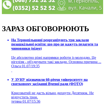
ЗАРАЗ ОБГОВОРЮЮТЬ
На Тернопільщині реорганізують три заклади
позашкільної освіти: що про це кажуть педагоги та
чиновники (відео)
Це абсолютно різні напрямки роботи із молоддю. Це
нігелізм - об'єднувати такі заклади. Основна причина ...
Ольга
01.07/19:35
У ЗУНУ відзначили 60-річчя університету на
святковому засіданні Вченої ради (ФОТО)
Крисоватий не дасть вільно дихнути Десятнюк. Не
відпустить трон.
тетяна
01.07/15:36