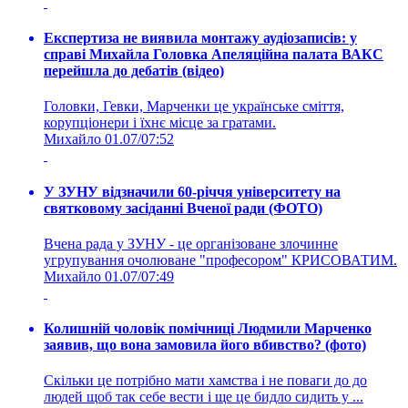
Експертиза не виявила монтажу аудіозаписів: у
справі Михайла Головка Апеляційна палата ВАКС
перейшла до дебатів (відео)
Головки, Гевки, Марченки це українське сміття,
корупціонери і їхнє місце за гратами.
Михайло
01.07/07:52
У ЗУНУ відзначили 60-річчя університету на
святковому засіданні Вченої ради (ФОТО)
Вчена рада у ЗУНУ - це організоване злочинне
угрупування очолюване "професором" КРИСОВАТИМ.
Михайло
01.07/07:49
Колишній чоловік помічниці Людмили Марченко
заявив, що вона замовила його вбивство? (фото)
Скільки це потрібно мати хамства і не поваги до до
людей щоб так себе вести і ще це бидло сидить у ...