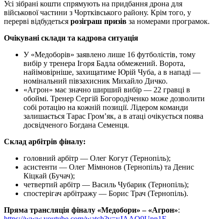
Усі зібрані кошти спрямують на придбання дрона для
військової частини з Чортківського району. Крім того, у
перерві відбудеться
розіграш призів
за номерами програмок.
Очікувані склади та кадрова ситуація
У «Медоборів» заявлено лише 16 футболістів, тому
вибір у тренера Ігоря Бадла обмежений. Ворота,
найімовірніше, захищатиме Юрій Чуба, а в нападі —
номінальний півзахисник Михайло Дичко.
«Агрон» має значно ширший вибір — 22 гравці в
обоймі. Тренер Сергій Богородіченко може дозволити
собі ротацію на кожній позиції. Лідером команди
залишається Тарас Гром’як, а в атаці очікується поява
досвідченого Богдана Семенця.
Склад арбітрів фіналу:
головний арбітр — Олег Когут (Тернопіль);
асистенти — Олег Мімнонов (Тернопіль) та Денис
Кіцкай (Бучач);
четвертий арбітр — Василь Чубарик (Тернопіль);
спостерігач арбітражу — Борис Трач (Тернопіль).
Пряма трансляція фіналу «Медобори» – «Агрон»
:
https://www.youtube.com/watch?v=yJAAO9Upn1E