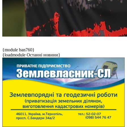
{module ban760}
{loadmodule Останні новини}