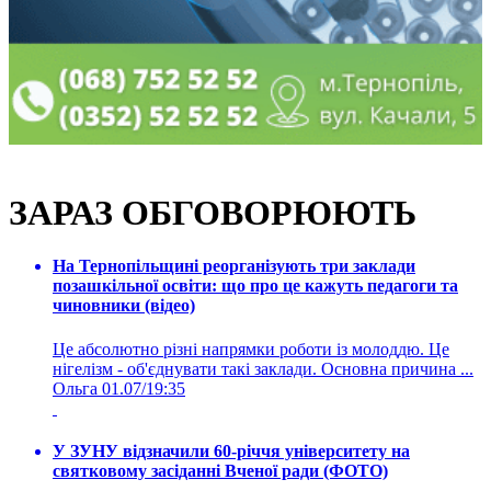
ЗАРАЗ ОБГОВОРЮЮТЬ
На Тернопільщині реорганізують три заклади
позашкільної освіти: що про це кажуть педагоги та
чиновники (відео)
Це абсолютно різні напрямки роботи із молоддю. Це
нігелізм - об'єднувати такі заклади. Основна причина ...
Ольга
01.07/19:35
У ЗУНУ відзначили 60-річчя університету на
святковому засіданні Вченої ради (ФОТО)