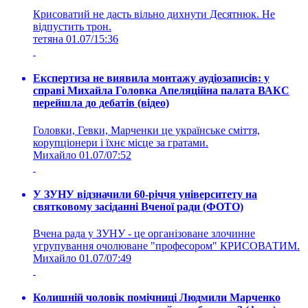
Крисоватий не дасть вільно дихнути Десятнюк. Не
відпустить трон.
тетяна
01.07/15:36
Експертиза не виявила монтажу аудіозаписів: у
справі Михайла Головка Апеляційна палата ВАКС
перейшла до дебатів (відео)
Головки, Гевки, Марченки це українське сміття,
корупціонери і їхнє місце за гратами.
Михайло
01.07/07:52
У ЗУНУ відзначили 60-річчя університету на
святковому засіданні Вченої ради (ФОТО)
Вчена рада у ЗУНУ - це організоване злочинне
угрупування очолюване "професором" КРИСОВАТИМ.
Михайло
01.07/07:49
Колишній чоловік помічниці Людмили Марченко