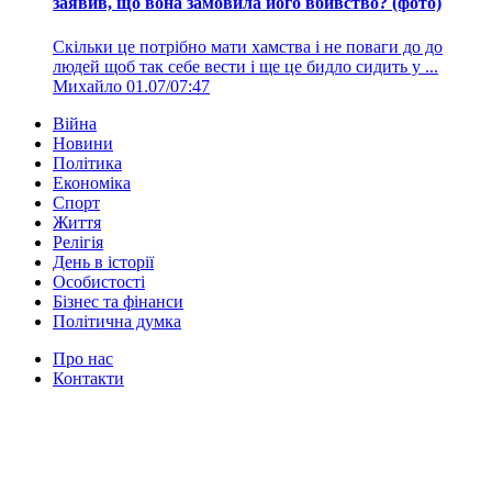
заявив, що вона замовила його вбивство? (фото)
Скільки це потрібно мати хамства і не поваги до до
людей щоб так себе вести і ще це бидло сидить у ...
Михайло
01.07/07:47
Війна
Новини
Політика
Економіка
Спорт
Життя
Релігія
День в історії
Особистості
Бізнес та фінанси
Політична думка
Про нас
Контакти