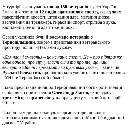
У турнірі взяли участь
понад 150 ветеранів
з усієї України.
Змагання охопили
12 видів адаптивного спорту,
серед яких
паверліфтинг, кросфіт, штовхання ядра, метання диска,
веслування на тренажері, гирьовий спорт, стрільба з лука,
настільний теніс та адаптивний бокс.
Серед учасників були й
восьмеро ветеранів з
Тернопільщини,
зокрема представники ветеранського
простору поліції «Незламні духом».
«Для нас ці змагання – це не лише спорт. Це – про підтримку
одне одного, про віру у власні сили та про те, що наші
ветерани здатні перемагати за будь-яких умов»,
– зазначив
Руслан Пелехатий,
провідний консультант з питань ветеранів
ГУНП в Тернопільській області.
Гідно представив поліцію Тернопільщини боєць роти поліції
особливого призначення
Олександр Лагно
, який здобув
третє місце з армреслінгу
на праву руку у ваговій категорії
90+ кг.
Подібні заходи, наголошують організатори, доводять:
ветерани залишаються прикладом сили, стійкості й відданості
для всієї України.