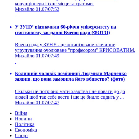
корупціонери і їхнє місце за гратами.
Михайло
01.07/07:52
У ЗУНУ відзначили 60-річчя університету на
святковому засіданні Вченої ради (ФОТО)
Вчена рада у ЗУНУ - це організоване злочинне
угрупування очолюване "професором" КРИСОВАТИМ.
Михайло
01.07/07:49
Колишній чоловік помічниці Людмили Марченко
заявив, що вона замовила його вбивство? (фото)
Скільки це потрібно мати хамства і не поваги до до
людей щоб так себе вести і ще це бидло сидить у ...
Михайло
01.07/07:47
Війна
Новини
Політика
Економіка
Спорт