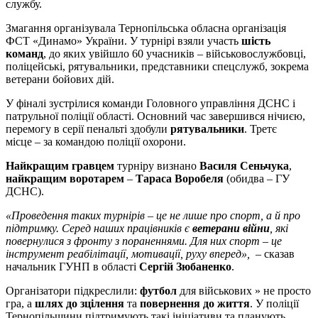
службу.
Змагання організувала Тернопільська обласна організація
ФСТ «Динамо» України. У турнірі взяли участь
шість
команд
, до яких увійшло 60 учасників – військовослужбовці,
поліцейські, рятувальники, представники спецслужб, зокрема
ветерани бойових дій.
У фіналі зустрілися команди Головного управління ДСНС і
патрульної поліції області. Основний час завершився нічиєю,
перемогу в серії пенальті здобули
рятувальники
. Третє
місце – за командою поліції охорони.
Найкращим гравцем
турніру визнано
Василя Сеньчука
,
найкращим воротарем
–
Тараса Воробеля
(обидва – ГУ
ДСНС).
«Проведення таких турнірів – це не лише про спорт, а й про
підтримку. Серед наших працівників є
ветерани війни
, які
повернулися з фронту з пораненнями. Для них спорт – це
інструмент реабілітації, мотивації, руху вперед»,
– сказав
начальник ГУНП в області
Сергій Зюбаненко
.
Організатори підкреслили:
футбол
для військових » не просто
гра, а
шлях до зцілення
та
повернення до життя
. У поліції
Тернопільщини підтримують такі ініціативи та планують