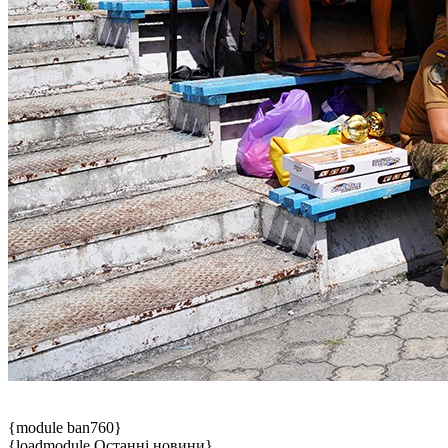
{module ban760}
{loadmodule Останні новини}