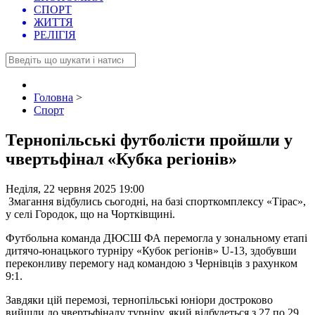
СПОРТ
ЖИТТЯ
РЕЛІГІЯ
Головна
>
Спорт
Тернопільські футболісти пройшли у
чвертьфінал «Кубка регіонів»
Неділя, 22 червня 2025 19:00
Змагання відбулись сьогодні, на базі спорткомплексу «Тірас»,
у селі Городок, що на Чортківщині.
Футбольна команда ДЮСШ ФА перемогла у зональному етапі
дитячо-юнацького турніру «Кубок регіонів» U-13, здобувши
переконливу перемогу над командою з Чернівців з рахунком
9:1.
Завдяки цій перемозі, тернопільські юніори достроково
вийшли до чвертьфіналу турніру, який відбудеться з 27 по 29