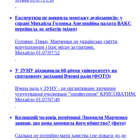
Експертиза не виявила монтажу аудіозаписів: у
справі Михайла Головка Апеляційна палата ВАКС
перейшла до дебатів (відео)
Головки, Гевки, Марченки це українське сміття,
корупціонери і їхнє місце за гратами.
Михайло
01.07/07:52
У ЗУНУ відзначили 60-річчя університету на
святковому засіданні Вченої ради (ФОТО)
Вчена рада у ЗУНУ - це організоване злочинне
угрупування очолюване "професором" КРИСОВАТИМ.
Михайло
01.07/07:49
Колишній чоловік помічниці Людмили Марченко
заявив, що вона замовила його вбивство? (фото)
Скільки це потрібно мати хамства і не поваги до до