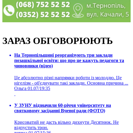
ЗАРАЗ ОБГОВОРЮЮТЬ
На Тернопільщині реорганізують три заклади
позашкільної освіти: що про це кажуть педагоги та
чиновники (відео)
Це абсолютно різні напрямки роботи із молоддю. Це
нігелізм - об'єднувати такі заклади. Основна причина ...
Ольга
01.07/19:35
У ЗУНУ відзначили 60-річчя університету на
святковому засіданні Вченої ради (ФОТО)
Крисоватий не дасть вільно дихнути Десятнюк. Не
відпустить трон.
тетяна
01.07/15:36