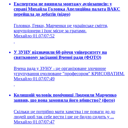
Експертиза не виявила монтажу аудіозаписів: у
справі Михайла Головка Апеляційна палата ВАКС
перейшла до дебатів (відео)
Головки, Гевки, Марченки це українське сміття,
корупціонери і їхнє місце за гратами.
Михайло
01.07/07:52
У ЗУНУ відзначили 60-річчя університету на
святковому засіданні Вченої ради (ФОТО)
Вчена рада у ЗУНУ - це організоване злочинне
угрупування очолюване "професором" КРИСОВАТИМ.
Михайло
01.07/07:49
Колишній чоловік помічниці Людмили Марченко
заявив, що вона замовила його вбивство? (фото)
Скільки це потрібно мати хамства і не поваги до до
людей щоб так себе вести і ще це бидло сидить у ...
Михайло
01.07/07:47