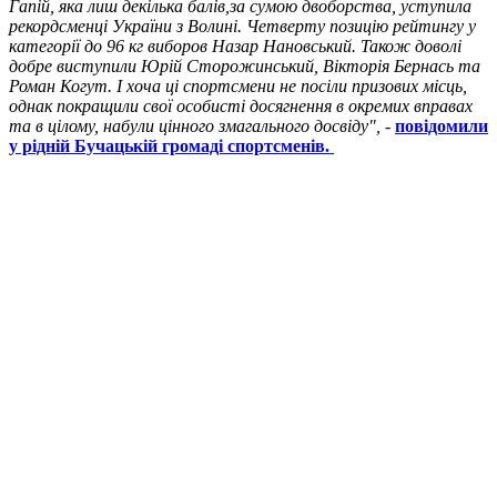
Гапій, яка лиш декілька балів,за сумою двоборства, уступила
рекордсменці України з Волині. Четверту позицію рейтингу у
категорії до 96 кг виборов Назар Нановський. Також доволі
добре виступили Юрій Сторожинський, Вікторія Бернась та
Роман Когут. І хоча ці спортсмени не посіли призових місць,
однак покращили свої особисті досягнення в окремих вправах
та в цілому, набули цінного змагального досвіду",
-
повідомили
у рідній Бучацькій громаді спортсменів.