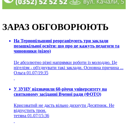
ЗАРАЗ ОБГОВОРЮЮТЬ
На Тернопільщині реорганізують три заклади
позашкільної освіти: що про це кажуть педагоги та
чиновники (відео)
Це абсолютно різні напрямки роботи із молоддю. Це
нігелізм - об'єднувати такі заклади. Основна причина ...
Ольга
01.07/19:35
У ЗУНУ відзначили 60-річчя університету на
святковому засіданні Вченої ради (ФОТО)
Крисоватий не дасть вільно дихнути Десятнюк. Не
відпустить трон.
тетяна
01.07/15:36