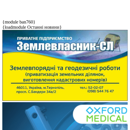
{module ban760}
{loadmodule Останні новини}