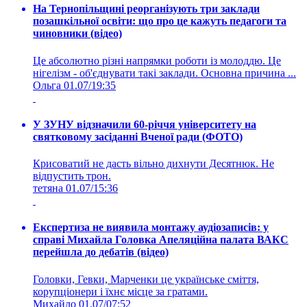
На Тернопільщині реорганізують три заклади
позашкільної освіти: що про це кажуть педагоги та
чиновники (відео)
Це абсолютно різні напрямки роботи із молоддю. Це
нігелізм - об'єднувати такі заклади. Основна причина ...
Ольга
01.07/19:35
У ЗУНУ відзначили 60-річчя університету на
святковому засіданні Вченої ради (ФОТО)
Крисоватий не дасть вільно дихнути Десятнюк. Не
відпустить трон.
тетяна
01.07/15:36
Експертиза не виявила монтажу аудіозаписів: у
справі Михайла Головка Апеляційна палата ВАКС
перейшла до дебатів (відео)
Головки, Гевки, Марченки це українське сміття,
корупціонери і їхнє місце за гратами.
Михайло
01.07/07:52