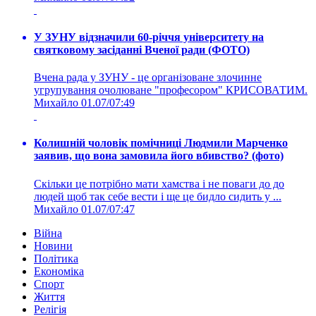
У ЗУНУ відзначили 60-річчя університету на
святковому засіданні Вченої ради (ФОТО)
Вчена рада у ЗУНУ - це організоване злочинне
угрупування очолюване "професором" КРИСОВАТИМ.
Михайло
01.07/07:49
Колишній чоловік помічниці Людмили Марченко
заявив, що вона замовила його вбивство? (фото)
Скільки це потрібно мати хамства і не поваги до до
людей щоб так себе вести і ще це бидло сидить у ...
Михайло
01.07/07:47
Війна
Новини
Політика
Економіка
Спорт
Життя
Релігія