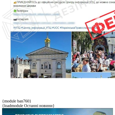
{module ban760}
{loadmodule Останні новини}