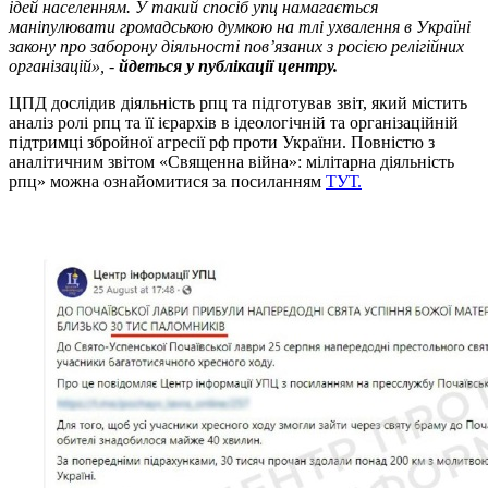
ідей населенням. У такий спосіб упц намагається
маніпулювати громадською думкою на тлі ухвалення в Україні
закону про заборону діяльності пов’язаних з росією релігійних
організацій», -
йдеться у публікації центру.
ЦПД дослідив діяльність рпц та підготував звіт, який містить
аналіз ролі рпц та її ієрархів в ідеологічній та організаційній
підтримці збройної агресії рф проти України. Повністю з
аналітичним звітом «Священна війна»: мілітарна діяльність
рпц» можна ознайомитися за посиланням
ТУТ.