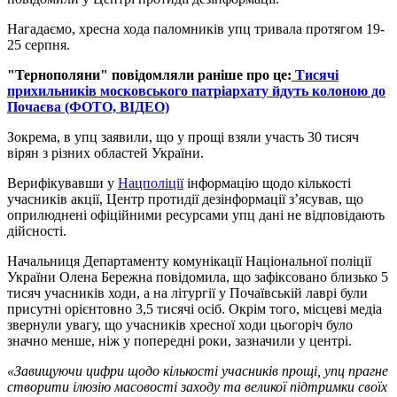
Нагадаємо, хресна хода паломників упц тривала протягом 19-
25 серпня.
"Тернополяни" повідомляли раніше про це:
Тисячі
прихильників московського патріархату йдуть колоною до
Почаєва (ФОТО, ВІДЕО)
Зокрема, в упц заявили, що у прощі взяли участь 30 тисяч
вірян з різних областей України.
Верифікувавши у
Нацполіції
інформацію щодо кількості
учасників акції, Центр протидії дезінформації з’ясував, що
оприлюднені офіційними ресурсами упц дані не відповідають
дійсності.
Начальниця Департаменту комунікації Національної поліції
України Олена Бережна повідомила, що зафіксовано близько 5
тисяч учасників ходи, а на літургії у Почаївській лаврі були
присутні орієнтовно 3,5 тисячі осіб. Окрім того, місцеві медіа
звернули увагу, що учасників хресної ходи цьогоріч було
значно менше, ніж у попередні роки, зазначили у центрі.
«Завищуючи цифри щодо кількості учасників прощі, упц прагне
створити ілюзію масовості заходу та великої підтримки своїх