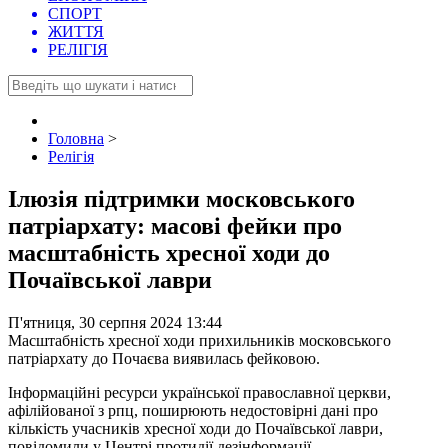
СПОРТ
ЖИТТЯ
РЕЛІГІЯ
Головна
>
Релігія
Ілюзія підтримки московського
патріархату: масові фейки про
масштабність хресної ходи до
Почаївської лаври
П'ятниця, 30 серпня 2024 13:44
Масштабність хресної ходи прихильників московського
патріархату до Почаєва виявилась фейковою.
Інформаційні ресурси української православної церкви,
афілійованої з рпц, поширюють недостовірні дані про
кількість учасників хресної ходи до Почаївської лаври,
повідомили у Центрі протидії дезінформації.