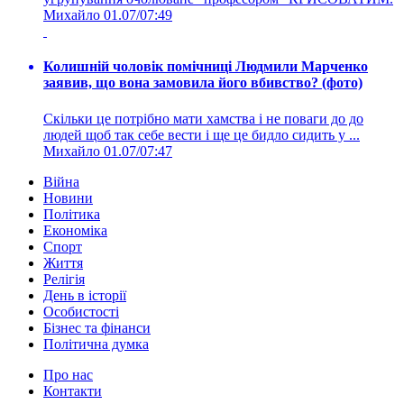
Михайло
01.07/07:49
Колишній чоловік помічниці Людмили Марченко
заявив, що вона замовила його вбивство? (фото)
Скільки це потрібно мати хамства і не поваги до до
людей щоб так себе вести і ще це бидло сидить у ...
Михайло
01.07/07:47
Війна
Новини
Політика
Економіка
Спорт
Життя
Релігія
День в історії
Особистості
Бізнес та фінанси
Політична думка
Про нас
Контакти