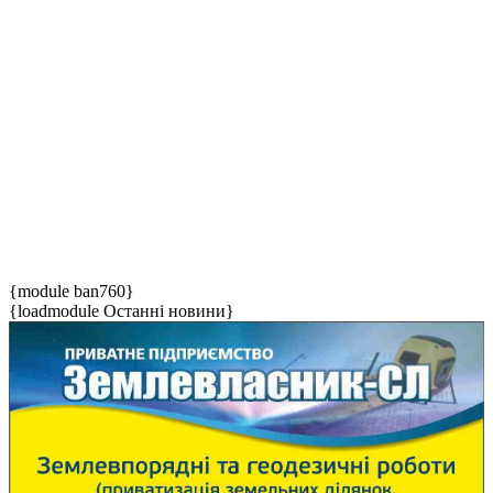
{module ban760}
{loadmodule Останні новини}