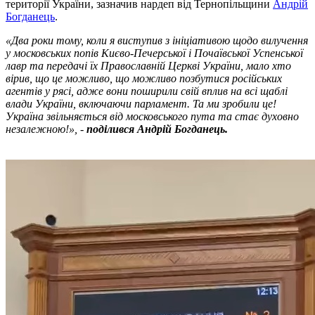
території України, зазначив нардеп від Тернопільщини
Андрій
Богданець
.
«Два роки тому, коли я виступив з ініціативою щодо вилучення
у московських попів Києво-Печерської і Почаївської Успенської
лавр та передачі їх Православній Церкві України, мало хто
вірив, що це можливо, що можливо позбутися російських
агентів у рясі, адже вони поширили свій вплив на всі щаблі
влади України, включаючи парламент. Та ми зробили це!
Україна звільняється від московського пута та стає духовно
незалежною!», -
поділився Андрій Богданець.