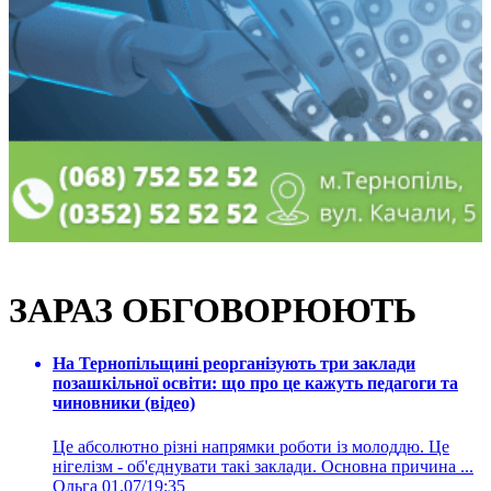
ЗАРАЗ ОБГОВОРЮЮТЬ
На Тернопільщині реорганізують три заклади
позашкільної освіти: що про це кажуть педагоги та
чиновники (відео)
Це абсолютно різні напрямки роботи із молоддю. Це
нігелізм - об'єднувати такі заклади. Основна причина ...
Ольга
01.07/19:35