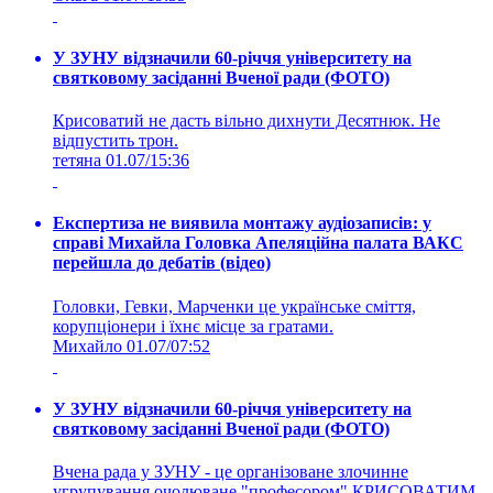
У ЗУНУ відзначили 60-річчя університету на
святковому засіданні Вченої ради (ФОТО)
Крисоватий не дасть вільно дихнути Десятнюк. Не
відпустить трон.
тетяна
01.07/15:36
Експертиза не виявила монтажу аудіозаписів: у
справі Михайла Головка Апеляційна палата ВАКС
перейшла до дебатів (відео)
Головки, Гевки, Марченки це українське сміття,
корупціонери і їхнє місце за гратами.
Михайло
01.07/07:52
У ЗУНУ відзначили 60-річчя університету на
святковому засіданні Вченої ради (ФОТО)
Вчена рада у ЗУНУ - це організоване злочинне
угрупування очолюване "професором" КРИСОВАТИМ.