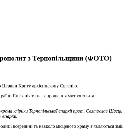
митрополит з Тернопільщини (ФОТО)
ю Церкви Криту архієпископу Євгенію.
України Епіфанія та на запрошення митрополита
зокрема клірики Тернопільської єпархії прот. Святослав Швець
 єпархії.
диці всередині та навколо місцевого храму з’являються змії.