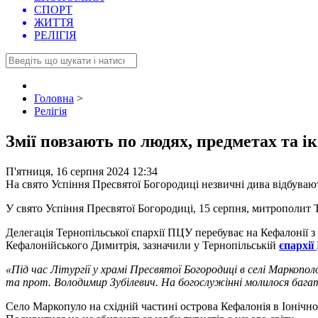
СПОРТ
ЖИТТЯ
РЕЛІГІЯ
Головна
>
Релігія
Змії повзають по людях, предметах та 
П'ятниця, 16 серпня 2024 12:34
На свято Успіння Пресвятої Богородиці незвичні дива відбувають
У свято Успіння Пресвятої Богородиці, 15 серпня, митрополит
Делегація Тернопільської єпархії ПЦУ перебуває на Кефалонії 
Кефалонійського Димитрія, зазначили у Тернопільській
єпархії
«Під час Літургії у храмі Пресвятої Богородиці в селі Маркопол
та прот. Володимир Зубілевич. На богослужінні молилося багато
Село Маркопуло на східній частині острова Кефалонія в Іонічно