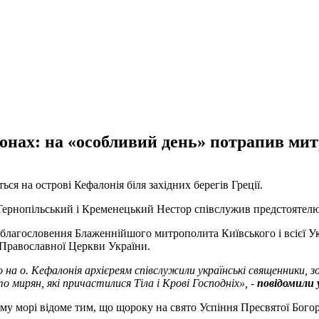
іконах: на «особливий день» потрапив 
ся на острові Кефалонія біля західних берегів Греції.
 Тернопільський і Кременецький Нестор співслужив предстоятел
з благословення Блаженнійшого митрополита Київського і всієї 
Православної Церкви України.
о на о. Кефалонія архієреям співслужили українські священники, 
 мирян, які причастилися Тіла і Крові Господніх», -
повідомили у
му морі відоме тим, що щороку на свято Успіння Пресвятої Богоро