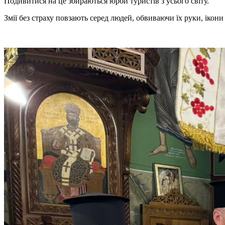
Подивитися на це збираються юрби туристів з усього світу.
Змії без страху повзають серед людей, обвиваючи їх руки, ікон