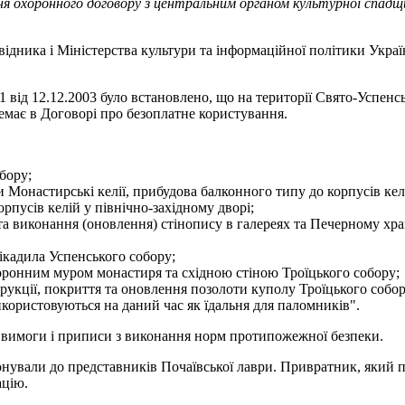
ння охоронного договору з центральним органом культурної спадщ
повідника і Міністерства культури та інформаційної політики Укр
 від 12.12.2003 було встановлено, що на території Свято-Успенсь
емає в Договорі про безоплатне користування.
бору;
 Монастирські келії, прибудова балконного типу до корпусів кел
орпусів келій у північно-західному дворі;
та виконання (оновлення) стінопису в галереях та Печерному хр
нікадила Успенського собору;
боронним муром монастиря та східною стіною Троїцького собору;
трукції, покриття та оновлення позолоти куполу Троїцького собор
користовуються на даний час як їдальня для паломників".
рує вимоги і приписи з виконання норм протипожежної безпеки.
онували до представників Почаївської лаври. Привратник, який п
ацію.