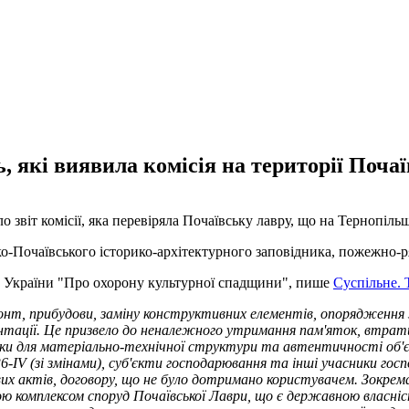
які виявила комісія на території Почаї
 звіт комісії, яка перевіряла Почаївську лавру, що на Тернопіль
о-Почаївського історико-архітектурного заповідника, пожежно-р
у України "Про охорону культурної спадщини", пише
Суспільне. 
онт, прибудови, заміну конструктивних елементів, опорядження 
ментації. Це призвело до неналежного утримання пам'яток, втра
ки для матеріально-технічної структури та автентичності об'є
6-IV (зі змінами), суб'єкти господарювання та інші учасники гос
вих актів, договору, що не було дотримано користувачем. Зокрем
 комплексом споруд Почаївської Лаври, що є державною власніс