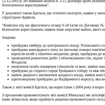
12.12.2003 р. Не виконано вимоги п. 3.11 Договору щодо укладе
безоплатного користування".
У документі також йдеться, що технічні паспорти, наявні у за
структурою будівель.
"Комісією під час фактичного огляду 6 об’єктів по Договору № 1
безоплатне користування, наявне інше нерухоме майно, якого н
Зокрема:
прибудова тамбуру до центрального входу Успенського со
прибудова мансардного типу на третьому поверсі пам'ятки
корпусів келій у північно-західному дворі, прибудова до к
проведення ремонтних робіт з обличкування стін, підлог 
Феодосія;
оновлення та/або очищення стінописів та ікон, заміни па
прибудова до східного торця Троїцького собору та між о
заміни дверного заповнення західного входу, заміни конс
одноповерхова прибудова до Надбрамного корпусу, яка ви
Також у звіті комісії йдеться, що користувач з 2004 року ігно
З проханням прокоментувати звіт комісії Мінкульту ми зателеф
нами зв'яжуться, якщо приймуть рішення прокоментувати ситу