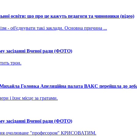
ної освіти: що про це кажуть педагоги та чиновники (відео)
зм - об'єднувати такі заклади. Основна причина ...
му засіданні Вченої ради (ФОТО)
тить трон.
і Михайла Головка Апеляційна палата ВАКС перейшла до дебат
ри і їхнє місце за гратами.
му засіданні Вченої ради (ФОТО)
ування очолюване "професором" КРИСОВАТИМ.