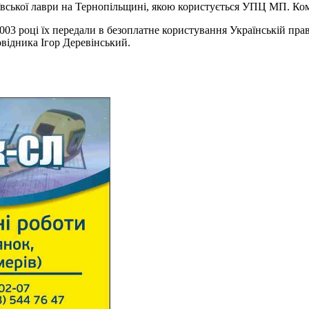
ївської лаври на Тернопільщині, якою користується УПЦ МП. Комі
003 році їх передали в безоплатне користування Українській пра
овідника Ігор Деревінський.