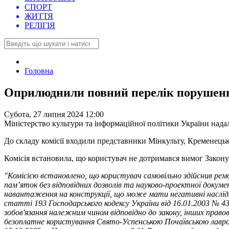
СПОРТ
ЖИТТЯ
РЕЛІГІЯ
Головна
Оприлюднили повний перелік порушень, 
Субота, 27 липня 2024 12:00
Міністерство культури та інформаційної політики України надало
До складу комісії входили представники Мінкульту, Кременецьк
Комісія встановила, що користувач не дотримався вимог Закон
"Комісією встановлено, що користувач самовільно здійснив рем
пам’яток без відповідних дозволів та науково-проектної доку
навантаження на конструкції, що може мати негативні наслід
статті 193 Господарського кодексу України від 16.01.2003 № 43
зобов'язання належним чином відповідно до закону, інших право
безоплатне користування Свято-Успенською Почаївською лаврою