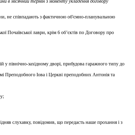
ини в місячний термін з моменту укладення договору
аїни, не співпадають з фактичною об'ємно-планувальною
кої Почаївської лаври, крім 6 об’єктів по Договору про
ій у північно-західному дворі, прибудова гаражного типу до
амі Преподобного Іoвa i Церкві преподобних Антонія та
у;
ідняв слухавку, повідомив, що передасть наше прохання і з