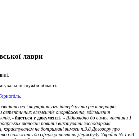
вської лаври
щині.
ятувальної служби області.
Тернопіль.
зовнішнього і внутрішнього інтер'єру та реставрацію
ти автентичних елементів опорядження, збільшення
ктів,
-
йдеться у документі. -
Відповідно до вимог частини 1
подарських відносин повинні виконувати господарські
а, користувачем не дотримані вимоги п.3.8 Договору про
тю і належать до сфери управління Держбуду України № 1 від