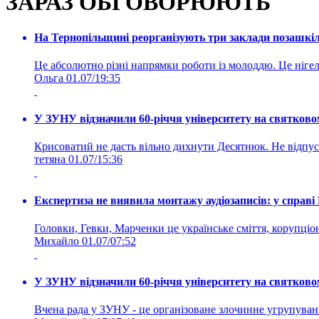
ЗАРАЗ ОБГОВОРЮЮТЬ
На Тернопільщині реорганізують три заклади позашкіль
Це абсолютно різні напрямки роботи із молоддю. Це нігелі
Ольга
01.07/19:35
У ЗУНУ відзначили 60-річчя університету на святково
Крисоватий не дасть вільно дихнути Десятнюк. Не відпус
тетяна
01.07/15:36
Експертиза не виявила монтажу аудіозаписів: у справ
Головки, Гевки, Марченки це українське сміття, корупціоне
Михайло
01.07/07:52
У ЗУНУ відзначили 60-річчя університету на святково
Вчена рада у ЗУНУ - це організоване злочинне угруп