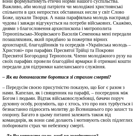
вони формуватимуть етичні норми нашого суспільства.
Важливо, аби молоді патріоти чи молодіжні християнські
спільноти в цих непростих обставинах несли у світ Слово
Боже, шукали Творця. А наша парафіяльна молодь насправді
чудова і завжди відгукується на потреби військових. Скажімо,
днями з благословення архиєпископа і митрополита
Тернопільсько-Зборівського Василія Семенюка мені передали
позашляховик, який придбано за пожертви вірних
архиєпархії, благодійників та осередків «Українська молодь –
Христові» при парафіях Пресвятої Трійці та Покрови
Пресвятої Богородиці Тернополя. Члени молодіжного руху на
своїх парафіях провели благодійні ярмарки й отримані кошти
передали для підтримки капеланського служіння.
– Як ви допомагаєте боротися зі страхом смерті?
– Передусім своєю присутністю показую, що Бог є разом з
нами. Капелан, як і священник на парафії, – посередник між
Богом і людьми. Відтак військовослужбовці, бачачи поруч
духовну особу, розуміють, що є хтось, хто про них турбується і
безнастанно підносить молитву до Всевишнього про захист та
охорону. Багато в цьому питанні залежить також від
командирів, як вони самі долають і мотивують своїх підлеглих
поборювати страх чи небезпеку смерті.
– Де Ви черпаєте сили, щоб не зневіритися?