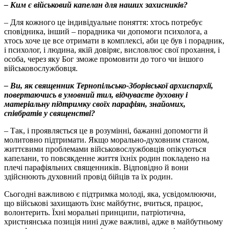
– Ким є військовий капелан для наших захисників?
– Для кожного це індивідуальне поняття: хтось потребує
сповідника, інший – порадника чи допомоги психолога, а
хтось хоче це все отримати в комплексі, аби це був і порадник,
і психолог, і людина, якій довіряє, висловлює свої прохання, і
особа, через яку Бог зможе промовити до того чи іншого
військовослужбовця.
– Ви, як священник Тернопільсько-Зборівської архиєпархії,
повертаючись в умовний тил, відчуваєте духовну і
матеріальну підтримку своїх парафіян, знайомих,
співбратів у священстві?
– Так, і проявляється це в розумінні, бажанні допомогти й
молитовно підтримати. Якщо морально-духовним станом,
життєвими проблемами військовослужбовців опікуються
капелани, то повсякденне життя їхніх родин покладено на
плечі парафіяльних священників. Відповідно й вони
здійснюють духовний провід бійців та їх родин.
Сьогодні важливою є підтримка молоді, яка, усвідомлюючи,
що військові захищають їхнє майбутнє, вчиться, працює,
волонтерить. Їхні моральні принципи, патріотична,
християнська позиція нині дуже важливі, адже в майбутньому