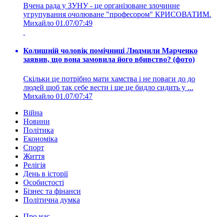
Вчена рада у ЗУНУ - це організоване злочинне
угрупування очолюване "професором" КРИСОВАТИМ.
Михайло
01.07/07:49
Колишній чоловік помічниці Людмили Марченко
заявив, що вона замовила його вбивство? (фото)
Скільки це потрібно мати хамства і не поваги до до
людей щоб так себе вести і ще це бидло сидить у ...
Михайло
01.07/07:47
Війна
Новини
Політика
Економіка
Спорт
Життя
Релігія
День в історії
Особистості
Бізнес та фінанси
Політична думка
Про нас