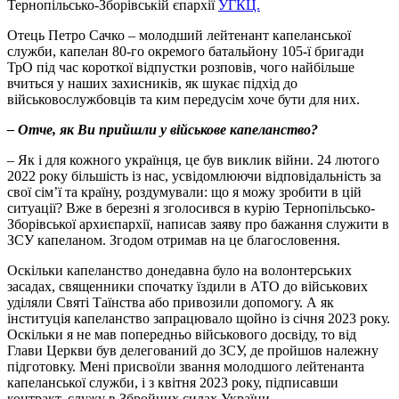
Тернопільсько-Зборівській єпархії
УГКЦ.
Отець Петро Сачко – молодший лейтенант капеланської
служби, капелан 80-го окремого батальйону 105-ї бригади
ТрО під час короткої відпустки розповів, чого найбільше
вчиться у наших захисників, як шукає підхід до
військовослужбовців та ким передусім хоче бути для них.
– Отче, як Ви прийшли у військове капеланство?
– Як і для кожного українця, це був виклик війни. 24 лютого
2022 року більшість із нас, усвідомлюючи відповідальність за
свої сім’ї та країну, роздумували: що я можу зробити в цій
ситуації? Вже в березні я зголосився в курію Тернопільсько-
Зборівської архиєпархії, написав заяву про бажання служити в
ЗСУ капеланом. Згодом отримав на це благословення.
Оскільки капеланство донедавна було на волонтерських
засадах, священники спочатку їздили в АТО до військових
уділяли Святі Таїнства або привозили допомогу. А як
інституція капеланство запрацювало щойно із січня 2023 року.
Оскільки я не мав попередньо військового досвіду, то від
Глави Церкви був делегований до ЗСУ, де пройшов належну
підготовку. Мені присвоїли звання молодшого лейтенанта
капеланської служби, і з квітня 2023 року, підписавши
контракт, служу в Збройних силах України.