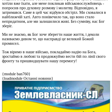
хотіли вже їхати, але мене покликав військовослужбовець -
попросив про духовну розмову і молитву. Відповідно, я
затримався. Саме в цей час відбувся обстріл. Ми сховалися в
найближчій хаті. Авто понівечило так, що воно стало
непридатним, але ми залишилися живі. Без сумніву, нас Бог
зберіг.
Ми не знаємо, як Бог хоче зберегти наше життя, і деколи
називаємо дивом те, що насправді це великий Божий
промисел.
Тож віримо в наше військо, покладаймо надію на Бога,
зростаймо в любові та продовжуймо вести бій по лінії свого
фронту та пришвидшувати нашу перемогу!
{module ban760}
{loadmodule Останні новини}