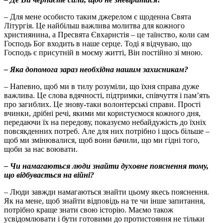
– Для мене особисто таким джерелом є щоденна Свята
Літургія. Це найбільш важлива молитва для кожного
християнина, а Пресвята Євхаристія – це таїнство, коли сам
Господь Бог входить в наше серце. Тоді я відчуваю, що
Господь є присутній в моєму житті, Він постійно зі мною.
– Яка допомога зараз необхідна нашим захисникам?
– Напевно, щоб ми в тилу розуміли, що їхня справа дуже
важлива. Це слова вдячності, підтримки, співчуття і пам’ять
про загиблих. Це знову-таки волонтерські справи. Прості
вчинки, дрібні речі, якими ми користуємося кожного дня,
передаючи їх на передову, показуємо небайдужість до їхніх
повсякденних потреб. Але для них потрібно і щось більше –
щоб ми змінювалися, щоб вони бачили, що ми гідні того,
щоби за нас воювати.
– Чи намагаються люди знайти духовне пояснення тому,
що відбувається на війні?
– Люди завжди намагаються знайти цьому якесь пояснення.
Як на мене, щоб знайти відповідь на те чи інше запитання,
потрібно краще знати свою історію. Маємо також
усвідомлювати і бути готовими до протистояння не тільки