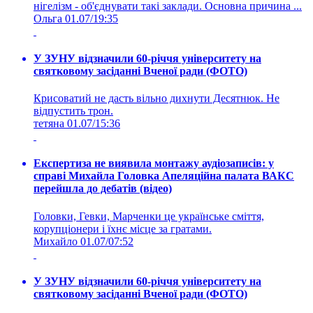
нігелізм - об'єднувати такі заклади. Основна причина ...
Ольга
01.07/19:35
У ЗУНУ відзначили 60-річчя університету на
святковому засіданні Вченої ради (ФОТО)
Крисоватий не дасть вільно дихнути Десятнюк. Не
відпустить трон.
тетяна
01.07/15:36
Експертиза не виявила монтажу аудіозаписів: у
справі Михайла Головка Апеляційна палата ВАКС
перейшла до дебатів (відео)
Головки, Гевки, Марченки це українське сміття,
корупціонери і їхнє місце за гратами.
Михайло
01.07/07:52
У ЗУНУ відзначили 60-річчя університету на
святковому засіданні Вченої ради (ФОТО)