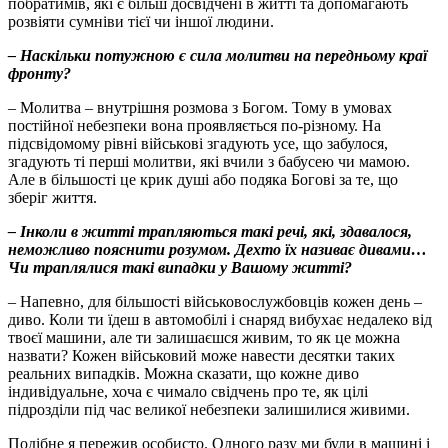
побратимів, які є більш досвідчені в житті та допомагають
розвіяти сумніви тієї чи іншої людини.
– Наскільки потужною є сила молитви на передньому краї
фронту?
– Молитва – внутрішня розмова з Богом. Тому в умовах
постійної небезпеки вона проявляється по-різному. На
підсвідомому рівні військові згадують усе, що забулося,
згадують ті перші молитви, які вчили з бабусею чи мамою.
Але в більшості це крик душі або подяка Богові за те, що
зберіг життя.
– Інколи в житті трапляються такі речі, які, здавалося,
неможливо пояснити розумом. Дехто їх називає дивами…
Чи траплялися такі випадки у Вашому житті?
– Напевно, для більшості військовослужбовців кожен день –
диво. Коли ти їдеш в автомобілі і снаряд вибухає недалеко від
твоєї машини, але ти залишаєшся живим, то як це можна
назвати? Кожен військовий може навести десятки таких
реальних випадків. Можна сказати, що кожне диво
індивідуальне, хоча є чимало свідчень про те, як цілі
підрозділи під час великої небезпеки залишилися живими.
Подібне я пережив особисто. Одного разу ми були в машині і