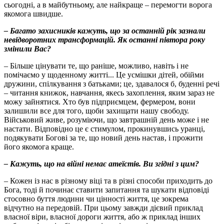
сьогодні, а в майбутньому, але найкраще – перемогти ворога
якомога швидше.
– Багато захисників кажуть, що за останній рік зазнали
невідворотних трансформацій. Як останні півтора року
змінили Вас?
– Більше цінувати те, що раніше, можливо, навіть і не
помічаємо у щоденному житті... Це усмішки дітей, обійми
дружини, спілкування з батьками; це, здавалося б, буденні речі
– читання книжок, навчання, якесь захоплення, яким зараз не
можу зайнятися. Хто був підприємцем, фермером, вони
залишили все для того, щоби захищати нашу свободу.
Військовий живе, розуміючи, що завтрашній день може і не
настати. Відповідно це є стимулом, прокинувшись уранці,
подякувати Богові за те, що новий день настав, і прожити
його якомога краще.
– Кажуть, що на війні немає атеїстів. Ви згідні з цим?
– Кожен із нас в різному віці та в різні способи приходить до
Бога, тоді й починає ставити запитання та шукати відповіді
стосовно буття людини чи цінності життя, це зокрема
відчутно на передовій. При цьому завжди дієвий приклад
власної віри, власної дороги життя, або ж приклад інших