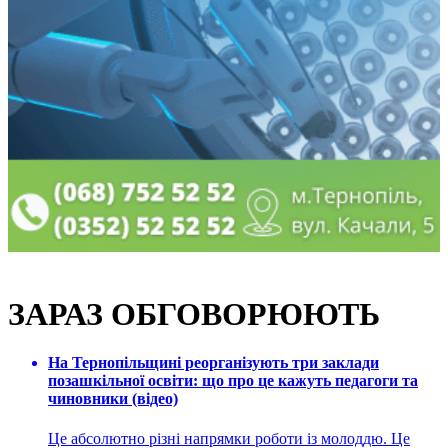
ЗАРАЗ ОБГОВОРЮЮТЬ
На Тернопільщині реорганізують три заклади
позашкільної освіти: що про це кажуть педагоги та
чиновники (відео)
Це абсолютно різні напрямки роботи із молоддю. Це