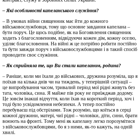
– Які особливості капеланського служіння?
– В умовах війни священник має йти до кожного
військовослужбовця, тому що основне завдання капелана –
бути поруч. Це щось подібне, як на Богоявлення священник
ходить з благословенням, відвідуючи кожен дім, кожну оселю,
уділяє благословення. На війні ж це потрібно робити постійно
та бути завжди поруч з військовослужбовцями і в такий спосіб
проводити своє служіння.
– Як сприйняла те, що Ви стали капеланом, родина?
– Раніше, коли ми їхали до військових, дружина розуміла, що я
поїхав на кілька днів чи на тиждень, у теперішній ситуації –
це випробування часом, тривалий період мої рідні живуть без
тата, чоловіка, сина. Я майже пів року не приїжджав додому.
Це зовсім інакші відчуття, коли їхав на короткий період, хоч і
тоді було усвідомлення небезпеки. А тепер постійно
перебуваєш під обстрілами. Тож розумію, що коїться в серці
кожної дружини, матері, чиї рідні – чоловіки, діти, сини, брати
воюють на фронті. Тому мені як капелану легко порозумітися
з військовослужбовцями, бо я з ними, як-то кажуть, на одній
хвилі.