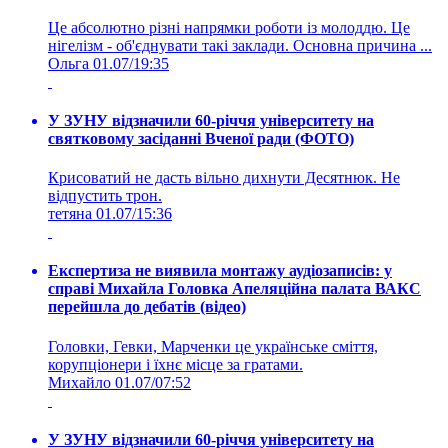
Це абсолютно різні напрямки роботи із молоддю. Це
нігелізм - об'єднувати такі заклади. Основна причина ...
Ольга
01.07/19:35
У ЗУНУ відзначили 60-річчя університету на
святковому засіданні Вченої ради (ФОТО)
Крисоватий не дасть вільно дихнути Десятнюк. Не
відпустить трон.
тетяна
01.07/15:36
Експертиза не виявила монтажу аудіозаписів: у
справі Михайла Головка Апеляційна палата ВАКС
перейшла до дебатів (відео)
Головки, Гевки, Марченки це українське сміття,
корупціонери і їхнє місце за гратами.
Михайло
01.07/07:52
У ЗУНУ відзначили 60-річчя університету на