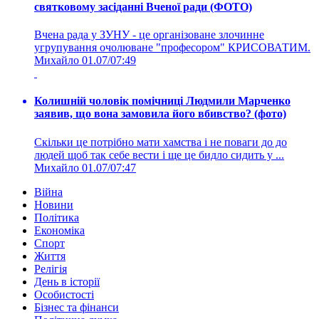
святковому засіданні Вченої ради (ФОТО)
Вчена рада у ЗУНУ - це організоване злочинне
угрупування очолюване "професором" КРИСОВАТИМ.
Михайло
01.07/07:49
Колишній чоловік помічниці Людмили Марченко
заявив, що вона замовила його вбивство? (фото)
Скільки це потрібно мати хамства і не поваги до до
людей щоб так себе вести і ще це бидло сидить у ...
Михайло
01.07/07:47
Війна
Новини
Політика
Економіка
Спорт
Життя
Релігія
День в історії
Особистості
Бізнес та фінанси