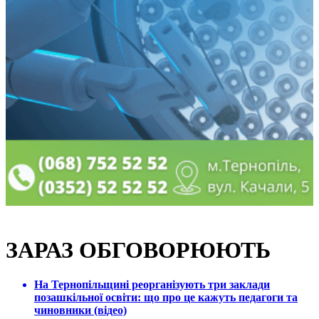
ЗАРАЗ ОБГОВОРЮЮТЬ
На Тернопільщині реорганізують три заклади
позашкільної освіти: що про це кажуть педагоги та
чиновники (відео)