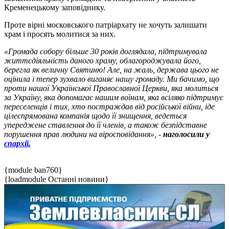
Кременецькому заповіднику.
Проте вірні московського патріархату не хочуть залишати
храм і просять молитися за них.
«Громада собору більше 30 років доглядала, підтримувала
життєдіяльність даного храму, облагороджувала його,
берегла як величну Святиню! Але, на жаль, держава цього не
оцінила і тепер зухвало виганяє нашу громаду. Ми бачимо, що
проти нашої Української Православної Церкви, яка молиться
за Україну, яка допомагає нашим воїнам, яка всіляко підтримує
переселенців і тих, хто постраждав від російської війни, іде
цілеспрямована компанія щодо її знищення, ведеться
упереджене ставлення до її членів, а також безпідставне
порушення прав людини на віросповідання», -
наголосили у
єпархії.
{module ban760}
{loadmodule Останні новини}