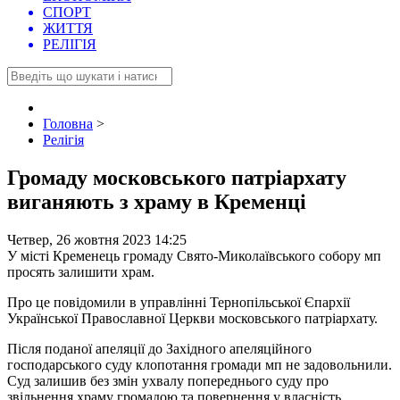
СПОРТ
ЖИТТЯ
РЕЛІГІЯ
Головна
>
Релігія
Громаду московського патріархату
виганяють з храму в Кременці
Четвер, 26 жовтня 2023 14:25
У місті Кременець громаду Свято-Миколаївського собору мп
просять залишити храм.
Про це повідомили в управлінні Тернопільської Єпархії
Української Православної Церкви московського патріархату.
Після поданої апеляції до Західного апеляційного
господарського суду клопотання громади мп не задовольнили.
Суд залишив без змін ухвалу попереднього суду про
звільнення храму громадою та повернення у власність