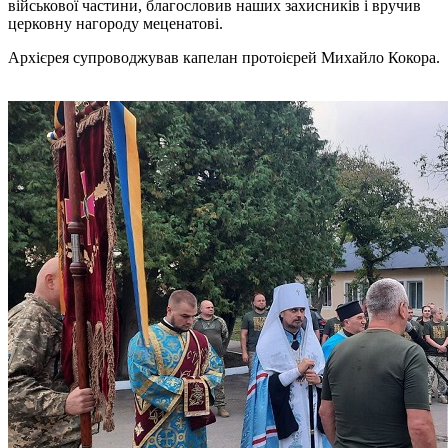
військової частини, благословив наших захисників і вручив
церковну нагороду меценатові.
Архієрея супроводжував капелан протоієрей Михайло Кокора.