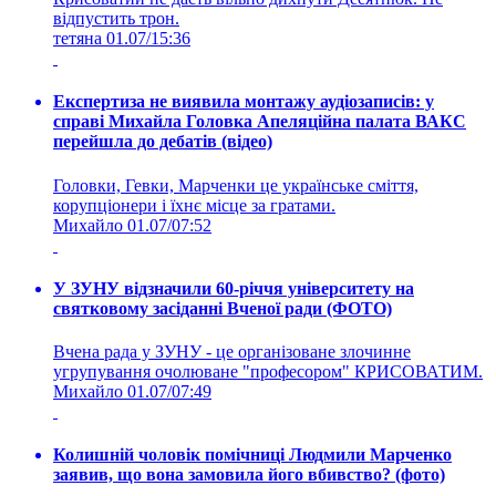
відпустить трон.
тетяна
01.07/15:36
Експертиза не виявила монтажу аудіозаписів: у
справі Михайла Головка Апеляційна палата ВАКС
перейшла до дебатів (відео)
Головки, Гевки, Марченки це українське сміття,
корупціонери і їхнє місце за гратами.
Михайло
01.07/07:52
У ЗУНУ відзначили 60-річчя університету на
святковому засіданні Вченої ради (ФОТО)
Вчена рада у ЗУНУ - це організоване злочинне
угрупування очолюване "професором" КРИСОВАТИМ.
Михайло
01.07/07:49
Колишній чоловік помічниці Людмили Марченко
заявив, що вона замовила його вбивство? (фото)