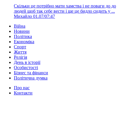
Скільки це потрібно мати хамства і не поваги до до
людей щоб так себе вести і ще це бидло сидить у ...
Михайло
01.07/07:47
Війна
Новини
Політика
Економіка
Спорт
Життя
Релігія
День в історії
Особистості
Бізнес та фінанси
Політична думка
Про нас
Контакти