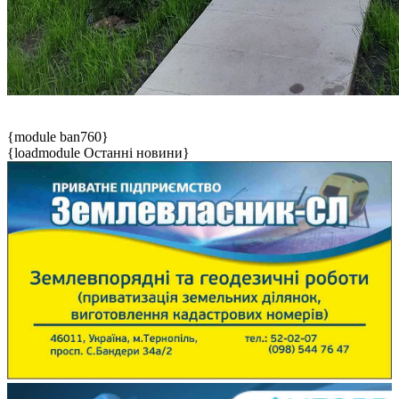
{module ban760}
{loadmodule Останні новини}