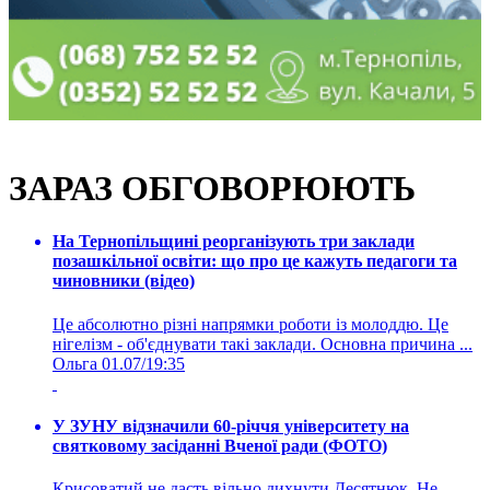
ЗАРАЗ ОБГОВОРЮЮТЬ
На Тернопільщині реорганізують три заклади
позашкільної освіти: що про це кажуть педагоги та
чиновники (відео)
Це абсолютно різні напрямки роботи із молоддю. Це
нігелізм - об'єднувати такі заклади. Основна причина ...
Ольга
01.07/19:35
У ЗУНУ відзначили 60-річчя університету на
святковому засіданні Вченої ради (ФОТО)
Крисоватий не дасть вільно дихнути Десятнюк. Не