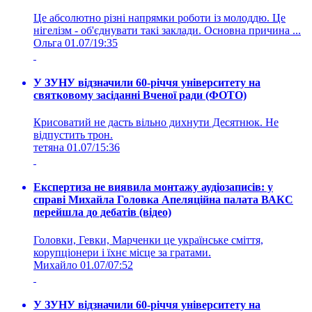
Це абсолютно різні напрямки роботи із молоддю. Це
нігелізм - об'єднувати такі заклади. Основна причина ...
Ольга
01.07/19:35
У ЗУНУ відзначили 60-річчя університету на
святковому засіданні Вченої ради (ФОТО)
Крисоватий не дасть вільно дихнути Десятнюк. Не
відпустить трон.
тетяна
01.07/15:36
Експертиза не виявила монтажу аудіозаписів: у
справі Михайла Головка Апеляційна палата ВАКС
перейшла до дебатів (відео)
Головки, Гевки, Марченки це українське сміття,
корупціонери і їхнє місце за гратами.
Михайло
01.07/07:52
У ЗУНУ відзначили 60-річчя університету на