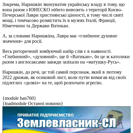
Зокрема, Наришкін звинуватив українську владу в тому, що
вона разом з ЮНЕСКО нібито вивозить з території Києво-
Печерської Лаври християнські цінності, в тому числі святі
мощі, і тимчасово розмістить їх в музеях Італії, Франції,
Німеччини та Держави Ватикан.
А, за словами Наришкіна, Лавра має «глибинне духовне
значення» для росії.
Весь риторичний зомбуючий набір слів є в наявності.
«Глибинний», «духовний», ще й «Ватикан», бо це ж католики
разом з англосаксами завжди зазіхали на «матушку-Русь».
Наришкін, до речі, це той самий персонаж, який в лютому
2022 дрижав, як осиковий лист, коли путін вимагав від своїх
підлеглих «дозвіл» на те, щоб розпочати агресію.
{module ban760}
{loadmodule Останні новини}