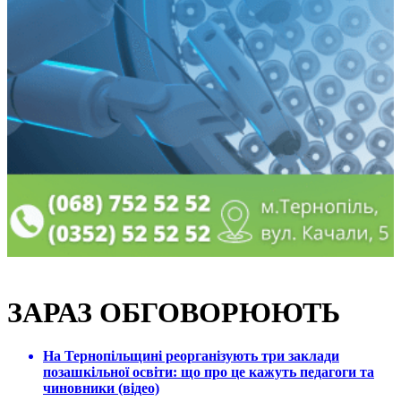
ЗАРАЗ ОБГОВОРЮЮТЬ
На Тернопільщині реорганізують три заклади
позашкільної освіти: що про це кажуть педагоги та
чиновники (відео)