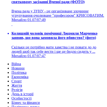
святковому засіданні Вченої ради (ФОТО)
Вчена рада у ЗУНУ - це організоване злочинне
угрупування очолюване "професором" КРИСОВАТИМ.
Михайло
01.07/07:49
Колишній чоловік помічниці Людмили Марченко
заявив, що вона замовила його вбивство? (фото)
Скільки це потрібно мати хамства і не поваги до до
людей щоб так себе вести і ще це бидло сидить у ...
Михайло
01.07/07:47
Війна
Новини
Політика
Економіка
Спорт
Життя
Релігія
День в історії
Особистості
Бізнес та фінанси
Політична думка