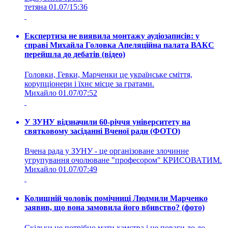
тетяна
01.07/15:36
Експертиза не виявила монтажу аудіозаписів: у
справі Михайла Головка Апеляційна палата ВАКС
перейшла до дебатів (відео)
Головки, Гевки, Марченки це українське сміття,
корупціонери і їхнє місце за гратами.
Михайло
01.07/07:52
У ЗУНУ відзначили 60-річчя університету на
святковому засіданні Вченої ради (ФОТО)
Вчена рада у ЗУНУ - це організоване злочинне
угрупування очолюване "професором" КРИСОВАТИМ.
Михайло
01.07/07:49
Колишній чоловік помічниці Людмили Марченко
заявив, що вона замовила його вбивство? (фото)
Скільки це потрібно мати хамства і не поваги до до