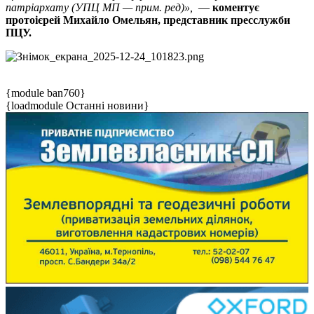
патріархату (УПЦ МП — прим. ред)»,
—
коментує
протоієрей Михайло Омельян, представник пресслужби
ПЦУ.
{module ban760}
{loadmodule Останні новини}