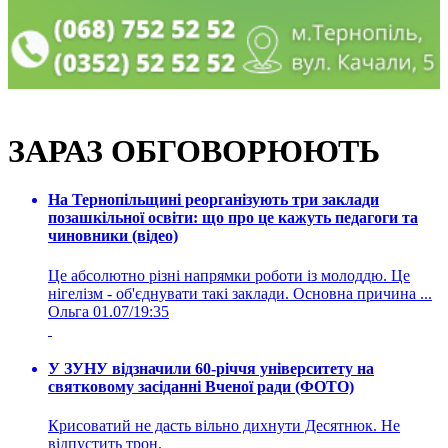
ЗАРАЗ ОБГОВОРЮЮТЬ
На Тернопільщині реорганізують три заклади
позашкільної освіти: що про це кажуть педагоги та
чиновники (відео)
Це абсолютно різні напрямки роботи із молоддю. Це
нігелізм - об'єднувати такі заклади. Основна причина ...
Ольга
01.07/19:35
У ЗУНУ відзначили 60-річчя університету на
святковому засіданні Вченої ради (ФОТО)
Крисоватий не дасть вільно дихнути Десятнюк. Не
відпустить трон.