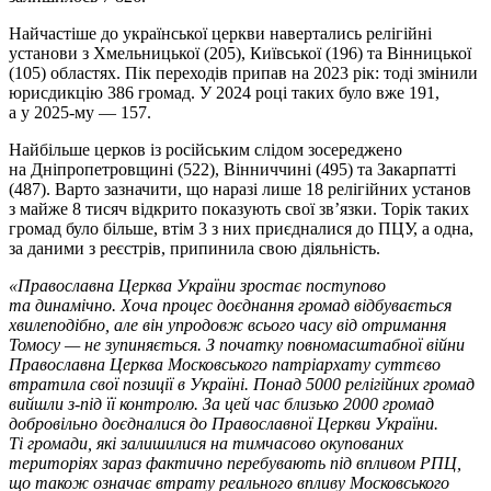
Найчастіше до української церкви навертались релігійні
установи з Хмельницької (205), Київської (196) та Вінницької
(105) областях. Пік переходів припав на 2023 рік: тоді змінили
юрисдикцію 386 громад. У 2024 році таких було вже 191,
а у 2025-му — 157.
Найбільше церков із російським слідом зосереджено
на Дніпропетровщині (522), Вінниччині (495) та Закарпатті
(487). Варто зазначити, що наразі лише 18 релігійних установ
з майже 8 тисяч відкрито показують свої зв’язки. Торік таких
громад було більше, втім 3 з них приєдналися до ПЦУ, а одна,
за даними з реєстрів, припинила свою діяльність.
«Православна Церква України зростає поступово
та динамічно. Хоча процес доєднання громад відбувається
хвилеподібно, але він упродовж всього часу від отримання
Томосу — не зупиняється. З початку повномасштабної війни
Православна Церква Московського патріархату суттєво
втратила свої позиції в Україні. Понад 5000 релігійних громад
вийшли з-під її контролю. За цей час близько 2000 громад
добровільно доєдналися до Православної Церкви України.
Ті громади, які залишилися на тимчасово окупованих
територіях зараз фактично перебувають під впливом РПЦ,
що також означає втрату реального впливу Московського