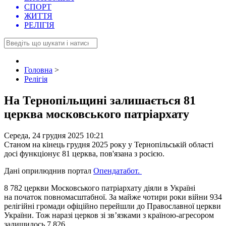
СПОРТ
ЖИТТЯ
РЕЛІГІЯ
Головна
>
Релігія
На Тернопільщині залишається 81
церква московського патріархату
Середа, 24 грудня 2025 10:21
Станом на кінець грудня 2025 року у Тернопільській області
досі функціонує 81 церква, пов'язана з росією.
Дані оприлюднив портал
Опендатабот.
8 782 церкви Московського патріархату діяли в Україні
на початок повномасштабної. За майже чотири роки війни 934
релігійні громади офіційно перейшли до Православної церкви
України. Тож наразі церков зі зв’язками з країною-агресором
залишилось 7 826.