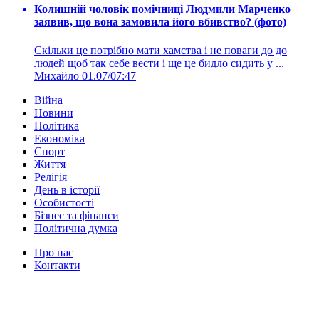
Колишній чоловік помічниці Людмили Марченко
заявив, що вона замовила його вбивство? (фото)
Скільки це потрібно мати хамства і не поваги до до
людей щоб так себе вести і ще це бидло сидить у ...
Михайло
01.07/07:47
Війна
Новини
Політика
Економіка
Спорт
Життя
Релігія
День в історії
Особистості
Бізнес та фінанси
Політична думка
Про нас
Контакти