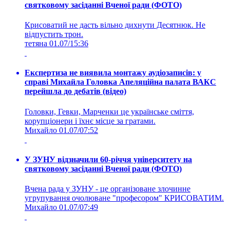
святковому засіданні Вченої ради (ФОТО)
Крисоватий не дасть вільно дихнути Десятнюк. Не
відпустить трон.
тетяна
01.07/15:36
Експертиза не виявила монтажу аудіозаписів: у
справі Михайла Головка Апеляційна палата ВАКС
перейшла до дебатів (відео)
Головки, Гевки, Марченки це українське сміття,
корупціонери і їхнє місце за гратами.
Михайло
01.07/07:52
У ЗУНУ відзначили 60-річчя університету на
святковому засіданні Вченої ради (ФОТО)
Вчена рада у ЗУНУ - це організоване злочинне
угрупування очолюване "професором" КРИСОВАТИМ.
Михайло
01.07/07:49