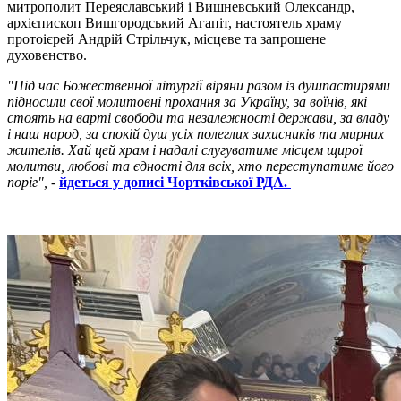
митрополит Переяславський і Вишневський Олександр,
архієпископ Вишгородський Агапіт, настоятель храму
протоієрей Андрій Стрільчук, місцеве та запрошене
духовенство.
"Під час Божественної літургії віряни разом із душпастирями
підносили свої молитовні прохання за Україну, за воїнів, які
стоять на варті свободи та незалежності держави, за владу
і наш народ, за спокій душ усіх полеглих захисників та мирних
жителів. Хай цей храм і надалі слугуватиме місцем щирої
молитви, любові та єдності для всіх, хто переступатиме його
поріг",
-
йдеться у дописі Чортківської РДА.