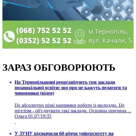
ЗАРАЗ ОБГОВОРЮЮТЬ
На Тернопільщині реорганізують три заклади
позашкільної освіти: що про це кажуть педагоги та
чиновники (відео)
Це абсолютно різні напрямки роботи із молоддю. Це
нігелізм - об'єднувати такі заклади. Основна причина ...
Ольга
01.07/19:35
У ЗУНУ відзначили 60-річчя університету на