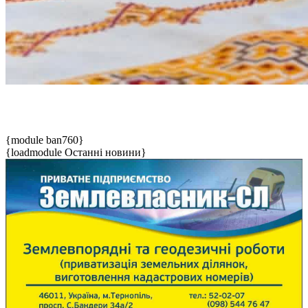
{module ban760}
{loadmodule Останні новини}