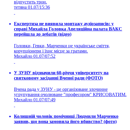
відпустить трон.
тетяна
01.07/15:36
Експертиза не виявила монтажу аудіозаписів: у
справі Михайла Головка Апеляційна палата ВАКС
перейшла до дебатів (відео)
Головки, Гевки, Марченки це українське сміття,
корупціонери і їхнє місце за гратами.
Михайло
01.07/07:52
У ЗУНУ відзначили 60-річчя університету на
святковому засіданні Вченої ради (ФОТО)
Вчена рада у ЗУНУ - це організоване злочинне
угрупування очолюване "професором" КРИСОВАТИМ.
Михайло
01.07/07:49
Колишній чоловік помічниці Людмили Марченко
заявив, що вона замовила його вбивство? (фото)