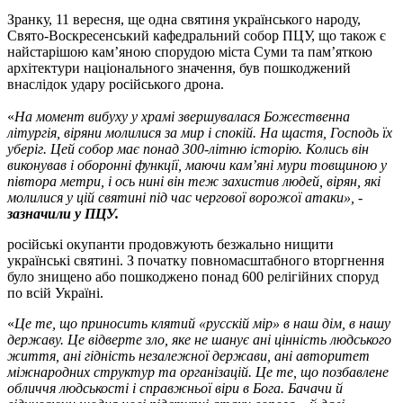
Зранку, 11 вересня, ще одна святиня українського народу,
Свято-Воскресенський кафедральний собор ПЦУ, що також є
найстарішою кам’яною спорудою міста Суми та пам’яткою
архітектури національного значення, був пошкоджений
внаслідок удару російського дрона.
«
На момент вибуху у храмі звершувалася Божественна
літургія, віряни молилися за мир і спокій. На щастя, Господь їх
уберіг. Цей собор має понад 300-літню історію. Колись він
виконував і оборонні функції, маючи кам’яні мури товщиною у
півтора метри, і ось нині він теж захистив людей, вірян, які
молилися у цій святині під час чергової ворожої атаки», -
зазначили у ПЦУ.
російські окупанти продовжують безжально нищити
українські святині. З початку повномасштабного вторгнення
було знищено або пошкоджено понад 600 релігійних споруд
по всій Україні.
«
Це те, що приносить клятий «русскій мір» в наш дім, в нашу
державу. Це відверте зло, яке не шанує ані цінність людського
життя, ані гідність незалежної держави, ані авторитет
міжнародних структур та організацій. Це те, що позбавлене
обличчя людськості і справжньої віри в Бога. Бачачи й