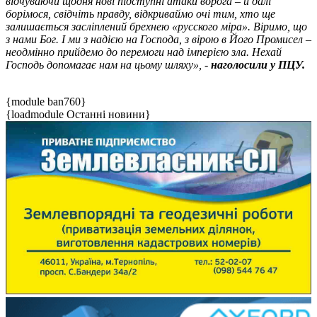
відчуваючи щодня нові підступні атаки ворога – й далі
борімося, свідчіть правду, відкриваймо очі тим, хто ще
залишається засліплений брехнею «русского міра». Віримо, що
з нами Бог. І ми з надією на Господа, з вірою в Його Промисел –
неодмінно прийдемо до перемоги над імперією зла. Нехай
Господь допомагає нам на цьому шляху», -
наголосили у ПЦУ.
{module ban760}
{loadmodule Останні новини}