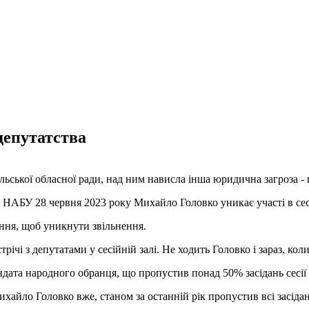
депутатства
ьської обласної ради, над ним нависла інша юридична загроза - 
 НАБУ 28 червня 2023 року Михайло Головко уникає участі в сес
ання, щоб уникнути звільнення.
річі з депутатами у сесійній залі. Не ходить Головко і зараз, ко
андата народного обранця, що пропустив понад 50% засідань сесії
йло Головко вже, станом за останній рік пропустив всі засідання