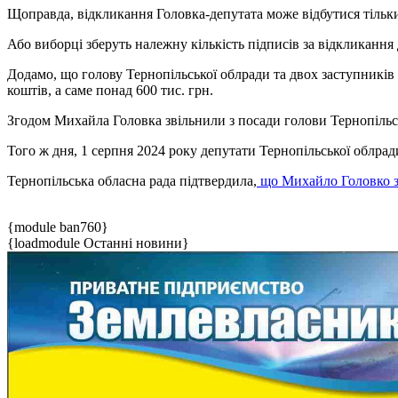
Щоправда, відкликання Головка-депутата може відбутися тільк
Або виборці зберуть належну кількість підписів за відкликання 
Додамо, що голову Тернопільської облради та двох заступникі
коштів, а саме понад 600 тис. грн.
Згодом Михайла Головка звільнили з посади голови Тернопільс
Того ж дня, 1 серпня 2024 року депутати Тернопільської облра
Тернопільська обласна рада підтвердила,
що Михайло Головко зв
{module ban760}
{loadmodule Останні новини}