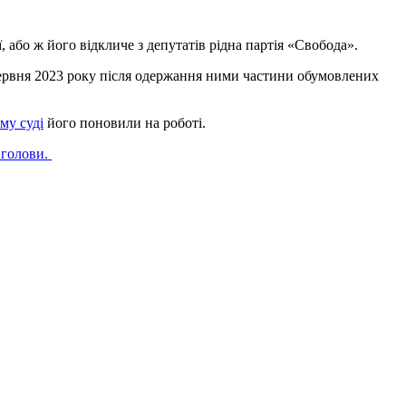
 або ж його відкличе з депутатів рідна партія «Свобода».
ервня 2023 року після одержання ними частини обумовлених
му суді
його поновили на роботі.
 голови.