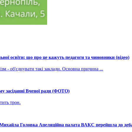
ної освіти: що про це кажуть педагоги та чиновники (відео)
зм - об'єднувати такі заклади. Основна причина ...
му засіданні Вченої ради (ФОТО)
тить трон.
і Михайла Головка Апеляційна палата ВАКС перейшла до дебат