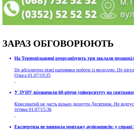
ЗАРАЗ ОБГОВОРЮЮТЬ
На Тернопільщині реорганізують три заклади позашкіль
Це абсолютно різні напрямки роботи із молоддю. Це нігелі
Ольга
01.07/19:35
У ЗУНУ відзначили 60-річчя університету на святково
Крисоватий не дасть вільно дихнути Десятнюк. Не відпус
тетяна
01.07/15:36
Експертиза не виявила монтажу аудіозаписів: у справ