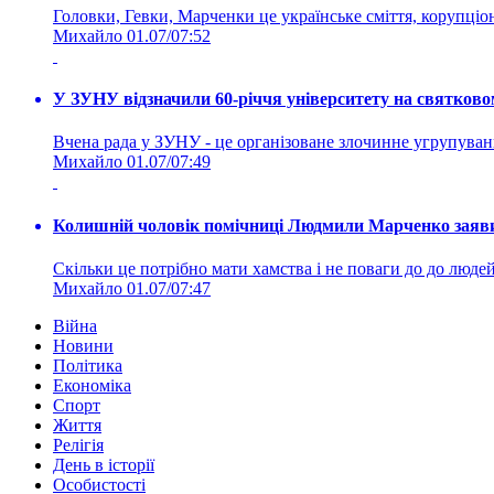
Головки, Гевки, Марченки це українське сміття, корупціоне
Михайло
01.07/07:52
У ЗУНУ відзначили 60-річчя університету на святково
Вчена рада у ЗУНУ - це організоване злочинне угруп
Михайло
01.07/07:49
Колишній чоловік помічниці Людмили Марченко заявив
Скільки це потрібно мати хамства і не поваги до до людей 
Михайло
01.07/07:47
Війна
Новини
Політика
Економіка
Спорт
Життя
Релігія
День в історії
Особистості