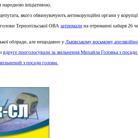
и народною ініціативою.
депутата, якого обвинувачують антикорупційні органи у корупції,
в голови Тернопільської ОВА
затримали
на отриманні хабаря 26 ч
ької облради, але нещодавно у
Львівському восьмому апеляційно
ди
вдруге проголосували за звільнення Михайла Головка з посади
ільнений з посади голови.