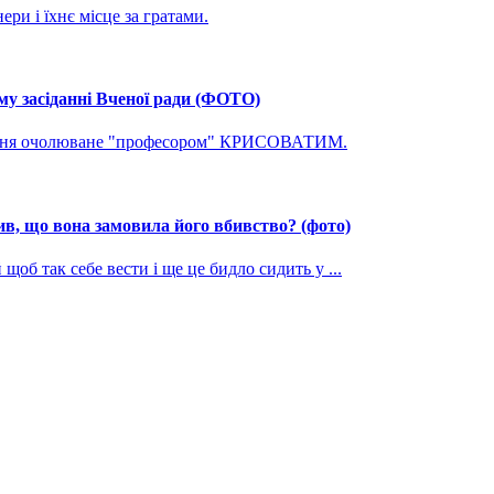
ри і їхнє місце за гратами.
му засіданні Вченої ради (ФОТО)
ування очолюване "професором" КРИСОВАТИМ.
, що вона замовила його вбивство? (фото)
щоб так себе вести і ще це бидло сидить у ...