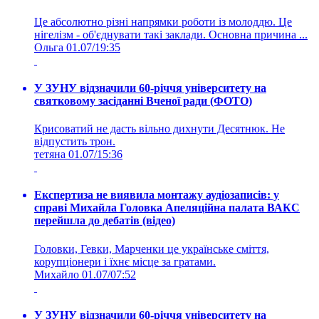
Це абсолютно різні напрямки роботи із молоддю. Це
нігелізм - об'єднувати такі заклади. Основна причина ...
Ольга
01.07/19:35
У ЗУНУ відзначили 60-річчя університету на
святковому засіданні Вченої ради (ФОТО)
Крисоватий не дасть вільно дихнути Десятнюк. Не
відпустить трон.
тетяна
01.07/15:36
Експертиза не виявила монтажу аудіозаписів: у
справі Михайла Головка Апеляційна палата ВАКС
перейшла до дебатів (відео)
Головки, Гевки, Марченки це українське сміття,
корупціонери і їхнє місце за гратами.
Михайло
01.07/07:52
У ЗУНУ відзначили 60-річчя університету на