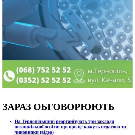
ЗАРАЗ ОБГОВОРЮЮТЬ
На Тернопільщині реорганізують три заклади
позашкільної освіти: що про це кажуть педагоги та
чиновники (відео)