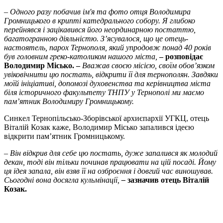
– Одного разу побачив ім'я та фото отця Володимира
Громницького в крипті катедрального собору. Я глибоко
перейнявся і зацікавився його неординарною постаттю,
багатогранною діяльністю. З’ясувалося, що це отець-
настоятель, парох Тернополя, який упродовж понад 40 років
був головним греко-католиком нашого міста,
– розповідає
Володимир Місько. –
Вважав своєю місією, своїм обов’язком
увіковічнити цю постать, відкрити її для тернополян. Завдяки
моїй ініціативі, допомозі духовенства та керівництва міста
біля історичного факультету ТНПУ у Тернополі ми маємо
пам’ятник Володимиру Громницькому.
Синкел Тернопільсько-Зборівської архиєпархії УГКЦ, отець
Віталій Козак каже, Володимир Місько запалився ідеєю
відкрити пам’ятник Громницькому.
– Він відкрив для себе цю постать, дуже запалився як молодий
декан, тоді він тільки починав працювати на цій посаді. Йому
ця ідея запала, він взяв її на озброєння і довгий час виношував.
Сьогодні вона досягла кульмінації,
–
зазначив отець Віталій
Козак.