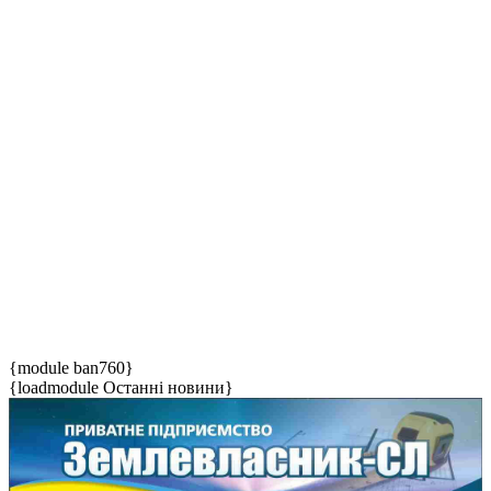
{module ban760}
{loadmodule Останні новини}