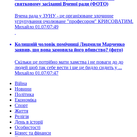
святковому засіданні Вченої ради (ФОТО)
Вчена рада у ЗУНУ - це організоване злочинне
угрупування очолюване "професором" КРИСОВАТИМ.
Михайло
01.07/07:49
Колишній чоловік помічниці Людмили Марченко
заявив, що вона замовила його вбивство? (фото)
Скільки це потрібно мати хамства і не поваги до до
людей щоб так себе вести і ще це бидло сидить у ...
Михайло
01.07/07:47
Війна
Новини
Політика
Економіка
Спорт
Життя
Релігія
День в історії
Особистості
Бізнес та фінанси