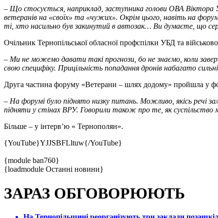
– Що стосується, наприклад, заступника голови ОВА Віктора Уст
ветеранів на «своїх» та «чужих». Окрім цього, навіть на форумі
ті, хто насильно був закинутий в автозак… Ви думаєте, що серед
Очільник Тернопільської обласної профспілки УБД та військово
– Ми не можемо давати такі прогнози, бо не знаємо, коли завер
свою специфіку. Прицільність попадання дронів набагато сильн
Друга частина форуму «Ветерани – шлях додому» пройшла у фор
– На форумі було піднято низку питань. Можливо, якісь речі з
підняти у стінах ВРУ. Говорили також про те, як суспільство
Більше – у інтерв’ю « Тернополян».
{YouTube}YJJSBFLltuw{/YouTube}
{module ban760}
{loadmodule Останні новини}
ЗАРАЗ ОБГОВОРЮЮТЬ
На Тернопільщині реорганізують три заклади позашкіль