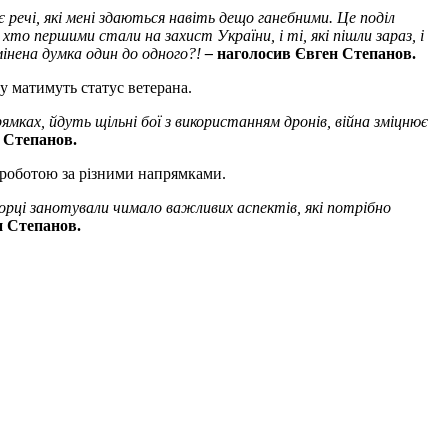
 речі, які мені здаються навіть дещо ганебними. Це поділ
хто першими стали на захист України, і ті, які пішли зараз, і
змінена думка один до одного?!
–
наголосив Євген Степанов.
у матимуть статус ветерана.
мках, йдуть щільні бої з використанням дронів, війна зміцнює
 Степанов.
 роботою за різними напрямками.
ворці занотували чимало важливих аспектів, які потрібно
н Степанов.