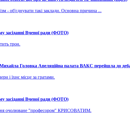
зм - об'єднувати такі заклади. Основна причина ...
му засіданні Вченої ради (ФОТО)
тить трон.
і Михайла Головка Апеляційна палата ВАКС перейшла до дебат
ри і їхнє місце за гратами.
му засіданні Вченої ради (ФОТО)
ування очолюване "професором" КРИСОВАТИМ.