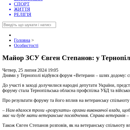
СПОРТ
ЖИТТЯ
РЕЛІГІЯ
Головна
>
Особистості
Майор ЗСУ Євген Степанов: у Тернопіль
Четвер, 25 липня 2024 19:05
Днями у Тернополі відбувся форум «Ветерани – шлях додому: сп
До участі в заході долучилися народні депутати України, пред
форуму стала Тернопільська обласна профспілка УБД та військ
Про результати форуму та його вплив на ветеранську спільнот
– Нам вдалося трохи «розрухати» органи виконавчої влади, щоб 
має чи буде мати ветеранське посвідчення. Справа ветеранів – 
Також Євген Степанов розповів, як на ветеранську спільноту в