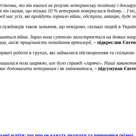
енка, то він взагалі не розуміє ветеранську політику і декларує
 він сказав, що тільки 10 % ветеранів повернулися додому… І ті, 
 нас усіх, які пройдуть горнило війни, обстріли, авіацію, буде 
службовців також зазначив, що невідомо, скільки людей в Україн
шиться війна. Зараз вона суттєво загострюється на деяких напря
іша, аніж прицільність попадання артилерії,
–
підкреслив Євген
маті роботи в групах, які займалися обговоренням та спільною
алишилися поза ширмою, але було справді «гаряче». Наші законот
 має допомагати ветеранам і як змінюватися,
–
підсумував Євге
ної освіти: що про це кажуть педагоги та чиновники (відео)