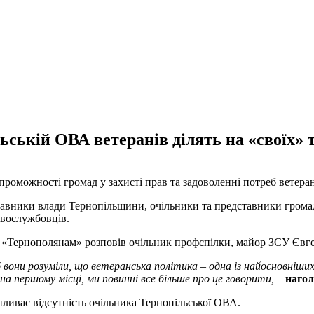
ській ОВА ветеранів ділять на «своїх» т
роможності громад у захисті прав та задоволенні потреб ветеран
ставники влади Тернопільщини, очільники та представники громад
овослужбовців.
у «Тернополянам» розповів очільник профспілки, майор ЗСУ Євг
вони розуміли, що ветеранська політика – одна із найосновніших
на першому місці, ми повинні все більше про це говорити,
–
нагол
пливає відсутність очільника Тернопільської ОВА.