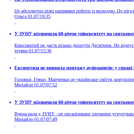
Це абсолютно різні напрямки роботи із молоддю. Це нігелі
Ольга
01.07/19:35
У ЗУНУ відзначили 60-річчя університету на святково
Крисоватий не дасть вільно дихнути Десятнюк. Не відпус
тетяна
01.07/15:36
Експертиза не виявила монтажу аудіозаписів: у справ
Головки, Гевки, Марченки це українське сміття, корупціоне
Михайло
01.07/07:52
У ЗУНУ відзначили 60-річчя університету на святково
Вчена рада у ЗУНУ - це організоване злочинне угруп
Михайло
01.07/07:49